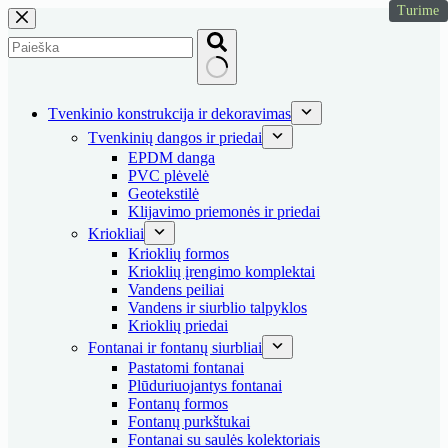
Turime
Skip
to
content
No
results
Tvenkinio konstrukcija ir dekoravimas
Tvenkinių dangos ir priedai
EPDM danga
PVC plėvelė
Geotekstilė
Klijavimo priemonės ir priedai
Kriokliai
Krioklių formos
Krioklių įrengimo komplektai
Vandens peiliai
Vandens ir siurblio talpyklos
Krioklių priedai
Fontanai ir fontanų siurbliai
Pastatomi fontanai
Plūduriuojantys fontanai
Fontanų formos
Fontanų purkštukai
Fontanai su saulės kolektoriais