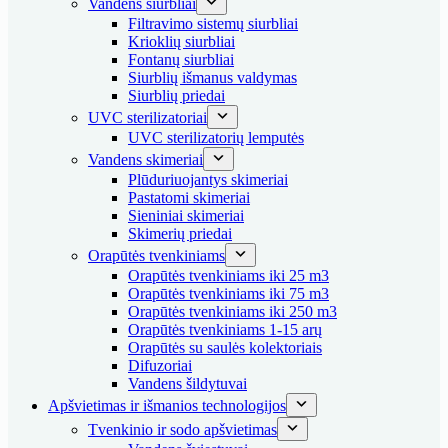
Vandens siurbliai
Filtravimo sistemų siurbliai
Krioklių siurbliai
Fontanų siurbliai
Siurblių išmanus valdymas
Siurblių priedai
UVC sterilizatoriai
UVC sterilizatorių lemputės
Vandens skimeriai
Plūduriuojantys skimeriai
Pastatomi skimeriai
Sieniniai skimeriai
Skimerių priedai
Orapūtės tvenkiniams
Orapūtės tvenkiniams iki 25 m3
Orapūtės tvenkiniams iki 75 m3
Orapūtės tvenkiniams iki 250 m3
Orapūtės tvenkiniams 1-15 arų
Orapūtės su saulės kolektoriais
Difuzoriai
Vandens šildytuvai
Apšvietimas ir išmanios technologijos
Tvenkinio ir sodo apšvietimas