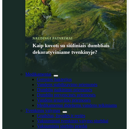
NAUDINGI PATARIMAI
Kaip kovoti su siūliniais dumbliais
dekoratyviniame tvenkinyje?
Medikamentai
Gerosios bakterijos
Vandens stabilizavimo priemonės
Dumblių naikinimo priemonės
Dumblių prevencinės priemonės
Vandens testavimo priemonės
Medikamentai dideliems vandens telkiniams
Tvenkinių valymas
Graibžtai, žnyplės ir replės
Vakuuminiai tvenkinio valymo siurbliai
Vakuuminių siurblių priedai