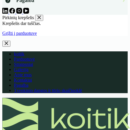
Pagalba
Pirkinių krepšelis
Krepšelis dar tuščias.
Grįžti į parduotuvę
koitik
Parduotuvė
Straipsniai
Galerija
Apie mus
Kontaktai
Pagalba
Tvenkinio dangos ir tūrio skaičiuoklė