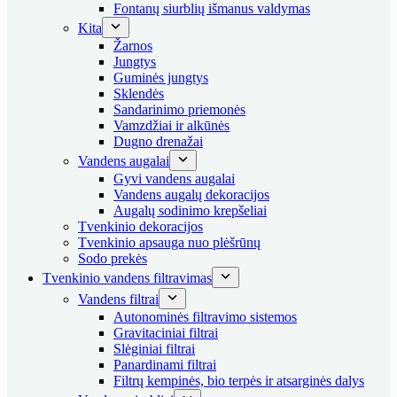
Fontanų siurblių išmanus valdymas
Kita
Žarnos
Jungtys
Guminės jungtys
Sklendės
Sandarinimo priemonės
Vamzdžiai ir alkūnės
Dugno drenažai
Vandens augalai
Gyvi vandens augalai
Vandens augalų dekoracijos
Augalų sodinimo krepšeliai
Tvenkinio dekoracijos
Tvenkinio apsauga nuo plėšrūnų
Sodo prekės
Tvenkinio vandens filtravimas
Vandens filtrai
Autonominės filtravimo sistemos
Gravitaciniai filtrai
Slėginiai filtrai
Panardinami filtrai
Filtrų kempinės, bio terpės ir atsarginės dalys