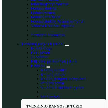
Plūduriuojantys fontanai
Fontanų siurbliai
Fontanų formos
Fontanų purkštukai
Fontanų siurblių išmanus valdymas
Vandens ir siurblio talpyklos
Tvenkinio dekoracijos
Tvenkinių dangos ir priedai
EPDM danga
PVC plėvelė
Geotekstilė
Klijavimo priemonės ir priedai
Kriokliai
Krioklių siurbliai
Krioklių formos
Krioklių įrengimo komplektai
Vandens peiliai
Vandens ir siurblio talpyklos
Sodo prekės
TVENKINIO DANGOS IR TŪRIO