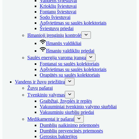
Vandens šviestuvai
Krioklių šviestuvai
Fontanų šviestuvai
Sodo šviestuvai
Apšvietimas su saulės kolektoriais
Šviestuvų priedai
Išmanioji įrenginių kontrolė
Išmanūs valdikliai
Išmanių valdiklių priedai
Saulės energija varoma įranga
Fontanai su saulės kolektoriais
Apšvietimas su saulės kolektoriais
Orapūtės su saulės kolektoriais
Vandens ir žuvų priežiūra
Žuvų pašarai
Tvenkinių valymas
Graibžtai, žnyplės ir replės
Vakuuminiai tvenkinio valymo siurbliai
Vakuuminių siurblių priedai
Medikamentai ir pašarai
Dumblių naikinimo priemonės
Dumblių prevencinės priemonės
Gerosios bakterijos