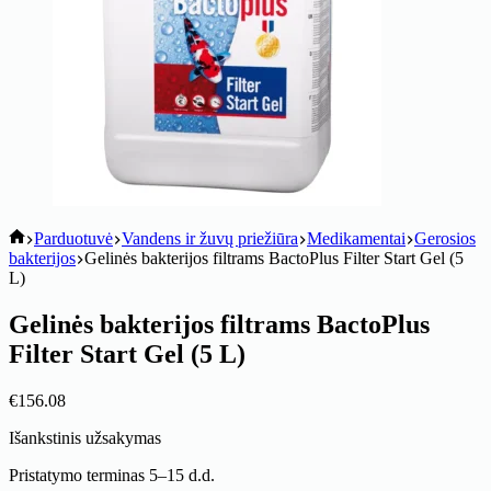
koitik
Parduotuvė
Vandens ir žuvų priežiūra
Medikamentai
Gerosios
bakterijos
Gelinės bakterijos filtrams BactoPlus Filter Start Gel (5
L)
Gelinės bakterijos filtrams BactoPlus
Filter Start Gel (5 L)
€
156.08
Išankstinis užsakymas
Pristatymo terminas 5–15 d.d.