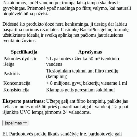
išskaidomos, todėl vanduo per trumpą laiką tampa skaidrus ir
gyvybingas. Priemonė ypač naudinga po filtrų valymo, kai natūrali
bioplėvelė būna pažeista.
Didesnė šio produkto dozė nėra kenksminga, ji tiesiog dar labiau
paspartina norimus rezultatus. Pasirinkę BactoPlus gelinę formulę,
užsitikrinate idealią ir sveiką aplinką net pačioms jautriausioms
tvenkinio žuvims.
Specifikacija
Aprašymas
Pakuotės dydis ir
5 L pakuotės užtenka 50 m³ tvenkinio
išeiga
vandens
Tiesioginiam tepimui ant filtro medijų
Paskirtis
(kempinių)
Koncentracija
> 8 milijonai gyvų bakterijų viename 1 ml
Konsistencija
Klampus gelis geresniam sukibimui
Eksperto patarimas:
Užtepę gelį ant filtro kempinių, palikite jas
kelias minutes nudžiūti prieš panardinant atgal į vandenį. Taip pat
išjunkite UVC lempą pirmoms 24 valandoms.
Įspėjimas
El. Parduotuvės prekių likutis sandėlyje ir e. parduotuvėje gali