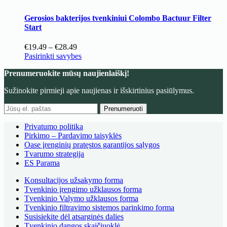
Gerosios bakterijos tvenkiniui Colombo Bactuur Filter
Start
Price
€
19.49
–
€
28.49
range:
This
Pasirinkti savybes
€19.49
product
Prenumeruokite mūsų naujienlaiškį!
through
has
€28.49
multiple
Sužinokite pirmieji apie naujienas ir išskirtinius pasiūlymus.
variants.
The
Prenumeruoti
options
may
Privatumo politika
be
Pirkimo – Pardavimo taisyklės
chosen
Oase įrenginių pratęstos garantijos sąlygos
on
Tvarumo strategija
the
ES Parama
product
page
Konsultacijos užsakymo forma
Tvenkinio įrengimo užklausos forma
Tvenkinio Valymo užklausos forma
Tvenkinio filtravimo sistemos parinkimo forma
Susisiekite dėl atsarginės dalies
Tvenkinio dangos skaičiuoklė