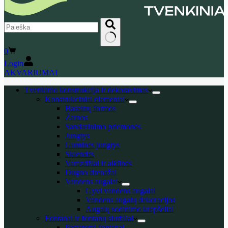
No
Shopping
0
results
cart
Login
AKVARIUMAI
Tvenkinio konstrukcija ir dekoravimas
Konstrukciniai elementai
Baseinų formos
Žarnos
Sandarinimo priemonės
Jungtys
Guminės jungtys
Sklendės
Vamzdžiai ir alkūnės
Dugno drenažai
Vandens augalai
Gyvi vandens augalai
Vandens augalų dekoracijos
Augalų sodinimo krepšeliai
Fontanai ir fontanų siurbliai
Pastatomi fontanai