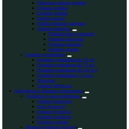
Filtravimo sistemų siurbliai
Fontanų siurbliai
Krioklių siurbliai
Siurblių priedai
Siurblių išmanus valdymas
Vandens skimeriai
Plūduriuojantys skimeriai
Pastatomi skimeriai
Sieniniai skimeriai
Skimerių priedai
Orapūtės tvenkiniams
Orapūtės tvenkiniams iki 25 m3
Orapūtės tvenkiniams iki 75 m3
Orapūtės tvenkiniams iki 250 m3
Orapūtės tvenkiniams 1-15 arų
Difuzoriai
Vandens šildytuvai
Apšvietimas ir išmanios technologijos
Tvenkinio ir sodo apšvietimas
Vandens šviestuvai
Sodo šviestuvai
Fontanų šviestuvai
Krioklių šviestuvai
Šviestuvų priedai
Išmanioji įrenginių kontrolė