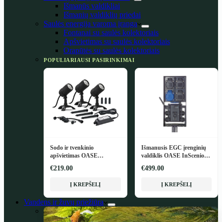
Išmanūs valdikliai
Išmanių valdiklių priedai
Saulės energija varoma įranga
Fontanai su saulės kolektoriais
Apšvietimas su saulės kolektoriais
Orapūtės su saulės kolektoriais
POPULIARIAUSI PASIRINKIMAI
Sodo ir tvenkinio
Išmanusis EGC įrenginių
apšvietimas OASE
valdiklis OASE InScenio
LunAqua Connect M Set 3
FM-Master EGC
€219.00
€499.00
Į KREPŠELĮ
Į KREPŠELĮ
Vandens ir žuvų priežiūra