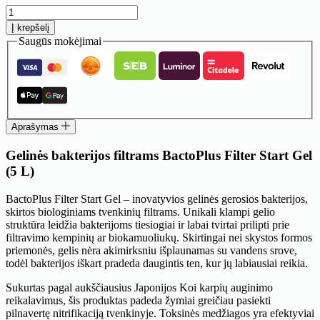
produkto
kiekis:
Į krepšelį
Gelinės
Saugūs mokėjimai
bakterijos
filtrams
BactoPlus
Filter
Start
Gel
(5
Aprašymas
L)
Gelinės bakterijos filtrams BactoPlus Filter Start Gel
(5 L)
BactoPlus Filter Start Gel – inovatyvios gelinės gerosios bakterijos,
skirtos biologiniams tvenkinių filtrams. Unikali klampi gelio
struktūra leidžia bakterijoms tiesiogiai ir labai tvirtai prilipti prie
filtravimo kempinių ar biokamuoliukų. Skirtingai nei skystos formos
priemonės, gelis nėra akimirksniu išplaunamas su vandens srove,
todėl bakterijos iškart pradeda daugintis ten, kur jų labiausiai reikia.
Sukurtas pagal aukščiausius Japonijos Koi karpių auginimo
reikalavimus, šis produktas padeda žymiai greičiau pasiekti
pilnavertę nitrifikaciją tvenkinyje. Toksinės medžiagos yra efektyviai