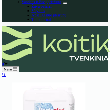
Vandens ir žuvų priežiūra
Žuvų pašarai
Šėryklos
Apsauga nuo plėšrūnų
Termometrai
Shopping
0
cart
Menu
🔍