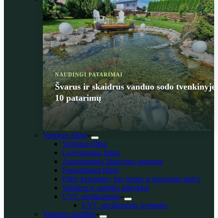
NAUDINGI PATARIMAI
Švarus ir skaidrus vanduo sodo tvenkinyje
10 patarimų
Vandens filtrai
Slėginiai filtrai
Gravitaciniai filtrai
Autonominės filtravimo sistemos
Panardinami filtrai
Filtrų kempinės, bio terpės ir atsarginės dalys
Vandens ir siurblio talpyklos
UVC sterilizatoriai
UVC sterilizatorių lemputės
Vandens siurbliai