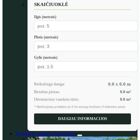
SKAIČIUOKLĖ
Ilgis (metrais)
Plotis (metrais)
Gylis (metrais)
Reikalinga danga:
0.0 x 0.0
m
Bendras plotas:
0.0
m²
Orientacinis vandens tūris:
0.0
m³
* Skaičiuojama pridedant po 0.5m atsargą kraštams iš kiekvienos pusės.
DAUGIAU INFORMACIJOS
Tvenkinio vandens filtravimas