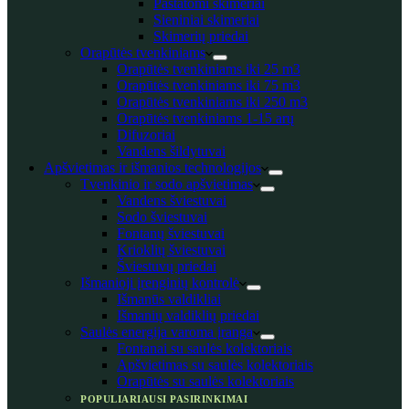
Pastatomi skimeriai
Sieniniai skimeriai
Skimerių priedai
Orapūtės tvenkiniams
Orapūtės tvenkiniams iki 25 m3
Orapūtės tvenkiniams iki 75 m3
Orapūtės tvenkiniams iki 250 m3
Orapūtės tvenkiniams 1-15 arų
Difuzoriai
Vandens šildytuvai
Apšvietimas ir išmanios technologijos
Tvenkinio ir sodo apšvietimas
Vandens šviestuvai
Sodo šviestuvai
Fontanų šviestuvai
Krioklių šviestuvai
Šviestuvų priedai
Išmanioji įrenginių kontrolė
Išmanūs valdikliai
Išmanių valdiklių priedai
Saulės energija varoma įranga
Fontanai su saulės kolektoriais
Apšvietimas su saulės kolektoriais
Orapūtės su saulės kolektoriais
POPULIARIAUSI PASIRINKIMAI