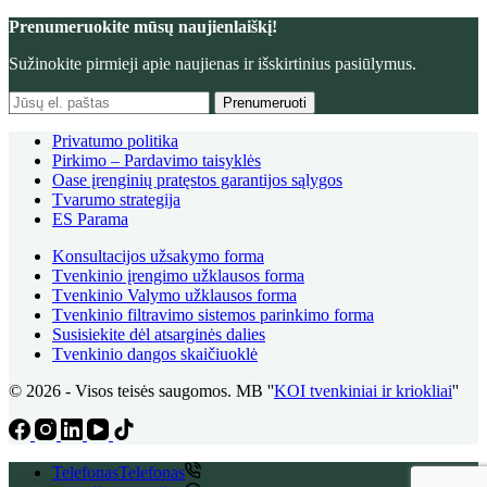
Prenumeruokite mūsų naujienlaiškį!
Sužinokite pirmieji apie naujienas ir išskirtinius pasiūlymus.
Prenumeruoti
Privatumo politika
Pirkimo – Pardavimo taisyklės
Oase įrenginių pratęstos garantijos sąlygos
Tvarumo strategija
ES Parama
Konsultacijos užsakymo forma
Tvenkinio įrengimo užklausos forma
Tvenkinio Valymo užklausos forma
Tvenkinio filtravimo sistemos parinkimo forma
Susisiekite dėl atsarginės dalies
Tvenkinio dangos skaičiuoklė
© 2026 - Visos teisės saugomos. MB ''
KOI tvenkiniai ir kriokliai
''
Telefonas
Telefonas