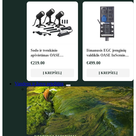
Sodo ir tvenkinio
Išmanusis EGC įrenginių
apšvietimas OASE
valdiklis OASE InScenio
LunAqua Connect M Set 3
FM-Master EGC
€219.00
€499.00
Į KREPŠELĮ
Į KREPŠELĮ
Vandens ir žuvų priežiūra