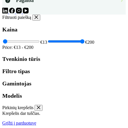
Pagalba
Filtruoti paiešką
Kaina
€13
€200
Price:
€13
-
€200
Tvenkinio tūris
Filtro tipas
Gamintojas
Modelis
Pirkinių krepšelis
Krepšelis dar tuščias.
Grįžti į parduotuvę