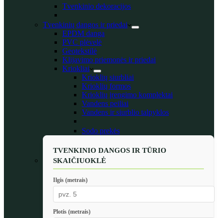
Tvenkinio dekoracijos
Tvenkinių dangos ir priedai
EPDM danga
PVC plėvelė
Geotekstilė
Klijavimo priemonės ir priedai
Kriokliai
Krioklių siurbliai
Krioklių formos
Krioklių įrengimo komplektai
Vandens peiliai
Vandens ir siurblio talpyklos
Sodo prekės
TVENKINIO DANGOS IR TŪRIO
SKAIČIUOKLĖ
Ilgis (metrais)
Plotis (metrais)