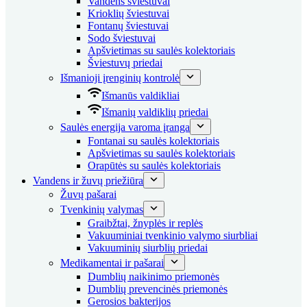
Vandens šviestuvai
Krioklių šviestuvai
Fontanų šviestuvai
Sodo šviestuvai
Apšvietimas su saulės kolektoriais
Šviestuvų priedai
Išmanioji įrenginių kontrolė
Išmanūs valdikliai
Išmanių valdiklių priedai
Saulės energija varoma įranga
Fontanai su saulės kolektoriais
Apšvietimas su saulės kolektoriais
Orapūtės su saulės kolektoriais
Vandens ir žuvų priežiūra
Žuvų pašarai
Tvenkinių valymas
Graibžtai, žnyplės ir replės
Vakuuminiai tvenkinio valymo siurbliai
Vakuuminių siurblių priedai
Medikamentai ir pašarai
Dumblių naikinimo priemonės
Dumblių prevencinės priemonės
Gerosios bakterijos