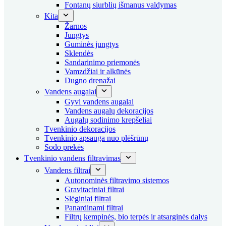
Fontanų siurblių išmanus valdymas
Kita
Žarnos
Jungtys
Guminės jungtys
Sklendės
Sandarinimo priemonės
Vamzdžiai ir alkūnės
Dugno drenažai
Vandens augalai
Gyvi vandens augalai
Vandens augalų dekoracijos
Augalų sodinimo krepšeliai
Tvenkinio dekoracijos
Tvenkinio apsauga nuo plėšrūnų
Sodo prekės
Tvenkinio vandens filtravimas
Vandens filtrai
Autonominės filtravimo sistemos
Gravitaciniai filtrai
Slėginiai filtrai
Panardinami filtrai
Filtrų kempinės, bio terpės ir atsarginės dalys