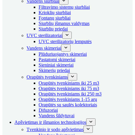
Vandens siurbliai
Filtravimo sistemų siurbliai
Krioklių siurbliai
Fontanų siurbliai
Siurblių išmanus valdymas
Siurblių priedai
UVC sterilizatoriai
UVC sterilizatorių lemputės
Vandens skimeriai
Plūduriuojantys skimeriai
Pastatomi skimeriai
Sieniniai skimeriai
Skimerių priedai
Orapūtės tvenkiniams
Orapūtės tvenkiniams iki 25 m3
Orapūtės tvenkiniams iki 75 m3
Orapūtės tvenkiniams iki 250 m3
Orapūtės tvenkiniams 1-15 arų
Orapūtės su saulės kolektoriais
Difuzoriai
Vandens šildytuvai
Apšvietimas ir išmanios technologijos
Tvenkinio ir sodo apšvietimas