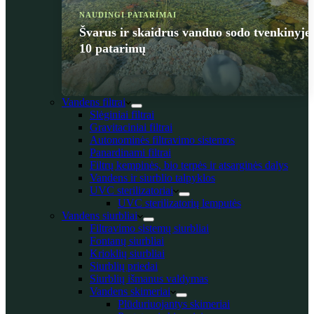
NAUDINGI PATARIMAI
Švarus ir skaidrus vanduo sodo tvenkinyje
10 patarimų
Vandens filtrai
Slėginiai filtrai
Gravitaciniai filtrai
Autonominės filtravimo sistemos
Panardinami filtrai
Filtrų kempinės, bio terpės ir atsarginės dalys
Vandens ir siurblio talpyklos
UVC sterilizatoriai
UVC sterilizatorių lemputės
Vandens siurbliai
Filtravimo sistemų siurbliai
Fontanų siurbliai
Krioklių siurbliai
Siurblių priedai
Siurblių išmanus valdymas
Vandens skimeriai
Plūduriuojantys skimeriai