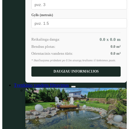
Gylis (metrais)
Reikalinga danga:
0.0 x 0.0
m
Bendras plotas:
0.0
m²
Orientacinis vandens tūris:
0.0
m³
* Skaičiuojama pridedant po 0.5m atsargą kraštams iš kiekvienos pusės.
DAUGIAU INFORMACIJOS
Tvenkinio vandens filtravimas