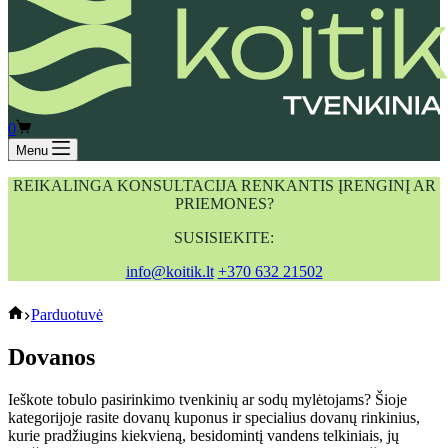
Shopping
0
cart
Menu
REIKALINGA KONSULTACIJA RENKANTIS ĮRENGINĮ AR
PRIEMONES?
SUSISIEKITE:
info@koitik.lt
+370 632 21502
koitik
Parduotuvė
Dovanos
Ieškote tobulo pasirinkimo tvenkinių ar sodų mylėtojams? Šioje
kategorijoje rasite dovanų kuponus ir specialius dovanų rinkinius,
kurie pradžiugins kiekvieną, besidomintį vandens telkiniais, jų