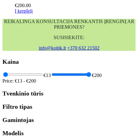
€
200.00
Į krepšelį
REIKALINGA KONSULTACIJA RENKANTIS ĮRENGINĮ AR
PRIEMONES?
SUSISIEKITE:
info@koitik.lt
+370 632 21502
Kaina
€13
€200
Price:
€13
-
€200
Tvenkinio tūris
Filtro tipas
Gamintojas
Modelis