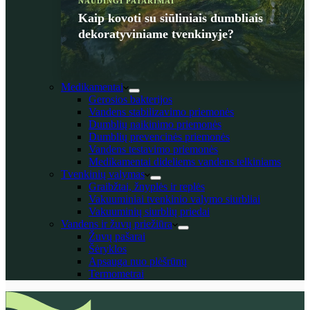
NAUDINGI PATARIMAI
Kaip kovoti su siūliniais dumbliais
dekoratyviniame tvenkinyje?
Medikamentai
Gerosios bakterijos
Vandens stabilizavimo priemonės
Dumblių naikinimo priemonės
Dumblių prevencinės priemonės
Vandens testavimo priemonės
Medikamentai dideliems vandens telkiniams
Tvenkinių valymas
Graibžtai, žnyplės ir replės
Vakuuminiai tvenkinio valymo siurbliai
Vakuuminių siurblių priedai
Vandens ir žuvų priežiūra
Žuvų pašarai
Šėryklos
Apsauga nuo plėšrūnų
Termometrai