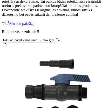
priežiūra ar dekoravimu. Tai puikus būdas suteikti laisvę išsirinkti
norimas prekes arba padovanoti kruopščiai atrinktus produktus.
Dovanokite praktiškas ir originalias dovanas, kurios suteiks
džiaugsmo bei padės sukurti dar gražesnę aplinką!
Filtruoti paiešką
Rūšiuojama
Rodomi visi rezultatai: 5
pagal
kainą:
nuo
mažos
iki
didelės