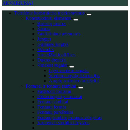
AKVARIUMAI
Tvenkinio konstrukcija ir dekoravimas
Konstrukciniai elementai
Baseinų formos
Žarnos
Sandarinimo priemonės
Jungtys
Guminės jungtys
Sklendės
Vamzdžiai ir alkūnės
Dugno drenažai
Vandens augalai
Gyvi vandens augalai
Vandens augalų dekoracijos
Augalų sodinimo krepšeliai
Fontanai ir fontanų siurbliai
Pastatomi fontanai
Plūduriuojantys fontanai
Fontanų siurbliai
Fontanų formos
Fontanų purkštukai
Fontanų siurblių išmanus valdymas
Vandens ir siurblio talpyklos