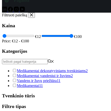
Pagalba
Filtruoti paiešką
Kaina
€12
€100
Price:
€12
-
€100
Kategorijos
Medikamentai dekoratyviniams tvenkiniams
2
Medikamentai vandeniui ir žuvims
2
Vandens ir žuvų priežiūra
11
Medikamentai
11
Tvenkinio tūris
Filtro tipas