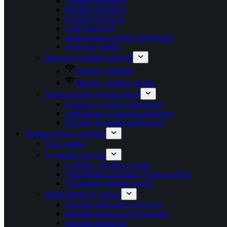
Vandens šviestuvai
Krioklių šviestuvai
Fontanų šviestuvai
Sodo šviestuvai
Apšvietimas su saulės kolektoriais
Šviestuvų priedai
Išmanioji įrenginių kontrolė
Išmanūs valdikliai
Išmanių valdiklių priedai
Saulės energija varoma įranga
Fontanai su saulės kolektoriais
Apšvietimas su saulės kolektoriais
Orapūtės su saulės kolektoriais
Vandens ir žuvų priežiūra
Žuvų pašarai
Tvenkinių valymas
Graibžtai, žnyplės ir replės
Vakuuminiai tvenkinio valymo siurbliai
Vakuuminių siurblių priedai
Medikamentai ir pašarai
Dumblių naikinimo priemonės
Dumblių prevencinės priemonės
Gerosios bakterijos