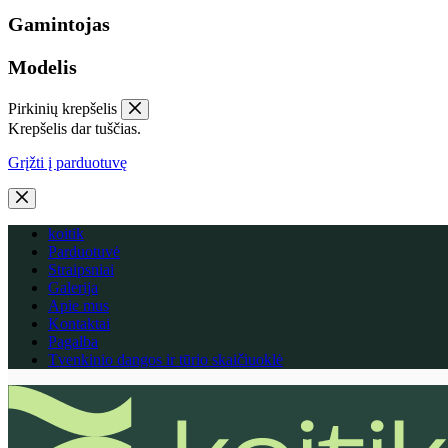
Gamintojas
Modelis
Pirkinių krepšelis
Krepšelis dar tuščias.
Grįžti į parduotuvę
koitik
Parduotuvė
Straipsniai
Galerija
Apie mus
Kontaktai
Pagalba
Tvenkinio dangos ir tūrio skaičiuoklė