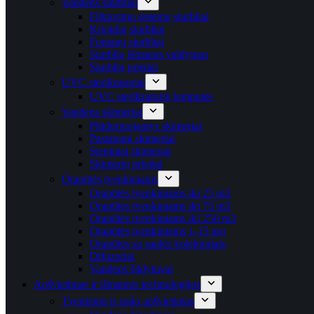
Vandens siurbliai
Filtravimo sistemų siurbliai
Krioklių siurbliai
Fontanų siurbliai
Siurblių išmanus valdymas
Siurblių priedai
UVC sterilizatoriai
UVC sterilizatorių lemputės
Vandens skimeriai
Plūduriuojantys skimeriai
Pastatomi skimeriai
Sieniniai skimeriai
Skimerių priedai
Orapūtės tvenkiniams
Orapūtės tvenkiniams iki 25 m3
Orapūtės tvenkiniams iki 75 m3
Orapūtės tvenkiniams iki 250 m3
Orapūtės tvenkiniams 1-15 arų
Orapūtės su saulės kolektoriais
Difuzoriai
Vandens šildytuvai
Apšvietimas ir išmanios technologijos
Tvenkinio ir sodo apšvietimas