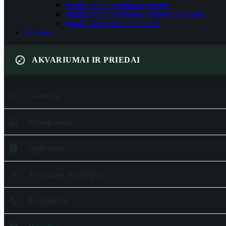
Vandens stabilizavimo priemonės
Medikamentai dideliems vandens telkiniams
Vandens testavimo priemonės
Dovanos
AKVARIUMAI IR PRIEDAI
Galerija
Straipsniai
Apie mus
Tvarumo strategija
Kontaktai