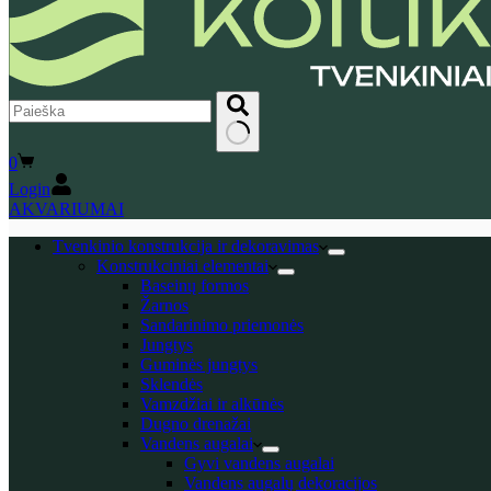
No
Shopping
0
results
cart
Login
AKVARIUMAI
Tvenkinio konstrukcija ir dekoravimas
Konstrukciniai elementai
Baseinų formos
Žarnos
Sandarinimo priemonės
Jungtys
Guminės jungtys
Sklendės
Vamzdžiai ir alkūnės
Dugno drenažai
Vandens augalai
Gyvi vandens augalai
Vandens augalų dekoracijos