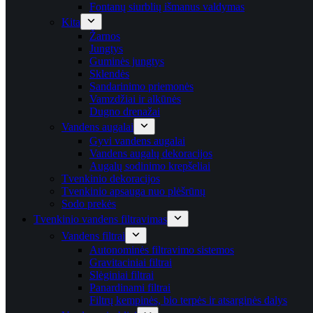
Fontanų siurblių išmanus valdymas
Kita
Žarnos
Jungtys
Guminės jungtys
Sklendės
Sandarinimo priemonės
Vamzdžiai ir alkūnės
Dugno drenažai
Vandens augalai
Gyvi vandens augalai
Vandens augalų dekoracijos
Augalų sodinimo krepšeliai
Tvenkinio dekoracijos
Tvenkinio apsauga nuo plėšrūnų
Sodo prekės
Tvenkinio vandens filtravimas
Vandens filtrai
Autonominės filtravimo sistemos
Gravitaciniai filtrai
Slėginiai filtrai
Panardinami filtrai
Filtrų kempinės, bio terpės ir atsarginės dalys