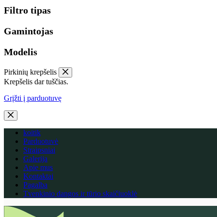
Filtro tipas
Gamintojas
Modelis
Pirkinių krepšelis
Krepšelis dar tuščias.
Grįžti į parduotuvę
koitik
Parduotuvė
Straipsniai
Galerija
Apie mus
Kontaktai
Pagalba
Tvenkinio dangos ir tūrio skaičiuoklė