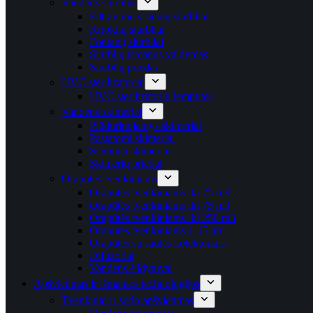
Vandens siurbliai
Filtravimo sistemų siurbliai
Krioklių siurbliai
Fontanų siurbliai
Siurblių išmanus valdymas
Siurblių priedai
UVC sterilizatoriai
UVC sterilizatorių lemputės
Vandens skimeriai
Plūduriuojantys skimeriai
Pastatomi skimeriai
Sieniniai skimeriai
Skimerių priedai
Orapūtės tvenkiniams
Orapūtės tvenkiniams iki 25 m3
Orapūtės tvenkiniams iki 75 m3
Orapūtės tvenkiniams iki 250 m3
Orapūtės tvenkiniams 1-15 arų
Orapūtės su saulės kolektoriais
Difuzoriai
Vandens šildytuvai
Apšvietimas ir išmanios technologijos
Tvenkinio ir sodo apšvietimas