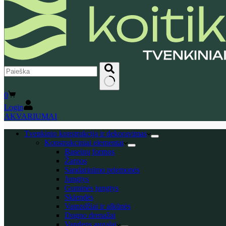
No
Shopping
0
results
cart
Login
AKVARIUMAI
Tvenkinio konstrukcija ir dekoravimas
Konstrukciniai elementai
Baseinų formos
Žarnos
Sandarinimo priemonės
Jungtys
Guminės jungtys
Sklendės
Vamzdžiai ir alkūnės
Dugno drenažai
Vandens augalai