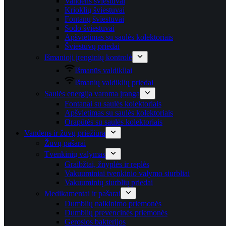
Vandens šviestuvai
Krioklių šviestuvai
Fontanų šviestuvai
Sodo šviestuvai
Apšvietimas su saulės kolektoriais
Šviestuvų priedai
Išmanioji įrenginių kontrolė
Išmanūs valdikliai
Išmanių valdiklių priedai
Saulės energija varoma įranga
Fontanai su saulės kolektoriais
Apšvietimas su saulės kolektoriais
Orapūtės su saulės kolektoriais
Vandens ir žuvų priežiūra
Žuvų pašarai
Tvenkinių valymas
Graibžtai, žnyplės ir replės
Vakuuminiai tvenkinio valymo siurbliai
Vakuuminių siurblių priedai
Medikamentai ir pašarai
Dumblių naikinimo priemonės
Dumblių prevencinės priemonės
Gerosios bakterijos