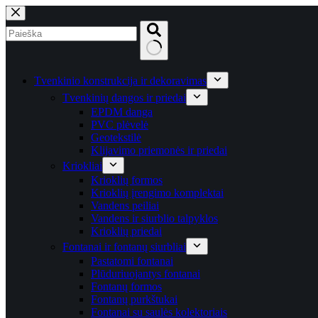
Skip
to
content
No
results
Tvenkinio konstrukcija ir dekoravimas
Tvenkinių dangos ir priedai
EPDM danga
PVC plėvelė
Geotekstilė
Klijavimo priemonės ir priedai
Kriokliai
Krioklių formos
Krioklių įrengimo komplektai
Vandens peiliai
Vandens ir siurblio talpyklos
Krioklių priedai
Fontanai ir fontanų siurbliai
Pastatomi fontanai
Plūduriuojantys fontanai
Fontanų formos
Fontanų purkštukai
Fontanai su saulės kolektoriais