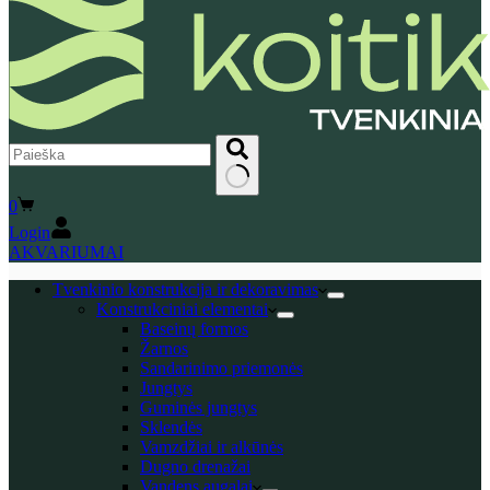
No
Shopping
0
results
cart
Login
AKVARIUMAI
Tvenkinio konstrukcija ir dekoravimas
Konstrukciniai elementai
Baseinų formos
Žarnos
Sandarinimo priemonės
Jungtys
Guminės jungtys
Sklendės
Vamzdžiai ir alkūnės
Dugno drenažai
Vandens augalai