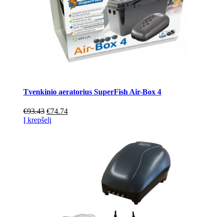
Tvenkinio aeratorius SuperFish Air-Box 4
Original
Current
€
93.43
€
74.74
price
price
Į krepšelį
was:
is:
€93.43.
€74.74.