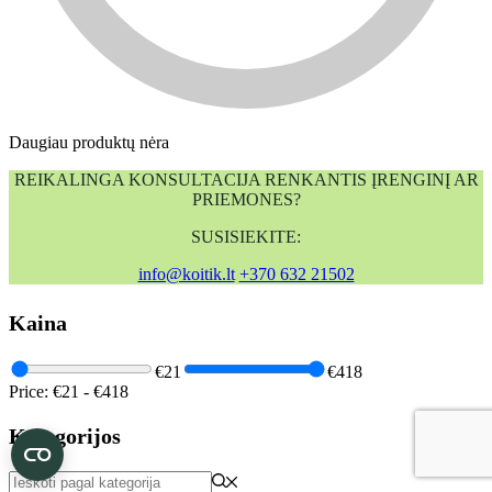
Daugiau produktų nėra
REIKALINGA KONSULTACIJA RENKANTIS ĮRENGINĮ AR
PRIEMONES?
SUSISIEKITE:
info@koitik.lt
+370 632 21502
Kaina
€21
€418
Price:
€21
-
€418
Kategorijos