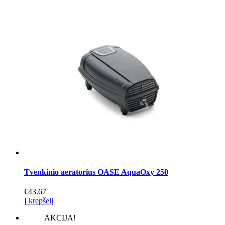
Tvenkinio aeratorius OASE AquaOxy 250
€
43.67
Į krepšelį
AKCIJA!