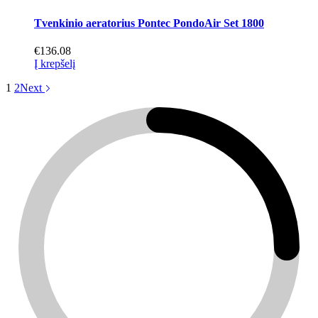
Tvenkinio aeratorius Pontec PondoAir Set 1800
€
136.08
Į krepšelį
1
2
Next