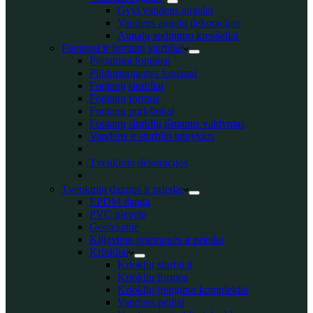
Gyvi vandens augalai
Vandens augalų dekoracijos
Augalų sodinimo krepšeliai
Fontanai ir fontanų siurbliai
Pastatomi fontanai
Plūduriuojantys fontanai
Fontanų siurbliai
Fontanų formos
Fontanų purkštukai
Fontanų siurblių išmanus valdymas
Vandens ir siurblio talpyklos
Tvenkinio dekoracijos
Tvenkinių dangos ir priedai
EPDM danga
PVC plėvelė
Geotekstilė
Klijavimo priemonės ir priedai
Kriokliai
Krioklių siurbliai
Krioklių formos
Krioklių įrengimo komplektai
Vandens peiliai