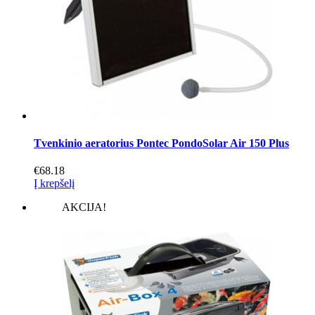
Tvenkinio aeratorius Pontec PondoSolar Air 150 Plus
€
68.18
Į krepšelį
AKCIJA!