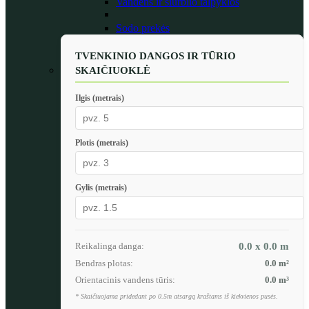
Vandens ir siurblio talpyklos
Sodo prekės
TVENKINIO DANGOS IR TŪRIO
SKAIČIUOKLĖ
Ilgis (metrais)
Plotis (metrais)
Gylis (metrais)
Reikalinga danga:
0.0 x 0.0
m
Bendras plotas:
0.0
m²
Orientacinis vandens tūris:
0.0
m³
* Skaičiuojama pridedant po 0.5m atsargą kraštams iš kiekvienos pusės.