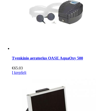
Tvenkinio aeratorius OASE AquaOxy 500
€
65.03
Į krepšelį