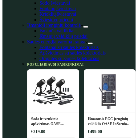
Sodo šviestuvai
Fontanų šviestuvai
Krioklių šviestuvai
Šviestuvų priedai
Išmanioji įrenginių kontrolė
Išmanūs valdikliai
Išmanių valdiklių priedai
Saulės energija varoma įranga
Fontanai su saulės kolektoriais
Apšvietimas su saulės kolektoriais
Orapūtės su saulės kolektoriais
POPULIARIAUSI PASIRINKIMAI
Sodo ir tvenkinio
Išmanusis EGC įrenginių
apšvietimas OASE
valdiklis OASE InScenio
LunAqua Connect M Set 3
FM-Master EGC
€219.00
€499.00