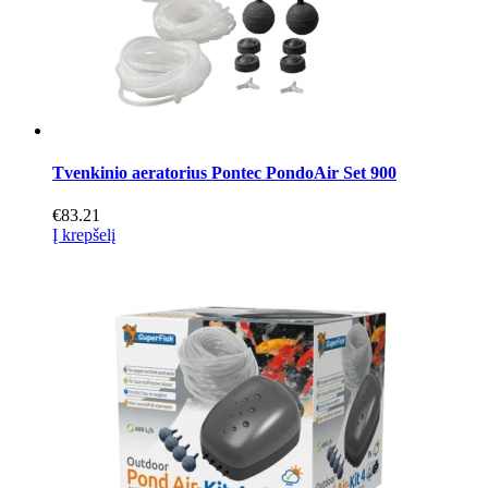
Tvenkinio aeratorius Pontec PondoAir Set 900
€
83.21
Į krepšelį