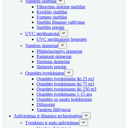
Vandens siurbliai
Filtravimo sistemų siurbliai
Krioklių siurbliai
Fontanų siurbliai
Siurblių išmanus valdymas
Siurblių priedai
UVC sterilizatoriai
UVC sterilizatorių lemputės
Vandens skimeriai
Plūduriuojantys skimeriai
Pastatomi skimeriai
Sieniniai skimeriai
Skimerių priedai
Orapūtės tvenkiniams
Orapūtės tvenkiniams iki 25 m3
Orapūtės tvenkiniams iki 75 m3
Orapūtės tvenkiniams iki 250 m3
Orapūtės tvenkiniams 1-15 arų
Orapūtės su saulės kolektoriais
Difuzoriai
Vandens šildytuvai
Apšvietimas ir išmanios technologijos
Tvenkinio ir sodo apšvietimas