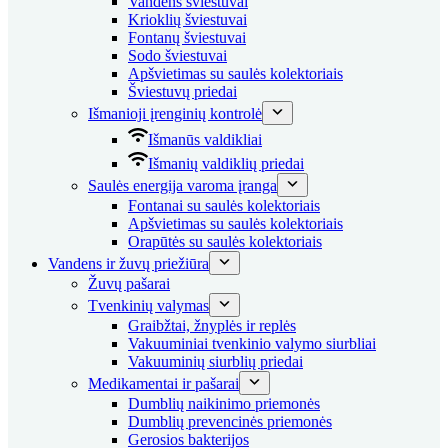
Vandens šviestuvai
Krioklių šviestuvai
Fontanų šviestuvai
Sodo šviestuvai
Apšvietimas su saulės kolektoriais
Šviestuvų priedai
Išmanioji įrenginių kontrolė
Išmanūs valdikliai
Išmanių valdiklių priedai
Saulės energija varoma įranga
Fontanai su saulės kolektoriais
Apšvietimas su saulės kolektoriais
Orapūtės su saulės kolektoriais
Vandens ir žuvų priežiūra
Žuvų pašarai
Tvenkinių valymas
Graibžtai, žnyplės ir replės
Vakuuminiai tvenkinio valymo siurbliai
Vakuuminių siurblių priedai
Medikamentai ir pašarai
Dumblių naikinimo priemonės
Dumblių prevencinės priemonės
Gerosios bakterijos