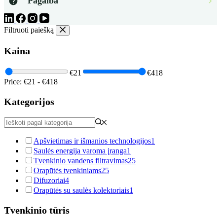
Pagalba
Filtruoti paiešką
Kaina
€21
€418
Price:
€21
-
€418
Kategorijos
Apšvietimas ir išmanios technologijos
1
Saulės energija varoma įranga
1
Tvenkinio vandens filtravimas
25
Orapūtės tvenkiniams
25
Difuzoriai
4
Orapūtės su saulės kolektoriais
1
Tvenkinio tūris