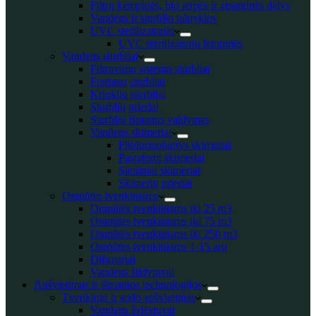
Filtrų kempinės, bio terpės ir atsarginės dalys
Vandens ir siurblio talpyklos
UVC sterilizatoriai
UVC sterilizatorių lemputės
Vandens siurbliai
Filtravimo sistemų siurbliai
Fontanų siurbliai
Krioklių siurbliai
Siurblių priedai
Siurblių išmanus valdymas
Vandens skimeriai
Plūduriuojantys skimeriai
Pastatomi skimeriai
Sieniniai skimeriai
Skimerių priedai
Orapūtės tvenkiniams
Orapūtės tvenkiniams iki 25 m3
Orapūtės tvenkiniams iki 75 m3
Orapūtės tvenkiniams iki 250 m3
Orapūtės tvenkiniams 1-15 arų
Difuzoriai
Vandens šildytuvai
Apšvietimas ir išmanios technologijos
Tvenkinio ir sodo apšvietimas
Vandens šviestuvai