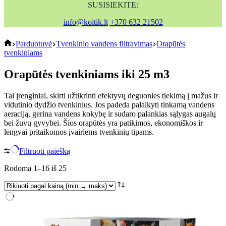
SUSISIEKITE:
info@koitik.lt
+370 632 21502
koitik
Parduotuvė
Tvenkinio vandens filtravimas
Orapūtės
tvenkiniams
Orapūtės tvenkiniams iki 25 m3
Tai įrenginiai, skirti užtikrinti efektyvų deguonies tiekimą į mažus ir
vidutinio dydžio tvenkinius. Jos padeda palaikyti tinkamą vandens
aeraciją, gerina vandens kokybę ir sudaro palankias sąlygas augalų
bei žuvų gyvybei. Šios orapūtės yra patikimos, ekonomiškos ir
lengvai pritaikomos įvairiems tvenkinių tipams.
Filtruoti paiešką
Rūšiuojama
Rodoma 1–16 iš 25
pagal
kainą:
nuo
mažos
iki
didelės