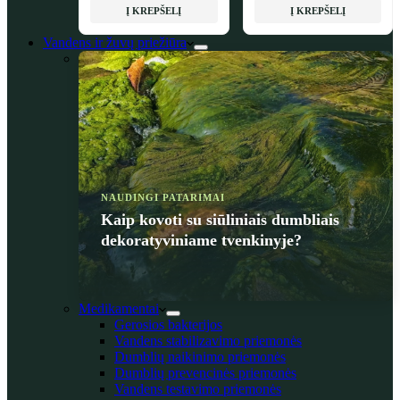
Į KREPŠELĮ
Į KREPŠELĮ
Vandens ir žuvų priežiūra
NAUDINGI PATARIMAI
Kaip kovoti su siūliniais dumbliais
dekoratyviniame tvenkinyje?
Medikamentai
Gerosios bakterijos
Vandens stabilizavimo priemonės
Dumblių naikinimo priemonės
Dumblių prevencinės priemonės
Vandens testavimo priemonės