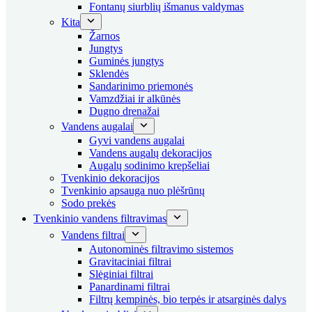
Fontanų siurblių išmanus valdymas
Kita
Žarnos
Jungtys
Guminės jungtys
Sklendės
Sandarinimo priemonės
Vamzdžiai ir alkūnės
Dugno drenažai
Vandens augalai
Gyvi vandens augalai
Vandens augalų dekoracijos
Augalų sodinimo krepšeliai
Tvenkinio dekoracijos
Tvenkinio apsauga nuo plėšrūnų
Sodo prekės
Tvenkinio vandens filtravimas
Vandens filtrai
Autonominės filtravimo sistemos
Gravitaciniai filtrai
Slėginiai filtrai
Panardinami filtrai
Filtrų kempinės, bio terpės ir atsarginės dalys