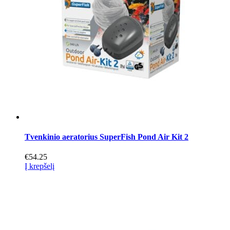
Tvenkinio aeratorius SuperFish Pond Air Kit 2
€
54.25
Į krepšelį