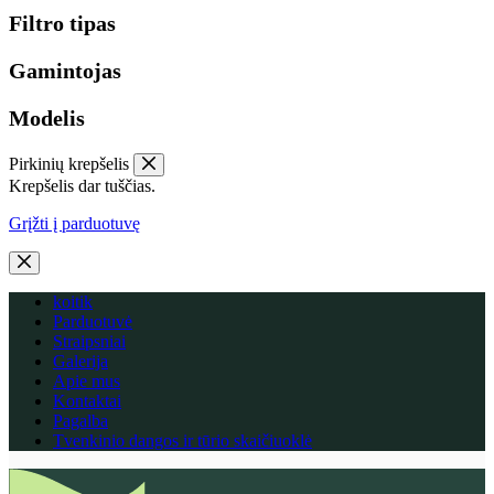
Filtro tipas
Gamintojas
Modelis
Pirkinių krepšelis
Krepšelis dar tuščias.
Grįžti į parduotuvę
koitik
Parduotuvė
Straipsniai
Galerija
Apie mus
Kontaktai
Pagalba
Tvenkinio dangos ir tūrio skaičiuoklė