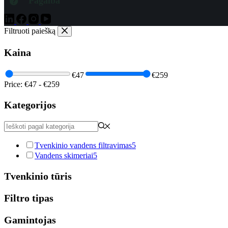
Pagalba
Filtruoti paiešką
Kaina
€47
€259
Price:
€47
-
€259
Kategorijos
Tvenkinio vandens filtravimas
5
Vandens skimeriai
5
Tvenkinio tūris
Filtro tipas
Gamintojas