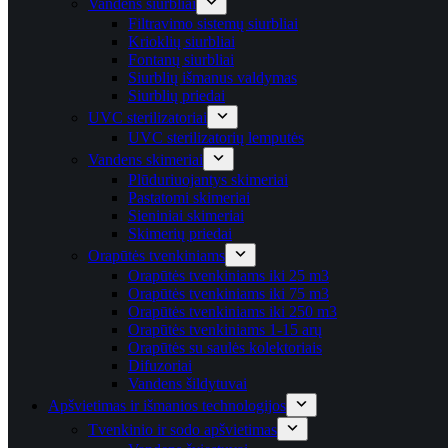
Vandens siurbliai
Filtravimo sistemų siurbliai
Krioklių siurbliai
Fontanų siurbliai
Siurblių išmanus valdymas
Siurblių priedai
UVC sterilizatoriai
UVC sterilizatorių lemputės
Vandens skimeriai
Plūduriuojantys skimeriai
Pastatomi skimeriai
Sieniniai skimeriai
Skimerių priedai
Orapūtės tvenkiniams
Orapūtės tvenkiniams iki 25 m3
Orapūtės tvenkiniams iki 75 m3
Orapūtės tvenkiniams iki 250 m3
Orapūtės tvenkiniams 1-15 arų
Orapūtės su saulės kolektoriais
Difuzoriai
Vandens šildytuvai
Apšvietimas ir išmanios technologijos
Tvenkinio ir sodo apšvietimas