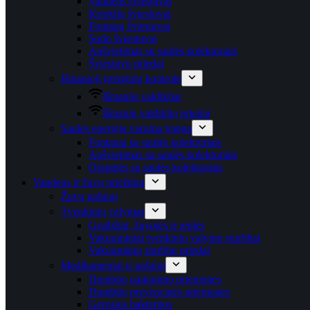
Vandens šviestuvai
Krioklių šviestuvai
Fontanų šviestuvai
Sodo šviestuvai
Apšvietimas su saulės kolektoriais
Šviestuvų priedai
Išmanioji įrenginių kontrolė
Išmanūs valdikliai
Išmanių valdiklių priedai
Saulės energija varoma įranga
Fontanai su saulės kolektoriais
Apšvietimas su saulės kolektoriais
Orapūtės su saulės kolektoriais
Vandens ir žuvų priežiūra
Žuvų pašarai
Tvenkinių valymas
Graibžtai, žnyplės ir replės
Vakuuminiai tvenkinio valymo siurbliai
Vakuuminių siurblių priedai
Medikamentai ir pašarai
Dumblių naikinimo priemonės
Dumblių prevencinės priemonės
Gerosios bakterijos