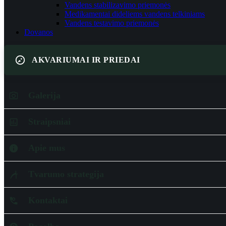
Vandens stabilizavimo priemonės
Medikamentai dideliems vandens telkiniams
Vandens testavimo priemonės
Dovanos
AKVARIUMAI IR PRIEDAI
Galerija
Straipsniai
Apie mus
Tvarumo strategija
Kontaktai