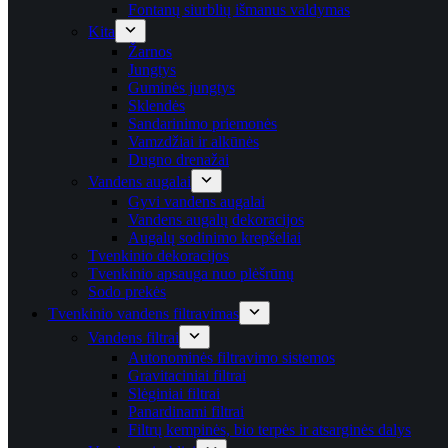
Fontanų siurblių išmanus valdymas
Kita
Žarnos
Jungtys
Guminės jungtys
Sklendės
Sandarinimo priemonės
Vamzdžiai ir alkūnės
Dugno drenažai
Vandens augalai
Gyvi vandens augalai
Vandens augalų dekoracijos
Augalų sodinimo krepšeliai
Tvenkinio dekoracijos
Tvenkinio apsauga nuo plėšrūnų
Sodo prekės
Tvenkinio vandens filtravimas
Vandens filtrai
Autonominės filtravimo sistemos
Gravitaciniai filtrai
Slėginiai filtrai
Panardinami filtrai
Filtrų kempinės, bio terpės ir atsarginės dalys