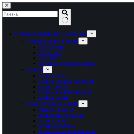
Skip
to
content
No
results
Tvenkinio konstrukcija ir dekoravimas
Tvenkinių dangos ir priedai
EPDM danga
PVC plėvelė
Geotekstilė
Klijavimo priemonės ir priedai
Kriokliai
Krioklių formos
Krioklių įrengimo komplektai
Vandens peiliai
Vandens ir siurblio talpyklos
Krioklių priedai
Fontanai ir fontanų siurbliai
Pastatomi fontanai
Plūduriuojantys fontanai
Fontanų formos
Fontanų purkštukai
Fontanai su saulės kolektoriais