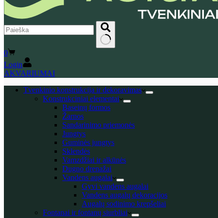
No
Shopping
0
results
cart
Login
AKVARIUMAI
Tvenkinio konstrukcija ir dekoravimas
Konstrukciniai elementai
Baseinų formos
Žarnos
Sandarinimo priemonės
Jungtys
Guminės jungtys
Sklendės
Vamzdžiai ir alkūnės
Dugno drenažai
Vandens augalai
Gyvi vandens augalai
Vandens augalų dekoracijos
Augalų sodinimo krepšeliai
Fontanai ir fontanų siurbliai