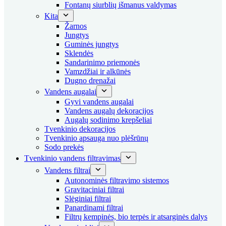
Fontanų siurblių išmanus valdymas
Kita
Žarnos
Jungtys
Guminės jungtys
Sklendės
Sandarinimo priemonės
Vamzdžiai ir alkūnės
Dugno drenažai
Vandens augalai
Gyvi vandens augalai
Vandens augalų dekoracijos
Augalų sodinimo krepšeliai
Tvenkinio dekoracijos
Tvenkinio apsauga nuo plėšrūnų
Sodo prekės
Tvenkinio vandens filtravimas
Vandens filtrai
Autonominės filtravimo sistemos
Gravitaciniai filtrai
Slėginiai filtrai
Panardinami filtrai
Filtrų kempinės, bio terpės ir atsarginės dalys