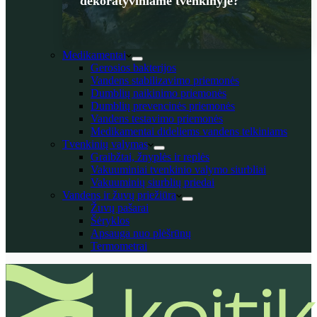
dekoratyviniame tvenkinyje?
Medikamentai
Gerosios bakterijos
Vandens stabilizavimo priemonės
Dumblių naikinimo priemonės
Dumblių prevencinės priemonės
Vandens testavimo priemonės
Medikamentai dideliems vandens telkiniams
Tvenkinių valymas
Graibžtai, žnyplės ir replės
Vakuuminiai tvenkinio valymo siurbliai
Vakuuminių siurblių priedai
Vandens ir žuvų priežiūra
Žuvų pašarai
Šėryklos
Apsauga nuo plėšrūnų
Termometrai