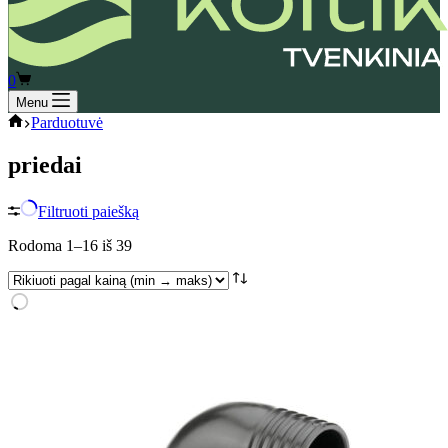
Shopping
0
cart
Menu
koitik
Parduotuvė
priedai
Filtruoti paiešką
Rūšiuojama
Rodoma 1–16 iš 39
pagal
kainą:
nuo
mažos
iki
didelės