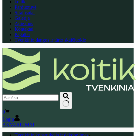
koitik
Parduotuvė
Straipsniai
Galerija
Apie mus
Kontaktai
Pagalba
Tvenkinio dangos ir tūrio skaičiuoklė
No
Shopping
0
results
cart
Login
AKVARIUMAI
Tvenkinio konstrukcija ir dekoravimas