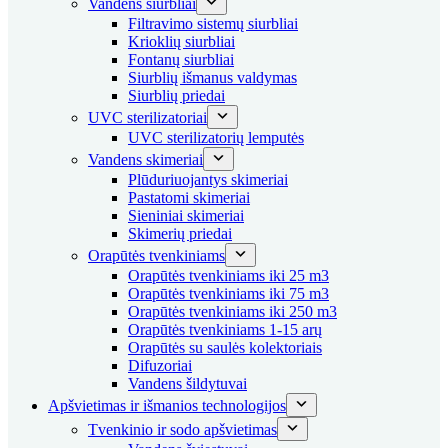
Vandens siurbliai
Filtravimo sistemų siurbliai
Krioklių siurbliai
Fontanų siurbliai
Siurblių išmanus valdymas
Siurblių priedai
UVC sterilizatoriai
UVC sterilizatorių lemputės
Vandens skimeriai
Plūduriuojantys skimeriai
Pastatomi skimeriai
Sieniniai skimeriai
Skimerių priedai
Orapūtės tvenkiniams
Orapūtės tvenkiniams iki 25 m3
Orapūtės tvenkiniams iki 75 m3
Orapūtės tvenkiniams iki 250 m3
Orapūtės tvenkiniams 1-15 arų
Orapūtės su saulės kolektoriais
Difuzoriai
Vandens šildytuvai
Apšvietimas ir išmanios technologijos
Tvenkinio ir sodo apšvietimas