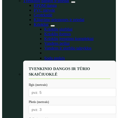
Tvenkinių dangos ir priedai
EPDM danga
PVC plėvelė
Geotekstilė
Klijavimo priemonės ir priedai
Kriokliai
Krioklių siurbliai
Krioklių formos
Krioklių įrengimo komplektai
Vandens peiliai
Vandens ir siurblio talpyklos
Sodo prekės
TVENKINIO DANGOS IR TŪRIO
SKAIČIUOKLĖ
Ilgis (metrais)
Plotis (metrais)