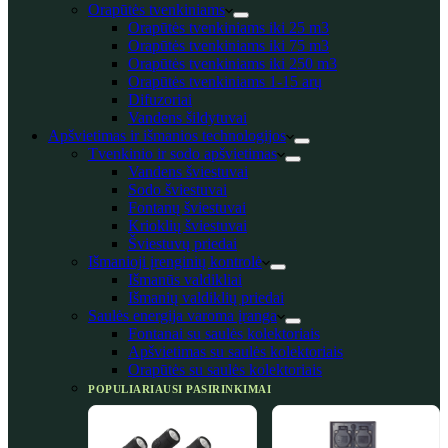
Orapūtės tvenkiniams
Orapūtės tvenkiniams iki 25 m3
Orapūtės tvenkiniams iki 75 m3
Orapūtės tvenkiniams iki 250 m3
Orapūtės tvenkiniams 1-15 arų
Difuzoriai
Vandens šildytuvai
Apšvietimas ir išmanios technologijos
Tvenkinio ir sodo apšvietimas
Vandens šviestuvai
Sodo šviestuvai
Fontanų šviestuvai
Krioklių šviestuvai
Šviestuvų priedai
Išmanioji įrenginių kontrolė
Išmanūs valdikliai
Išmanių valdiklių priedai
Saulės energija varoma įranga
Fontanai su saulės kolektoriais
Apšvietimas su saulės kolektoriais
Orapūtės su saulės kolektoriais
POPULIARIAUSI PASIRINKIMAI