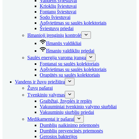
Vandens šviestuvai
Krioklių šviestuvai
Fontanų šviestuvai
Sodo šviestuvai
Apšvietimas su saulės kolektoriais
Šviestuvų priedai
Išmanioji įrenginių kontrolė
Išmanūs valdikliai
Išmanių valdiklių priedai
Saulės energija varoma įranga
Fontanai su saulės kolektoriais
Apšvietimas su saulės kolektoriais
Orapūtės su saulės kolektoriais
Vandens ir žuvų priežiūra
Žuvų pašarai
Tvenkinių valymas
Graibžtai, žnyplės ir replės
Vakuuminiai tvenkinio valymo siurbliai
Vakuuminių siurblių priedai
Medikamentai ir pašarai
Dumblių naikinimo priemonės
Dumblių prevencinės priemonės
Gerosios bakterijos