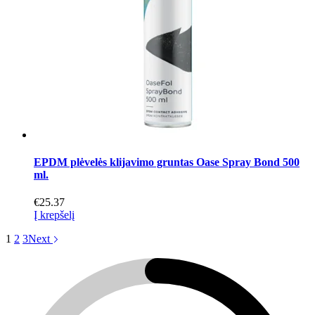
EPDM plėvelės klijavimo gruntas Oase Spray Bond 500
ml.
€
25.37
Į krepšelį
1
2
3
Next