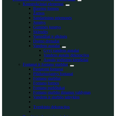
Konstrukciniai elementai
Baseinų formos
Žarnos
Sandarinimo priemonės
Jungtys
Guminės jungtys
Sklendės
Vamzdžiai ir alkūnės
Dugno drenažai
Vandens augalai
Gyvi vandens augalai
Vandens augalų dekoracijos
Augalų sodinimo krepšeliai
Fontanai ir fontanų siurbliai
Pastatomi fontanai
Plūduriuojantys fontanai
Fontanų siurbliai
Fontanų formos
Fontanų purkštukai
Fontanų siurblių išmanus valdymas
Vandens ir siurblio talpyklos
Tvenkinio dekoracijos