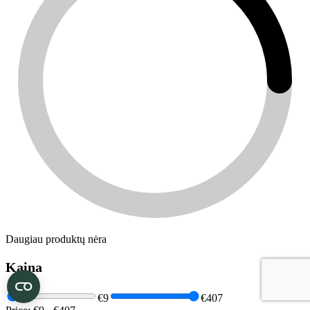
Daugiau produktų nėra
Kaina
€9
€407