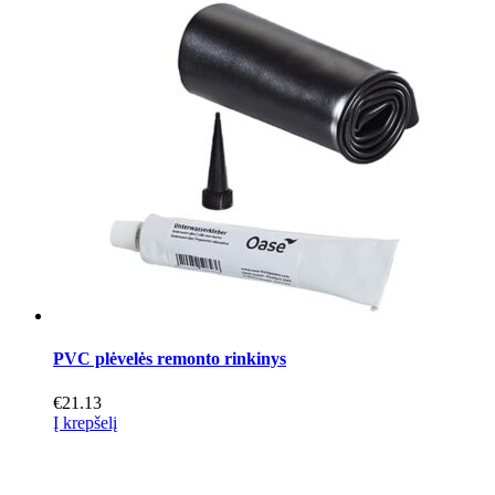
through
has
€55.88
multiple
variants.
The
options
may
be
chosen
on
the
product
page
PVC plėvelės remonto rinkinys
€
21.13
Į krepšelį