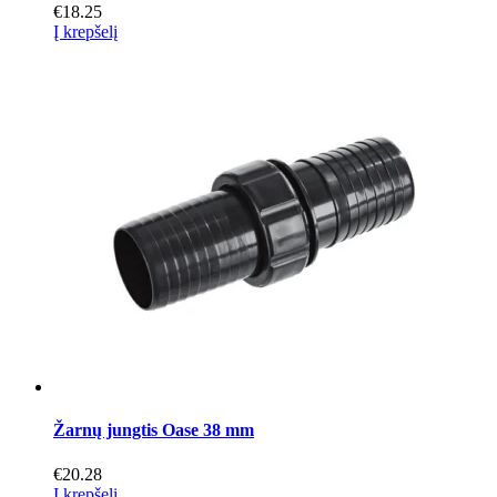
€
18.25
Į krepšelį
Žarnų jungtis Oase 38 mm
€
20.28
Į krepšelį