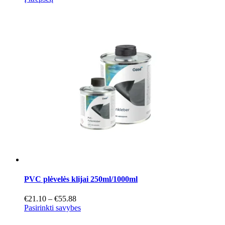
PVC plėvelės klijai 250ml/1000ml
Price
€
21.10
–
€
55.88
range:
This
Pasirinkti savybes
€21.10
product