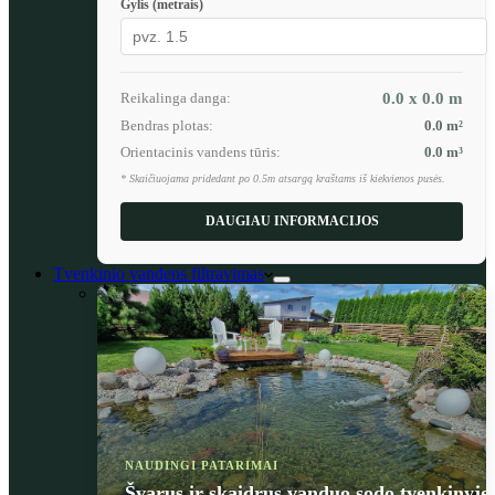
Gylis (metrais)
Reikalinga danga:
0.0 x 0.0
m
Bendras plotas:
0.0
m²
Orientacinis vandens tūris:
0.0
m³
* Skaičiuojama pridedant po 0.5m atsargą kraštams iš kiekvienos pusės.
DAUGIAU INFORMACIJOS
Tvenkinio vandens filtravimas
NAUDINGI PATARIMAI
Švarus ir skaidrus vanduo sodo tvenkinyje