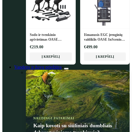
Sodo ir tvenkinio
Išmanusis EGC įrenginių
apšvietimas OASE
valdiklis OASE InScenio
LunAqua Connect M Set 3
FM-Master EGC
€219.00
€499.00
Į KREPŠELĮ
Į KREPŠELĮ
Vandens ir žuvų priežiūra
NAUDINGI PATARIMAI
Kaip kovoti su siūliniais dumbliais