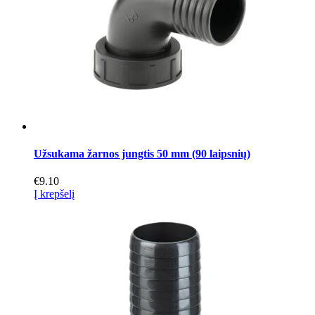
Užsukama žarnos jungtis 50 mm (90 laipsnių)
€
9.10
Į krepšelį