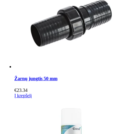
Žarnų jungtis 50 mm
€
23.34
Į krepšelį