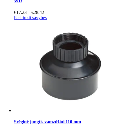
WD
Price
€
17.23
–
€
28.42
range:
This
Pasirinkti savybes
€17.23
product
through
has
€28.42
multiple
variants.
The
options
may
be
chosen
on
the
product
page
Srėginė jungtis vamzdžiui 110 mm