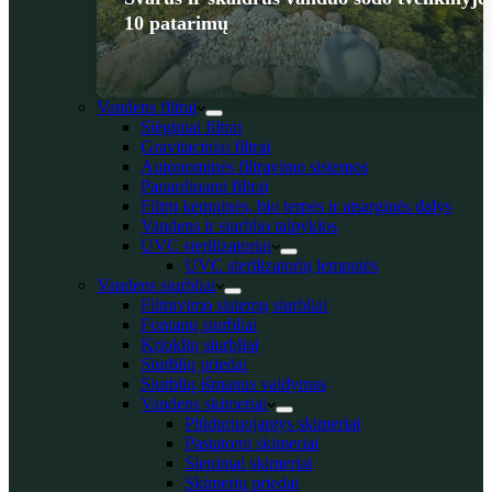
10 patarimų
Vandens filtrai
Slėginiai filtrai
Gravitaciniai filtrai
Autonominės filtravimo sistemos
Panardinami filtrai
Filtrų kempinės, bio terpės ir atsarginės dalys
Vandens ir siurblio talpyklos
UVC sterilizatoriai
UVC sterilizatorių lemputės
Vandens siurbliai
Filtravimo sistemų siurbliai
Fontanų siurbliai
Krioklių siurbliai
Siurblių priedai
Siurblių išmanus valdymas
Vandens skimeriai
Plūduriuojantys skimeriai
Pastatomi skimeriai
Sieniniai skimeriai
Skimerių priedai