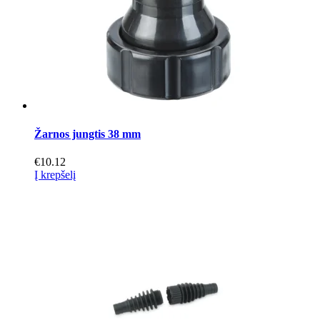
Žarnos jungtis 38 mm
€
10.12
Į krepšelį