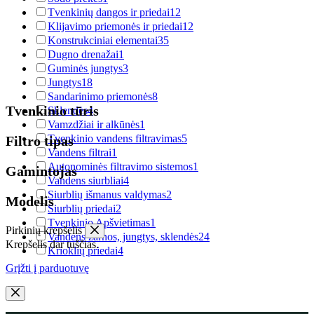
Tvenkinių dangos ir priedai
12
Klijavimo priemonės ir priedai
12
Konstrukciniai elementai
35
Dugno drenažai
1
Guminės jungtys
3
Jungtys
18
Sandarinimo priemonės
8
Tvenkinio tūris
Sklendės
4
Vamzdžiai ir alkūnės
1
Tvenkinio vandens filtravimas
5
Filtro tipas
Vandens filtrai
1
Autonominės filtravimo sistemos
1
Gamintojas
Vandens siurbliai
4
Siurblių išmanus valdymas
2
Modelis
Siurblių priedai
2
Tvenkinio Apšvietimas
1
Pirkinių krepšelis
Vandens žarnos, jungtys, sklendės
24
Krepšelis dar tuščias.
Krioklių priedai
4
Grįžti į parduotuvę