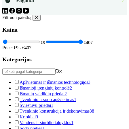
Pagalba
Filtruoti paiešką
Kaina
€9
€407
Price:
€9
-
€407
Kategorijos
Apšvietimas ir išmanios technologijos
3
Išmanioji įrenginių kontrolė
2
Išmanių valdiklių priedai
2
Tvenkinio ir sodo apšvietimas
1
Šviestuvų priedai
1
Tvenkinio konstrukcija ir dekoravimas
38
Kriokliai
9
Vandens ir siurblio talpyklos
1
Sodo prekės
1