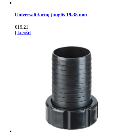
Universali žarnų jungtis 19-38 mm
€
16.21
Į krepšelį