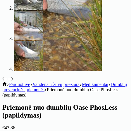
koitik
Parduotuvė
Vandens ir žuvų priežiūra
Medikamentai
Dumblių
prevencinės priemonės
Priemonė nuo dumblių Oase PhosLess
(papildymas)
Priemonė nuo dumblių Oase PhosLess
(papildymas)
€
43.86