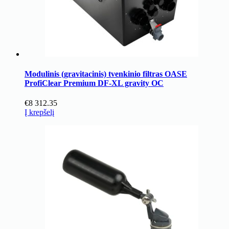
Modulinis (gravitacinis) tvenkinio filtras OASE
ProfiClear Premium DF-XL gravity OC
€
8 312.35
Į krepšelį