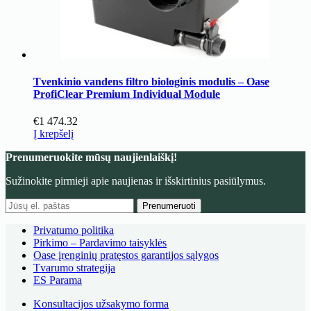
Tvenkinio vandens filtro biologinis modulis – Oase
ProfiClear Premium Individual Module
€
1 474.32
Į krepšelį
Prenumeruokite mūsų naujienlaiškį!
Sužinokite pirmieji apie naujienas ir išskirtinius pasiūlymus.
Prenumeruoti
Privatumo politika
Pirkimo – Pardavimo taisyklės
Oase įrenginių pratęstos garantijos sąlygos
Tvarumo strategija
ES Parama
Konsultacijos užsakymo forma