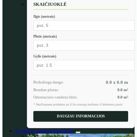
SKAIČIUOKLĖ
Ilgis (metrais)
Plotis (metrais)
Gylis (metrais)
Reikalinga danga:
0.0 x 0.0
m
Bendras plotas:
0.0
m²
Orientacinis vandens tūris:
0.0
m³
* Skaičiuojama pridedant po 0.5m atsargą kraštams iš kiekvienos pusės.
DAUGIAU INFORMACIJOS
Tvenkinio vandens filtravimas