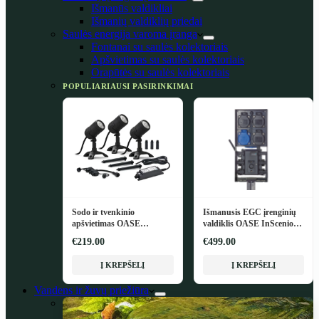
Išmanūs valdikliai
Išmanių valdiklių priedai
Saulės energija varoma įranga
Fontanai su saulės kolektoriais
Apšvietimas su saulės kolektoriais
Orapūtės su saulės kolektoriais
POPULIARIAUSI PASIRINKIMAI
Sodo ir tvenkinio
Išmanusis EGC įrenginių
apšvietimas OASE
valdiklis OASE InScenio
LunAqua Connect M Set 3
FM-Master EGC
€219.00
€499.00
Į KREPŠELĮ
Į KREPŠELĮ
Vandens ir žuvų priežiūra