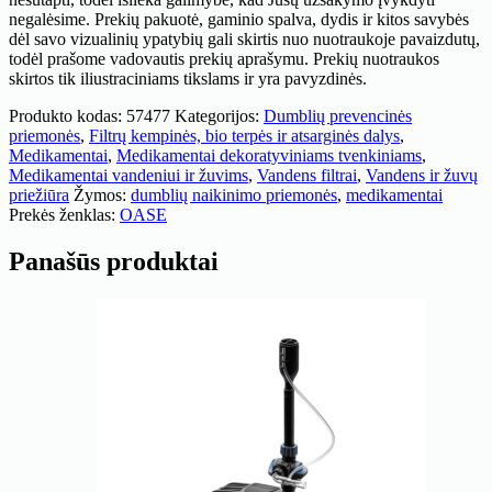
negalėsime. Prekių pakuotė, gaminio spalva, dydis ir kitos savybės
dėl savo vizualinių ypatybių gali skirtis nuo nuotraukoje pavaizdutų,
todėl prašome vadovautis prekių aprašymu. Prekių nuotraukos
skirtos tik iliustraciniams tikslams ir yra pavyzdinės.
Produkto kodas:
57477
Kategorijos:
Dumblių prevencinės
priemonės
,
Filtrų kempinės, bio terpės ir atsarginės dalys
,
Medikamentai
,
Medikamentai dekoratyviniams tvenkiniams
,
Medikamentai vandeniui ir žuvims
,
Vandens filtrai
,
Vandens ir žuvų
priežiūra
Žymos:
dumblių naikinimo priemonės
,
medikamentai
Prekės ženklas:
OASE
Panašūs produktai