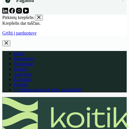
Pagalba
Pirkinių krepšelis
Krepšelis dar tuščias.
Grįžti į parduotuvę
koitik
Parduotuvė
Straipsniai
Galerija
Apie mus
Kontaktai
Pagalba
Tvenkinio dangos ir tūrio skaičiuoklė