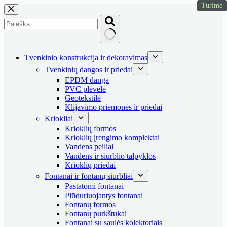
Turime
Skip
to
content
No
results
Tvenkinio konstrukcija ir dekoravimas
Tvenkinių dangos ir priedai
EPDM danga
PVC plėvelė
Geotekstilė
Klijavimo priemonės ir priedai
Kriokliai
Krioklių formos
Krioklių įrengimo komplektai
Vandens peiliai
Vandens ir siurblio talpyklos
Krioklių priedai
Fontanai ir fontanų siurbliai
Pastatomi fontanai
Plūduriuojantys fontanai
Fontanų formos
Fontanų purkštukai
Fontanai su saulės kolektoriais