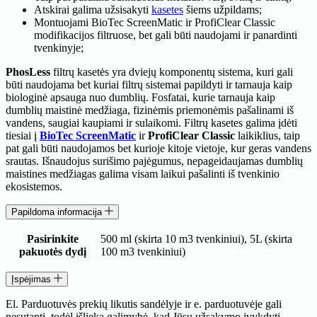
Atskirai galima užsisakyti
kasetes
šiems užpildams;
Montuojami BioTec ScreenMatic ir ProfiClear Classic
modifikacijos filtruose, bet gali būti naudojami ir panardinti
tvenkinyje;
PhosLess
filtrų kasetės yra dviejų komponentų sistema, kuri gali
būti naudojama bet kuriai filtrų sistemai papildyti ir tarnauja kaip
biologinė apsauga nuo dumblių. Fosfatai, kurie tarnauja kaip
dumblių maistinė medžiaga, fizinėmis priemonėmis pašalinami iš
vandens, saugiai kaupiami ir sulaikomi. Filtrų kasetes galima įdėti
tiesiai į
BioTec ScreenMatic
ir
ProfiClear Classic
laikiklius, taip
pat gali būti naudojamos bet kurioje kitoje vietoje, kur geras vandens
srautas. Išnaudojus surišimo pajėgumus, nepageidaujamas dumblių
maistines medžiagas galima visam laikui pašalinti iš tvenkinio
ekosistemos.
Papildoma informacija
Pasirinkite
500 ml (skirta 10 m3 tvenkiniui), 5L (skirta
pakuotės dydį
100 m3 tvenkiniui)
Įspėjimas
El. Parduotuvės prekių likutis sandėlyje ir e. parduotuvėje gali
nesutapti, todėl išlieka galimybė, kad Jūsų užsakymo įvykdyti