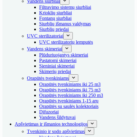
Vandens siurbliai
Filtravimo sistemų siurbliai
Krioklių siurbliai
Fontanų siurbliai
Siurblių išmanus valdymas
Siurblių priedai
UVC sterilizatoriai
UVC sterilizatorių lemputės
Vandens skimeriai
Plūduriuojantys skimeriai
Pastatomi skimeriai
Sieniniai skimeriai
Skimerių priedai
Orapūtės tvenkiniams
Orapūtės tvenkiniams iki 25 m3
Orapūtės tvenkiniams iki 75 m3
Orapūtės tvenkiniams iki 250 m3
Orapūtės tvenkiniams 1-15 arų
Orapūtės su saulės kolektoriais
Difuzoriai
Vandens šildytuvai
Apšvietimas ir išmanios technologijos
Tvenkinio ir sodo apšvietimas