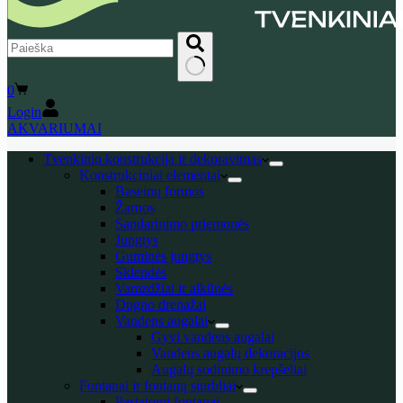
No
Shopping
0
results
cart
Login
AKVARIUMAI
Tvenkinio konstrukcija ir dekoravimas
Konstrukciniai elementai
Baseinų formos
Žarnos
Sandarinimo priemonės
Jungtys
Guminės jungtys
Sklendės
Vamzdžiai ir alkūnės
Dugno drenažai
Vandens augalai
Gyvi vandens augalai
Vandens augalų dekoracijos
Augalų sodinimo krepšeliai
Fontanai ir fontanų siurbliai
Pastatomi fontanai