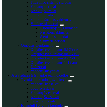
Filtravimo sistemų siurbliai
Fontanų siurbliai
Krioklių siurbliai
Siurblių priedai
Siurblių išmanus valdymas
Vandens skimeriai
Plūduriuojantys skimeriai
Pastatomi skimeriai
Sieniniai skimeriai
Skimerių priedai
Orapūtės tvenkiniams
Orapūtės tvenkiniams iki 25 m3
Orapūtės tvenkiniams iki 75 m3
Orapūtės tvenkiniams iki 250 m3
Orapūtės tvenkiniams 1-15 arų
Difuzoriai
Vandens šildytuvai
Apšvietimas ir išmanios technologijos
Tvenkinio ir sodo apšvietimas
Vandens šviestuvai
Sodo šviestuvai
Fontanų šviestuvai
Krioklių šviestuvai
Šviestuvų priedai
Išmanioji įrenginių kontrolė