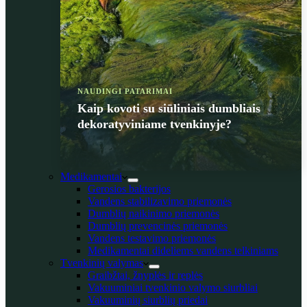
NAUDINGI PATARIMAI
Kaip kovoti su siūliniais dumbliais
dekoratyviniame tvenkinyje?
Medikamentai
Gerosios bakterijos
Vandens stabilizavimo priemonės
Dumblių naikinimo priemonės
Dumblių prevencinės priemonės
Vandens testavimo priemonės
Medikamentai dideliems vandens telkiniams
Tvenkinių valymas
Graibžtai, žnyplės ir replės
Vakuuminiai tvenkinio valymo siurbliai
Vakuuminių siurblių priedai