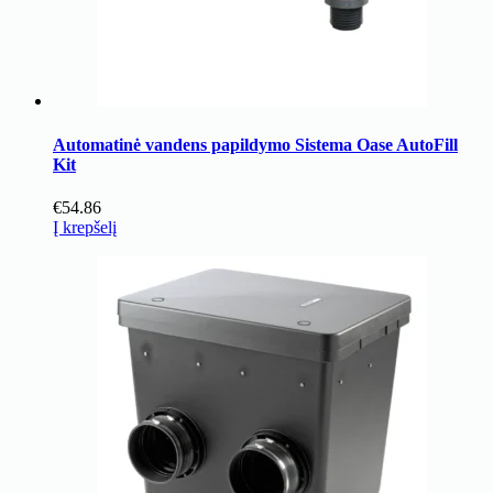
Automatinė vandens papildymo Sistema Oase AutoFill
Kit
€
54.86
Į krepšelį