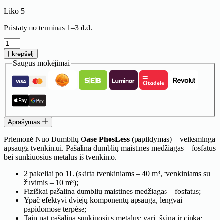
Liko 5
Pristatymo terminas 1–3 d.d.
produkto
kiekis:
Į krepšelį
Priemonė
Saugūs mokėjimai
nuo
dumblių
Oase
PhosLess
(papildymas)
Aprašymas
Priemonė Nuo Dumblių
Oase PhosLess
(papildymas) – veiksminga
apsauga tvenkiniui. Pašalina dumblių maistines medžiagas – fosfatus
bei sunkiuosius metalus iš tvenkinio.
2 pakeliai po 1L (skirta tvenkiniams – 40 m³, tvenkiniams su
žuvimis – 10 m³);
Fiziškai pašalina dumblių maistines medžiagas – fosfatus;
Ypač efektyvi dviejų komponentų apsauga, lengvai
papidomose terpėse;
Taip pat pašalina sunkiuosius metalus: varį, šviną ir cinką;