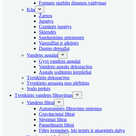
Fontanų siurblių išmanus valdymas
Kita
Žarnos
Jungtys
Guminės jungtys
Sklendės
Sandarinimo priemonės
Vamzdžiai ir alkūnės
Dugno drenažai
Vandens augalai
Gyvi vandens augalai
Vandens augalų dekoracijos
Augalų sodinimo krepšeliai
Tvenkinio dekoracijos
Tvenkinio apsauga nuo plėšrūnų
Sodo prekės
Tvenkinio vandens filtravimas
Vandens filtrai
Autonominės filtravimo sistemos
Gravitaciniai filtrai
Slėginiai filtrai
Panardinami filtrai
Filtrų kempinės, bio terpės ir atsarginės dalys