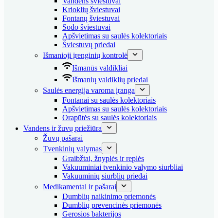
Vandens šviestuvai
Krioklių šviestuvai
Fontanų šviestuvai
Sodo šviestuvai
Apšvietimas su saulės kolektoriais
Šviestuvų priedai
Išmanioji įrenginių kontrolė
Išmanūs valdikliai
Išmanių valdiklių priedai
Saulės energija varoma įranga
Fontanai su saulės kolektoriais
Apšvietimas su saulės kolektoriais
Orapūtės su saulės kolektoriais
Vandens ir žuvų priežiūra
Žuvų pašarai
Tvenkinių valymas
Graibžtai, žnyplės ir replės
Vakuuminiai tvenkinio valymo siurbliai
Vakuuminių siurblių priedai
Medikamentai ir pašarai
Dumblių naikinimo priemonės
Dumblių prevencinės priemonės
Gerosios bakterijos