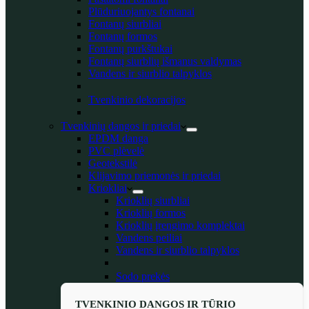
Plūduriuojantys fontanai
Fontanų siurbliai
Fontanų formos
Fontanų purkštukai
Fontanų siurblių išmanus valdymas
Vandens ir siurblio talpyklos
Tvenkinio dekoracijos
Tvenkinių dangos ir priedai
EPDM danga
PVC plėvelė
Geotekstilė
Klijavimo priemonės ir priedai
Kriokliai
Krioklių siurbliai
Krioklių formos
Krioklių įrengimo komplektai
Vandens peiliai
Vandens ir siurblio talpyklos
Sodo prekės
TVENKINIO DANGOS IR TŪRIO