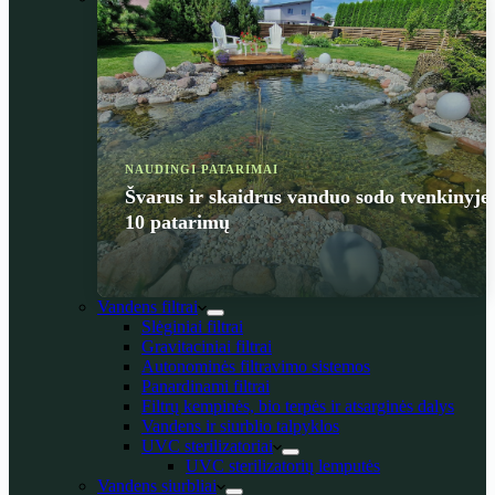
NAUDINGI PATARIMAI
Švarus ir skaidrus vanduo sodo tvenkinyje
10 patarimų
Vandens filtrai
Slėginiai filtrai
Gravitaciniai filtrai
Autonominės filtravimo sistemos
Panardinami filtrai
Filtrų kempinės, bio terpės ir atsarginės dalys
Vandens ir siurblio talpyklos
UVC sterilizatoriai
UVC sterilizatorių lemputės
Vandens siurbliai