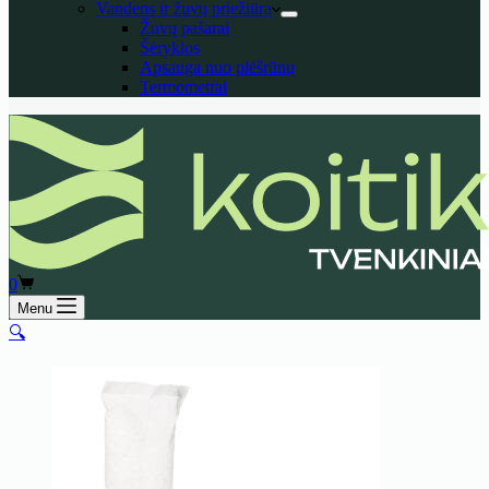
Vandens ir žuvų priežiūra
Žuvų pašarai
Šėryklos
Apsauga nuo plėšrūnų
Termometrai
Shopping
0
cart
Menu
🔍