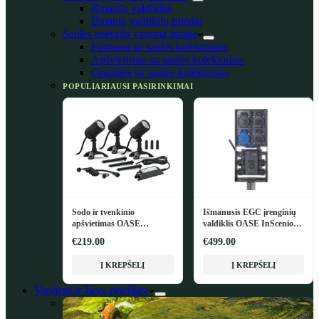
Išmanūs valdikliai
Išmanių valdiklių priedai
Saulės energija varoma įranga
Fontanai su saulės kolektoriais
Apšvietimas su saulės kolektoriais
Orapūtės su saulės kolektoriais
POPULIARIAUSI PASIRINKIMAI
Sodo ir tvenkinio
Išmanusis EGC įrenginių
apšvietimas OASE
valdiklis OASE InScenio
LunAqua Connect M Set 3
FM-Master EGC
€219.00
€499.00
Į KREPŠELĮ
Į KREPŠELĮ
Vandens ir žuvų priežiūra