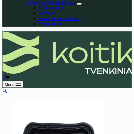
Vandens ir žuvų priežiūra
Žuvų pašarai
Šėryklos
Apsauga nuo plėšrūnų
Termometrai
Shopping
0
cart
Menu
🔍