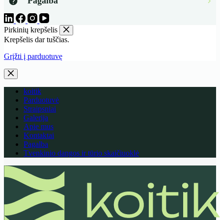
Pagalba
Pirkinių krepšelis
Krepšelis dar tuščias.
Grįžti į parduotuvę
koitik
Parduotuvė
Straipsniai
Galerija
Apie mus
Kontaktai
Pagalba
Tvenkinio dangos ir tūrio skaičiuoklė