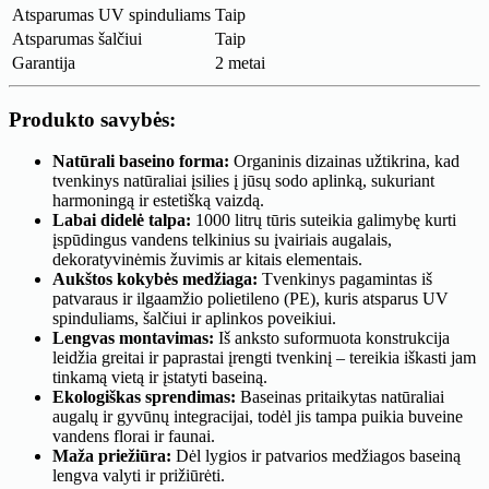
Atsparumas UV spinduliams
Taip
Atsparumas šalčiui
Taip
Garantija
2 metai
Produkto savybės:
Natūrali baseino forma:
Organinis dizainas užtikrina, kad
tvenkinys natūraliai įsilies į jūsų sodo aplinką, sukuriant
harmoningą ir estetišką vaizdą.
Labai didelė talpa:
1000 litrų tūris suteikia galimybę kurti
įspūdingus vandens telkinius su įvairiais augalais,
dekoratyvinėmis žuvimis ar kitais elementais.
Aukštos kokybės medžiaga:
Tvenkinys pagamintas iš
patvaraus ir ilgaamžio polietileno (PE), kuris atsparus UV
spinduliams, šalčiui ir aplinkos poveikiui.
Lengvas montavimas:
Iš anksto suformuota konstrukcija
leidžia greitai ir paprastai įrengti tvenkinį – tereikia iškasti jam
tinkamą vietą ir įstatyti baseiną.
Ekologiškas sprendimas:
Baseinas pritaikytas natūraliai
augalų ir gyvūnų integracijai, todėl jis tampa puikia buveine
vandens florai ir faunai.
Maža priežiūra:
Dėl lygios ir patvarios medžiagos baseiną
lengva valyti ir prižiūrėti.