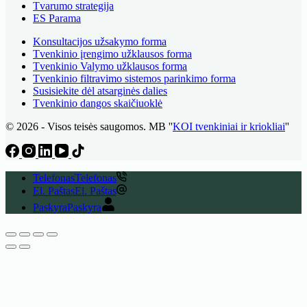
Tvarumo strategija
ES Parama
Konsultacijos užsakymo forma
Tvenkinio įrengimo užklausos forma
Tvenkinio Valymo užklausos forma
Tvenkinio filtravimo sistemos parinkimo forma
Susisiekite dėl atsarginės dalies
Tvenkinio dangos skaičiuoklė
© 2026 - Visos teisės saugomos. MB ''
KOI tvenkiniai ir kriokliai
''
Telefonas
Telefonas
El. Paštas
El. Paštas
Paskyra
Paskyra