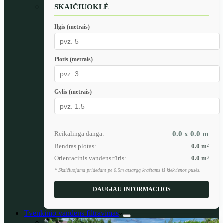
SKAIČIUOKLĖ
Ilgis (metrais)
Plotis (metrais)
Gylis (metrais)
Reikalinga danga:
0.0 x 0.0
m
Bendras plotas:
0.0
m²
Orientacinis vandens tūris:
0.0
m³
* Skaičiuojama pridedant po 0.5m atsargą kraštams iš kiekvienos pusės.
DAUGIAU INFORMACIJOS
Tvenkinio vandens filtravimas