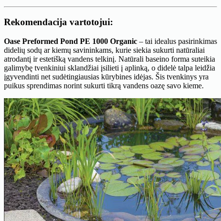
Rekomendacija vartotojui:
Oase Preformed Pond PE 1000 Organic
– tai idealus pasirinkimas
didelių sodų ar kiemų savininkams, kurie siekia sukurti natūraliai
atrodantį ir estetišką vandens telkinį. Natūrali baseino forma suteikia
galimybę tvenkiniui sklandžiai įsilieti į aplinką, o didelė talpa leidžia
įgyvendinti net sudėtingiausias kūrybines idėjas. Šis tvenkinys yra
puikus sprendimas norint sukurti tikrą vandens oazę savo kieme.