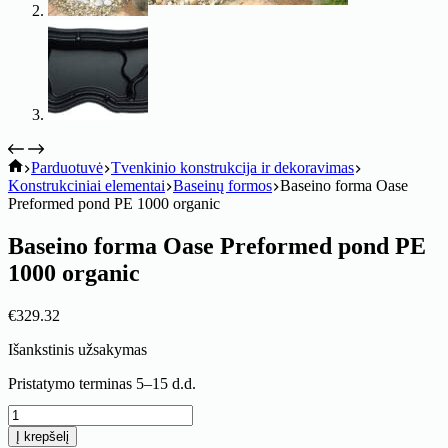
koitik
Parduotuvė
Tvenkinio konstrukcija ir dekoravimas
Konstrukciniai elementai
Baseinų formos
Baseino forma Oase
Preformed pond PE 1000 organic
Baseino forma Oase Preformed pond PE
1000 organic
€
329.32
Išankstinis užsakymas
Pristatymo terminas 5–15 d.d.
produkto
kiekis:
Į krepšelį