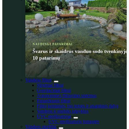
NAUDINGI PATARIMAI
Švarus ir skaidrus vanduo sodo tvenkinyje
10 patarimų
Vandens filtrai
Slėginiai filtrai
Gravitaciniai filtrai
Autonominės filtravimo sistemos
Panardinami filtrai
Filtrų kempinės, bio terpės ir atsarginės dalys
Vandens ir siurblio talpyklos
UVC sterilizatoriai
UVC sterilizatorių lemputės
Vandens siurbliai