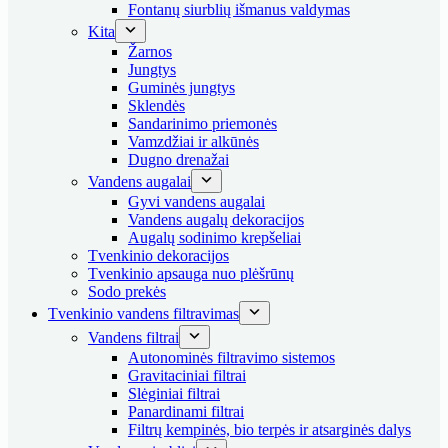
Fontanų siurblių išmanus valdymas
Kita
Žarnos
Jungtys
Guminės jungtys
Sklendės
Sandarinimo priemonės
Vamzdžiai ir alkūnės
Dugno drenažai
Vandens augalai
Gyvi vandens augalai
Vandens augalų dekoracijos
Augalų sodinimo krepšeliai
Tvenkinio dekoracijos
Tvenkinio apsauga nuo plėšrūnų
Sodo prekės
Tvenkinio vandens filtravimas
Vandens filtrai
Autonominės filtravimo sistemos
Gravitaciniai filtrai
Slėginiai filtrai
Panardinami filtrai
Filtrų kempinės, bio terpės ir atsarginės dalys