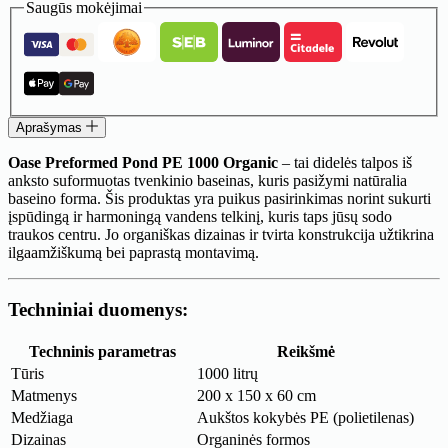
Baseino
Saugūs mokėjimai
forma
Oase
Preformed
pond
PE
1000
organic
Aprašymas
Oase Preformed Pond PE 1000 Organic
– tai didelės talpos iš
anksto suformuotas tvenkinio baseinas, kuris pasižymi natūralia
baseino forma. Šis produktas yra puikus pasirinkimas norint sukurti
įspūdingą ir harmoningą vandens telkinį, kuris taps jūsų sodo
traukos centru. Jo organiškas dizainas ir tvirta konstrukcija užtikrina
ilgaamžiškumą bei paprastą montavimą.
Techniniai duomenys:
Techninis parametras
Reikšmė
Tūris
1000 litrų
Matmenys
200 x 150 x 60 cm
Medžiaga
Aukštos kokybės PE (polietilenas)
Dizainas
Organinės formos