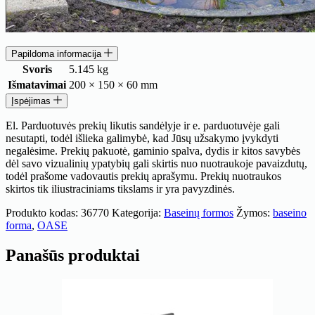
Papildoma informacija
Svoris
5.145 kg
Išmatavimai
200 × 150 × 60 mm
Įspėjimas
El. Parduotuvės prekių likutis sandėlyje ir e. parduotuvėje gali
nesutapti, todėl išlieka galimybė, kad Jūsų užsakymo įvykdyti
negalėsime. Prekių pakuotė, gaminio spalva, dydis ir kitos savybės
dėl savo vizualinių ypatybių gali skirtis nuo nuotraukoje pavaizdutų,
todėl prašome vadovautis prekių aprašymu. Prekių nuotraukos
skirtos tik iliustraciniams tikslams ir yra pavyzdinės.
Produkto kodas:
36770
Kategorija:
Baseinų formos
Žymos:
baseino
forma
,
OASE
Panašūs produktai