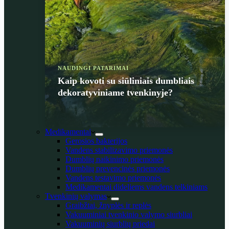
NAUDINGI PATARIMAI
Kaip kovoti su siūliniais dumbliais
dekoratyviniame tvenkinyje?
Medikamentai
Gerosios bakterijos
Vandens stabilizavimo priemonės
Dumblių naikinimo priemonės
Dumblių prevencinės priemonės
Vandens testavimo priemonės
Medikamentai dideliems vandens telkiniams
Tvenkinių valymas
Graibžtai, žnyplės ir replės
Vakuuminiai tvenkinio valymo siurbliai
Vakuuminių siurblių priedai