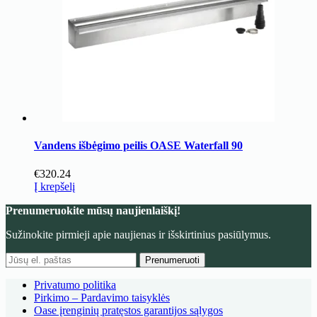
Vandens išbėgimo peilis OASE Waterfall 90
€
320.24
Į krepšelį
Prenumeruokite mūsų naujienlaiškį!
Sužinokite pirmieji apie naujienas ir išskirtinius pasiūlymus.
Prenumeruoti
Privatumo politika
Pirkimo – Pardavimo taisyklės
Oase įrenginių pratęstos garantijos sąlygos