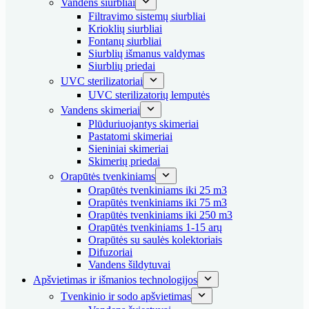
Vandens siurbliai
Filtravimo sistemų siurbliai
Krioklių siurbliai
Fontanų siurbliai
Siurblių išmanus valdymas
Siurblių priedai
UVC sterilizatoriai
UVC sterilizatorių lemputės
Vandens skimeriai
Plūduriuojantys skimeriai
Pastatomi skimeriai
Sieniniai skimeriai
Skimerių priedai
Orapūtės tvenkiniams
Orapūtės tvenkiniams iki 25 m3
Orapūtės tvenkiniams iki 75 m3
Orapūtės tvenkiniams iki 250 m3
Orapūtės tvenkiniams 1-15 arų
Orapūtės su saulės kolektoriais
Difuzoriai
Vandens šildytuvai
Apšvietimas ir išmanios technologijos
Tvenkinio ir sodo apšvietimas