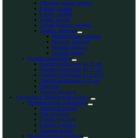
Filtravimo sistemų siurbliai
Fontanų siurbliai
Krioklių siurbliai
Siurblių priedai
Siurblių išmanus valdymas
Vandens skimeriai
Plūduriuojantys skimeriai
Pastatomi skimeriai
Sieniniai skimeriai
Skimerių priedai
Orapūtės tvenkiniams
Orapūtės tvenkiniams iki 25 m3
Orapūtės tvenkiniams iki 75 m3
Orapūtės tvenkiniams iki 250 m3
Orapūtės tvenkiniams 1-15 arų
Difuzoriai
Vandens šildytuvai
Apšvietimas ir išmanios technologijos
Tvenkinio ir sodo apšvietimas
Vandens šviestuvai
Sodo šviestuvai
Fontanų šviestuvai
Krioklių šviestuvai
Šviestuvų priedai
Išmanioji įrenginių kontrolė