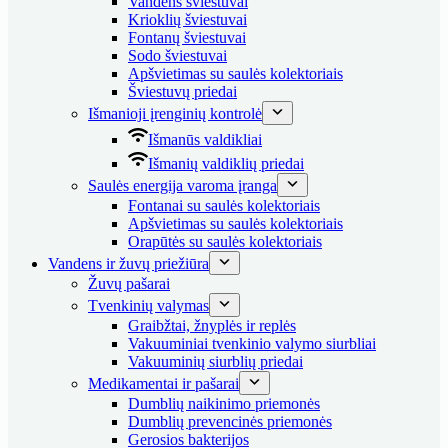
Vandens šviestuvai
Krioklių šviestuvai
Fontanų šviestuvai
Sodo šviestuvai
Apšvietimas su saulės kolektoriais
Šviestuvų priedai
Išmanioji įrenginių kontrolė
Išmanūs valdikliai
Išmanių valdiklių priedai
Saulės energija varoma įranga
Fontanai su saulės kolektoriais
Apšvietimas su saulės kolektoriais
Orapūtės su saulės kolektoriais
Vandens ir žuvų priežiūra
Žuvų pašarai
Tvenkinių valymas
Graibžtai, žnyplės ir replės
Vakuuminiai tvenkinio valymo siurbliai
Vakuuminių siurblių priedai
Medikamentai ir pašarai
Dumblių naikinimo priemonės
Dumblių prevencinės priemonės
Gerosios bakterijos