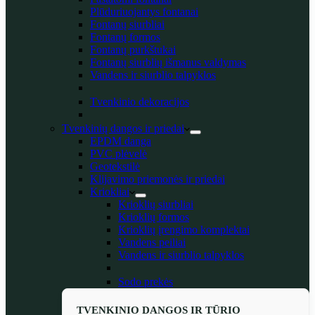
Plūduriuojantys fontanai
Fontanų siurbliai
Fontanų formos
Fontanų purkštukai
Fontanų siurblių išmanus valdymas
Vandens ir siurblio talpyklos
Tvenkinio dekoracijos
Tvenkinių dangos ir priedai
EPDM danga
PVC plėvelė
Geotekstilė
Klijavimo priemonės ir priedai
Kriokliai
Krioklių siurbliai
Krioklių formos
Krioklių įrengimo komplektai
Vandens peiliai
Vandens ir siurblio talpyklos
Sodo prekės
TVENKINIO DANGOS IR TŪRIO