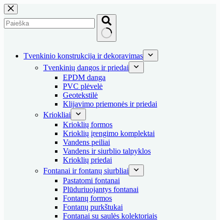
Skip
to
content
No
results
Tvenkinio konstrukcija ir dekoravimas
Tvenkinių dangos ir priedai
EPDM danga
PVC plėvelė
Geotekstilė
Klijavimo priemonės ir priedai
Kriokliai
Krioklių formos
Krioklių įrengimo komplektai
Vandens peiliai
Vandens ir siurblio talpyklos
Krioklių priedai
Fontanai ir fontanų siurbliai
Pastatomi fontanai
Plūduriuojantys fontanai
Fontanų formos
Fontanų purkštukai
Fontanai su saulės kolektoriais