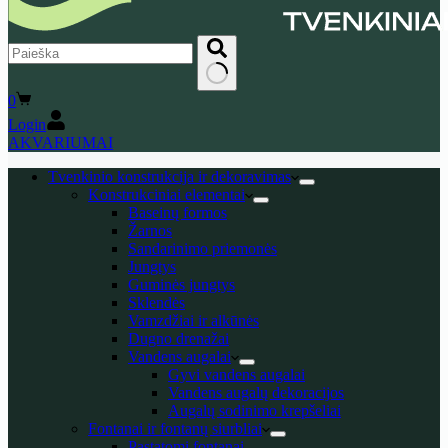
No
Shopping
0
results
cart
Login
AKVARIUMAI
Tvenkinio konstrukcija ir dekoravimas
Konstrukciniai elementai
Baseinų formos
Žarnos
Sandarinimo priemonės
Jungtys
Guminės jungtys
Sklendės
Vamzdžiai ir alkūnės
Dugno drenažai
Vandens augalai
Gyvi vandens augalai
Vandens augalų dekoracijos
Augalų sodinimo krepšeliai
Fontanai ir fontanų siurbliai
Pastatomi fontanai