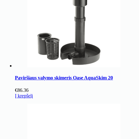
Paviršiaus valymo skimeris Oase AquaSkim 20
€
86.36
Į krepšelį