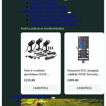
Išmanūs valdikliai
Išmanių valdiklių priedai
Saulės energija varoma įranga
Fontanai su saulės kolektoriais
Apšvietimas su saulės kolektoriais
Orapūtės su saulės kolektoriais
POPULIARIAUSI PASIRINKIMAI
Sodo ir tvenkinio
Išmanusis EGC įrenginių
apšvietimas OASE
valdiklis OASE InScenio
LunAqua Connect M Set 3
FM-Master EGC
€219.00
€499.00
Į KREPŠELĮ
Į KREPŠELĮ
Vandens ir žuvų priežiūra