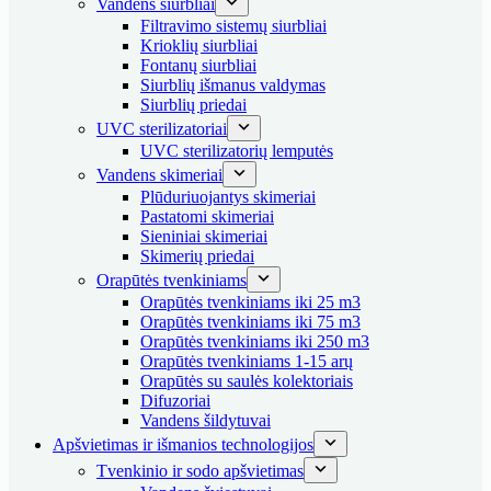
Vandens siurbliai
Filtravimo sistemų siurbliai
Krioklių siurbliai
Fontanų siurbliai
Siurblių išmanus valdymas
Siurblių priedai
UVC sterilizatoriai
UVC sterilizatorių lemputės
Vandens skimeriai
Plūduriuojantys skimeriai
Pastatomi skimeriai
Sieniniai skimeriai
Skimerių priedai
Orapūtės tvenkiniams
Orapūtės tvenkiniams iki 25 m3
Orapūtės tvenkiniams iki 75 m3
Orapūtės tvenkiniams iki 250 m3
Orapūtės tvenkiniams 1-15 arų
Orapūtės su saulės kolektoriais
Difuzoriai
Vandens šildytuvai
Apšvietimas ir išmanios technologijos
Tvenkinio ir sodo apšvietimas