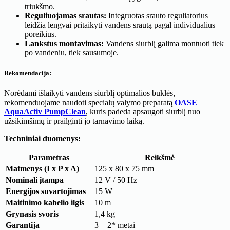
triukšmo.
Reguliuojamas srautas:
Integruotas srauto reguliatorius
leidžia lengvai pritaikyti vandens srautą pagal individualius
poreikius.
Lankstus montavimas:
Vandens siurblį galima montuoti tiek
po vandeniu, tiek sausumoje.
Rekomendacija
:
Norėdami išlaikyti vandens siurblį optimalios būklės,
rekomenduojame naudoti specialų valymo preparatą
OASE
AquaActiv PumpClean
, kuris padeda apsaugoti siurblį nuo
užsikimšimų ir prailginti jo tarnavimo laiką.
Techniniai duomenys:
Parametras
Reikšmė
Matmenys (I x P x A)
125 x 80 x 75 mm
Nominali įtampa
12 V / 50 Hz
Energijos suvartojimas
15 W
Maitinimo kabelio ilgis
10 m
Grynasis svoris
1,4 kg
Garantija
3 + 2* metai