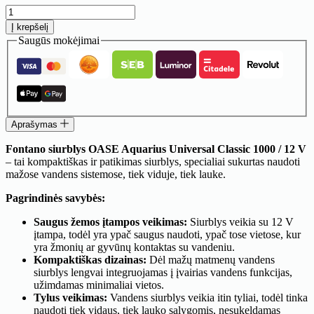
produkto
kiekis:
Į krepšelį
Fontano
Saugūs mokėjimai
siurblys
OASE
Aquarius
Universal
Classic
1000
/
Aprašymas
12
V
Fontano siurblys OASE Aquarius Universal Classic 1000 / 12 V
– tai kompaktiškas ir patikimas siurblys, specialiai sukurtas naudoti
mažose vandens sistemose, tiek viduje, tiek lauke.
Pagrindinės savybės:
Saugus žemos įtampos veikimas:
Siurblys veikia su 12 V
įtampa, todėl yra ypač saugus naudoti, ypač tose vietose, kur
yra žmonių ar gyvūnų kontaktas su vandeniu.
Kompaktiškas dizainas:
Dėl mažų matmenų vandens
siurblys lengvai integruojamas į įvairias vandens funkcijas,
užimdamas minimaliai vietos.
Tylus veikimas:
Vandens siurblys veikia itin tyliai, todėl tinka
naudoti tiek vidaus, tiek lauko sąlygomis, nesukeldamas