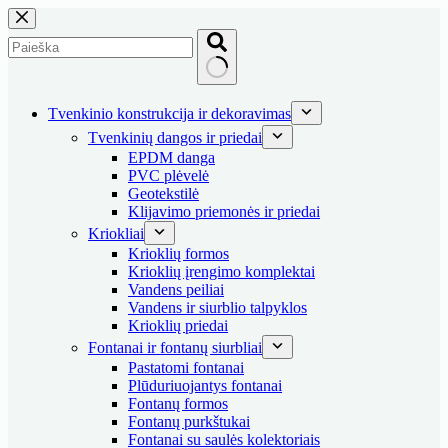
Skip
to
content
No
results
Tvenkinio konstrukcija ir dekoravimas
Tvenkinių dangos ir priedai
EPDM danga
PVC plėvelė
Geotekstilė
Klijavimo priemonės ir priedai
Kriokliai
Krioklių formos
Krioklių įrengimo komplektai
Vandens peiliai
Vandens ir siurblio talpyklos
Krioklių priedai
Fontanai ir fontanų siurbliai
Pastatomi fontanai
Plūduriuojantys fontanai
Fontanų formos
Fontanų purkštukai
Fontanai su saulės kolektoriais