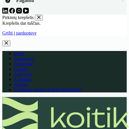
Pagalba
Pirkinių krepšelis
Krepšelis dar tuščias.
Grįžti į parduotuvę
koitik
Parduotuvė
Straipsniai
Galerija
Apie mus
Kontaktai
Pagalba
Tvenkinio dangos ir tūrio skaičiuoklė