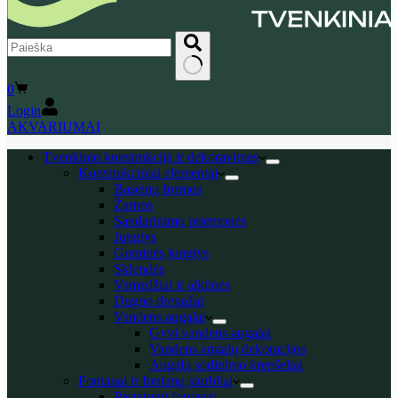
No
Shopping
0
results
cart
Login
AKVARIUMAI
Tvenkinio konstrukcija ir dekoravimas
Konstrukciniai elementai
Baseinų formos
Žarnos
Sandarinimo priemonės
Jungtys
Guminės jungtys
Sklendės
Vamzdžiai ir alkūnės
Dugno drenažai
Vandens augalai
Gyvi vandens augalai
Vandens augalų dekoracijos
Augalų sodinimo krepšeliai
Fontanai ir fontanų siurbliai
Pastatomi fontanai