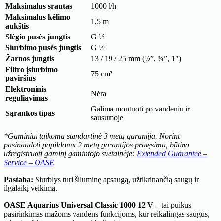
Maksimalus srautas
1000 l/h
Maksimalus kėlimo
1,5 m
aukštis
Slėgio pusės jungtis
G ½
Siurbimo pusės jungtis
G ½
Žarnos jungtis
13 / 19 / 25 mm (½”, ¾”, 1″)
Filtro įsiurbimo
75 cm²
paviršius
Elektroninis
Nėra
reguliavimas
Galima montuoti po vandeniu ir
Sąrankos tipas
sausumoje
*Gaminiui taikoma standartinė 3 metų garantija. Norint
pasinaudoti papildomu 2 metų garantijos pratęsimu, būtina
užregistruoti gaminį gamintojo svetainėje:
Extended Guarantee –
Service – OASE
Pastaba:
Siurblys turi šiluminę apsaugą, užtikrinančią saugų ir
ilgalaikį veikimą.
OASE Aquarius Universal Classic 1000 12 V
– tai puikus
pasirinkimas mažoms vandens funkcijoms, kur reikalingas saugus,