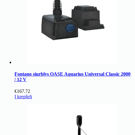
Fontano siurblys OASE Aquarius Universal Classic 2000
/ 12 V
€
167.72
Į krepšelį