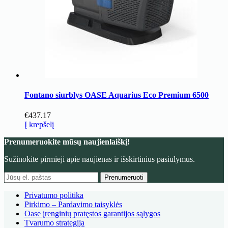
Fontano siurblys OASE Aquarius Eco Premium 6500
€
437.17
Į krepšelį
Prenumeruokite mūsų naujienlaiškį!
Sužinokite pirmieji apie naujienas ir išskirtinius pasiūlymus.
Prenumeruoti
Privatumo politika
Pirkimo – Pardavimo taisyklės
Oase įrenginių pratęstos garantijos sąlygos
Tvarumo strategija