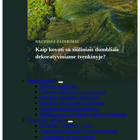
NAUDINGI PATARIMAI
Kaip kovoti su siūliniais dumbliais
dekoratyviniame tvenkinyje?
Medikamentai
Gerosios bakterijos
Vandens stabilizavimo priemonės
Dumblių naikinimo priemonės
Dumblių prevencinės priemonės
Vandens testavimo priemonės
Medikamentai dideliems vandens telkiniams
Tvenkinių valymas
Graibžtai, žnyplės ir replės
Vakuuminiai tvenkinio valymo siurbliai
Vakuuminių siurblių priedai