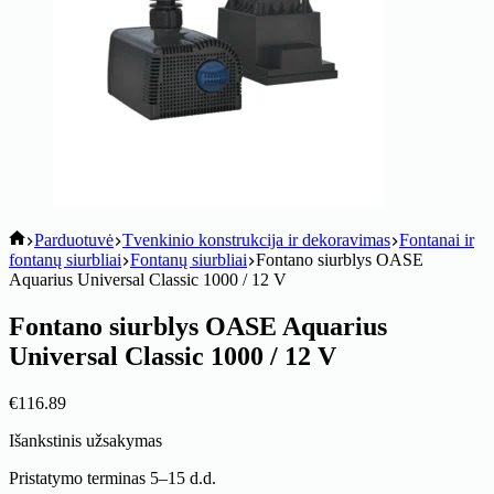
koitik
Parduotuvė
Tvenkinio konstrukcija ir dekoravimas
Fontanai ir
fontanų siurbliai
Fontanų siurbliai
Fontano siurblys OASE
Aquarius Universal Classic 1000 / 12 V
Fontano siurblys OASE Aquarius
Universal Classic 1000 / 12 V
€
116.89
Išankstinis užsakymas
Pristatymo terminas 5–15 d.d.