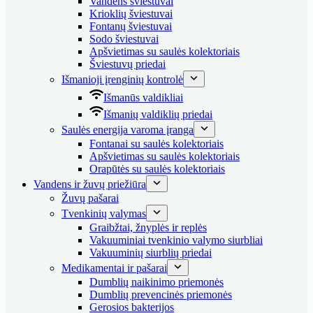
Vandens šviestuvai
Krioklių šviestuvai
Fontanų šviestuvai
Sodo šviestuvai
Apšvietimas su saulės kolektoriais
Šviestuvų priedai
Išmanioji įrenginių kontrolė
Išmanūs valdikliai
Išmanių valdiklių priedai
Saulės energija varoma įranga
Fontanai su saulės kolektoriais
Apšvietimas su saulės kolektoriais
Orapūtės su saulės kolektoriais
Vandens ir žuvų priežiūra
Žuvų pašarai
Tvenkinių valymas
Graibžtai, žnyplės ir replės
Vakuuminiai tvenkinio valymo siurbliai
Vakuuminių siurblių priedai
Medikamentai ir pašarai
Dumblių naikinimo priemonės
Dumblių prevencinės priemonės
Gerosios bakterijos