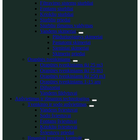
Filtravimo sistemų siurbliai
Fontanų siurbliai
Krioklių siurbliai
Siurblių priedai
Siurblių išmanus valdymas
Vandens skimeriai
Plūduriuojantys skimeriai
Pastatomi skimeriai
Sieniniai skimeriai
Skimerių priedai
Orapūtės tvenkiniams
Orapūtės tvenkiniams iki 25 m3
Orapūtės tvenkiniams iki 75 m3
Orapūtės tvenkiniams iki 250 m3
Orapūtės tvenkiniams 1-15 arų
Difuzoriai
Vandens šildytuvai
Apšvietimas ir išmanios technologijos
Tvenkinio ir sodo apšvietimas
Vandens šviestuvai
Sodo šviestuvai
Fontanų šviestuvai
Krioklių šviestuvai
Šviestuvų priedai
Išmanioji įrenginių kontrolė