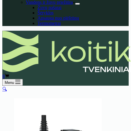
Vandens ir žuvų priežiūra
Žuvų pašarai
Šėryklos
Apsauga nuo plėšrūnų
Termometrai
Shopping
0
cart
Menu
🔍