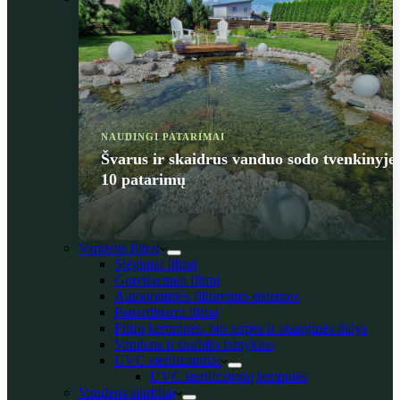
NAUDINGI PATARIMAI
Švarus ir skaidrus vanduo sodo tvenkinyje
10 patarimų
Vandens filtrai
Slėginiai filtrai
Gravitaciniai filtrai
Autonominės filtravimo sistemos
Panardinami filtrai
Filtrų kempinės, bio terpės ir atsarginės dalys
Vandens ir siurblio talpyklos
UVC sterilizatoriai
UVC sterilizatorių lemputės
Vandens siurbliai