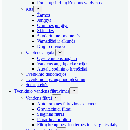
Fontanų siurblių išmanus valdymas
Kita
Žarnos
Jungtys
Guminės jungtys
Sklendės
Sandarinimo priemonės
Vamzdžiai ir alkūnės
Dugno drenažai
Vandens augalai
Gyvi vandens augalai
Vandens augalų dekoracijos
Augalų sodinimo krepšeliai
Tvenkinio dekoracijos
Tvenkinio apsauga nuo plėšrūnų
Sodo prekės
Tvenkinio vandens filtravimas
Vandens filtrai
Autonominės filtravimo sistemos
Gravitaciniai filtrai
Slėginiai filtrai
Panardinami filtrai
Filtrų kempinės, bio terpės ir atsarginės dalys