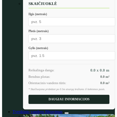
SKAIČIUOKLĖ
Ilgis (metrais)
Plotis (metrais)
Gylis (metrais)
Reikalinga danga:
0.0 x 0.0
m
Bendras plotas:
0.0
m²
Orientacinis vandens tūris:
0.0
m³
* Skaičiuojama pridedant po 0.5m atsargą kraštams iš kiekvienos pusės.
DAUGIAU INFORMACIJOS
Tvenkinio vandens filtravimas