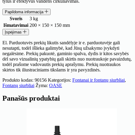
tylus ir efektyvus vandens cirkuliavimas.
Papildoma informacija
Svoris
3 kg
Išmatavimai
200 × 150 × 150 mm
Įspėjimas
El. Parduotuvės prekių likutis sandėlyje ir e. parduotuvėje gali
nesutapti, todėl išlieka galimybė, kad Jūsų užsakymo įvykdyti
negalėsime. Prekių pakuotė, gaminio spalva, dydis ir kitos savybės
dėl savo vizualinių ypatybių gali skirtis nuo nuotraukoje pavaizdutų,
todėl prašome vadovautis prekių aprašymu. Prekių nuotraukos
skirtos tik iliustraciniams tikslams ir yra pavyzdinės.
Produkto kodas:
90156
Kategorijos:
Fontanai ir fontanų siurbliai
,
Fontanų siurbliai
Žyma:
OASE
Panašūs produktai