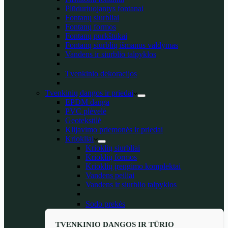
Plūduriuojantys fontanai
Fontanų siurbliai
Fontanų formos
Fontanų purkštukai
Fontanų siurblių išmanus valdymas
Vandens ir siurblio talpyklos
Tvenkinio dekoracijos
Tvenkinių dangos ir priedai
EPDM danga
PVC plėvelė
Geotekstilė
Klijavimo priemonės ir priedai
Kriokliai
Krioklių siurbliai
Krioklių formos
Krioklių įrengimo komplektai
Vandens peiliai
Vandens ir siurblio talpyklos
Sodo prekės
TVENKINIO DANGOS IR TŪRIO