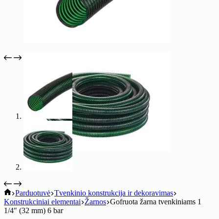
koitik
Parduotuvė
Tvenkinio konstrukcija ir dekoravimas
Konstrukciniai elementai
Žarnos
Gofruota žarna tvenkiniams 1
1/4″ (32 mm) 6 bar