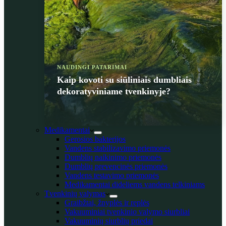
NAUDINGI PATARIMAI
Kaip kovoti su siūliniais dumbliais
dekoratyviniame tvenkinyje?
Medikamentai
Gerosios bakterijos
Vandens stabilizavimo priemonės
Dumblių naikinimo priemonės
Dumblių prevencinės priemonės
Vandens testavimo priemonės
Medikamentai dideliems vandens telkiniams
Tvenkinių valymas
Graibžtai, žnyplės ir replės
Vakuuminiai tvenkinio valymo siurbliai
Vakuuminių siurblių priedai