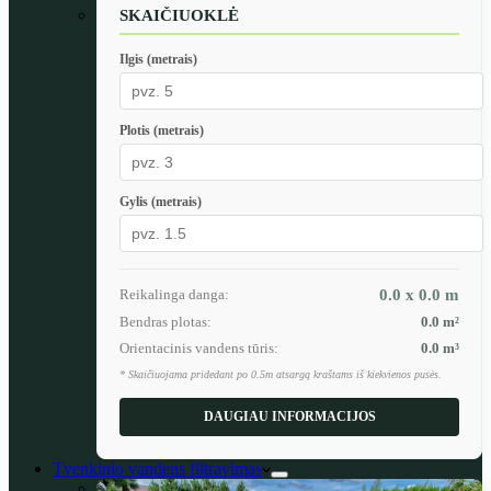
SKAIČIUOKLĖ
Ilgis (metrais)
Plotis (metrais)
Gylis (metrais)
Reikalinga danga:
0.0 x 0.0
m
Bendras plotas:
0.0
m²
Orientacinis vandens tūris:
0.0
m³
* Skaičiuojama pridedant po 0.5m atsargą kraštams iš kiekvienos pusės.
DAUGIAU INFORMACIJOS
Tvenkinio vandens filtravimas