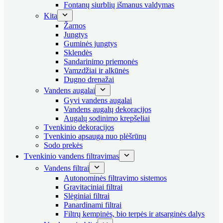
Fontanų siurblių išmanus valdymas
Kita
Žarnos
Jungtys
Guminės jungtys
Sklendės
Sandarinimo priemonės
Vamzdžiai ir alkūnės
Dugno drenažai
Vandens augalai
Gyvi vandens augalai
Vandens augalų dekoracijos
Augalų sodinimo krepšeliai
Tvenkinio dekoracijos
Tvenkinio apsauga nuo plėšrūnų
Sodo prekės
Tvenkinio vandens filtravimas
Vandens filtrai
Autonominės filtravimo sistemos
Gravitaciniai filtrai
Slėginiai filtrai
Panardinami filtrai
Filtrų kempinės, bio terpės ir atsarginės dalys