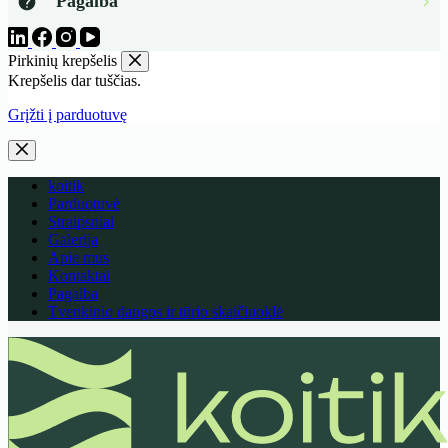
Pagalba
Pirkinių krepšelis
Krepšelis dar tuščias.
Grįžti į parduotuvę
koitik
Parduotuvė
Straipsniai
Galerija
Apie mus
Kontaktai
Pagalba
Tvenkinio dangos ir tūrio skaičiuoklė