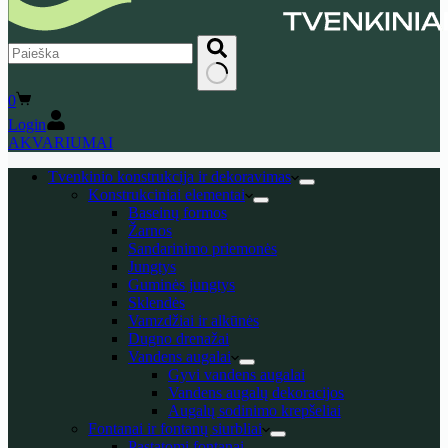
No
Shopping
0
results
cart
Login
AKVARIUMAI
Tvenkinio konstrukcija ir dekoravimas
Konstrukciniai elementai
Baseinų formos
Žarnos
Sandarinimo priemonės
Jungtys
Guminės jungtys
Sklendės
Vamzdžiai ir alkūnės
Dugno drenažai
Vandens augalai
Gyvi vandens augalai
Vandens augalų dekoracijos
Augalų sodinimo krepšeliai
Fontanai ir fontanų siurbliai
Pastatomi fontanai