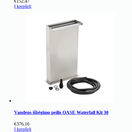
€
152.47
Į krepšelį
Vandens išbėgimo peilis OASE Waterfall Kit 30
€
376.16
Į krepšelį