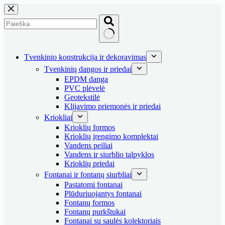
Skip
to
content
No
results
Tvenkinio konstrukcija ir dekoravimas
Tvenkinių dangos ir priedai
EPDM danga
PVC plėvelė
Geotekstilė
Klijavimo priemonės ir priedai
Kriokliai
Krioklių formos
Krioklių įrengimo komplektai
Vandens peiliai
Vandens ir siurblio talpyklos
Krioklių priedai
Fontanai ir fontanų siurbliai
Pastatomi fontanai
Plūduriuojantys fontanai
Fontanų formos
Fontanų purkštukai
Fontanai su saulės kolektoriais