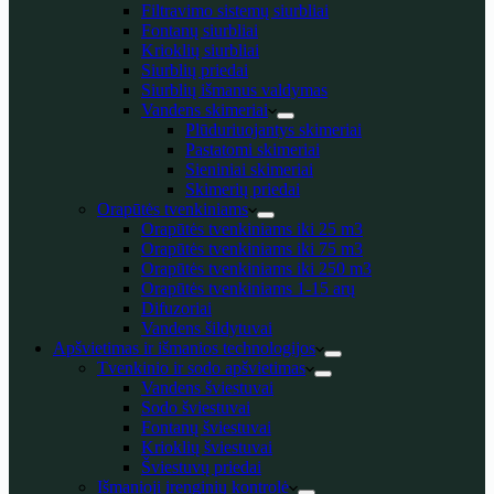
Filtravimo sistemų siurbliai
Fontanų siurbliai
Krioklių siurbliai
Siurblių priedai
Siurblių išmanus valdymas
Vandens skimeriai
Plūduriuojantys skimeriai
Pastatomi skimeriai
Sieniniai skimeriai
Skimerių priedai
Orapūtės tvenkiniams
Orapūtės tvenkiniams iki 25 m3
Orapūtės tvenkiniams iki 75 m3
Orapūtės tvenkiniams iki 250 m3
Orapūtės tvenkiniams 1-15 arų
Difuzoriai
Vandens šildytuvai
Apšvietimas ir išmanios technologijos
Tvenkinio ir sodo apšvietimas
Vandens šviestuvai
Sodo šviestuvai
Fontanų šviestuvai
Krioklių šviestuvai
Šviestuvų priedai
Išmanioji įrenginių kontrolė