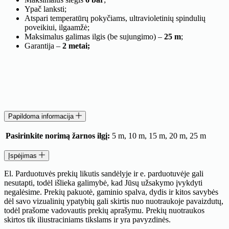
Ypač lanksti;
Atspari temperatūrų pokyčiams, ultravioletinių spindulių
poveikiui, ilgaamžė;
Maksimalus galimas ilgis (be sujungimo) –
25 m
;
Garantija –
2 metai;
Papildoma informacija
Pasirinkite norimą žarnos ilgį:
5 m, 10 m, 15 m, 20 m, 25 m
Įspėjimas
El. Parduotuvės prekių likutis sandėlyje ir e. parduotuvėje gali
nesutapti, todėl išlieka galimybė, kad Jūsų užsakymo įvykdyti
negalėsime. Prekių pakuotė, gaminio spalva, dydis ir kitos savybės
dėl savo vizualinių ypatybių gali skirtis nuo nuotraukoje pavaizdutų,
todėl prašome vadovautis prekių aprašymu. Prekių nuotraukos
skirtos tik iliustraciniams tikslams ir yra pavyzdinės.