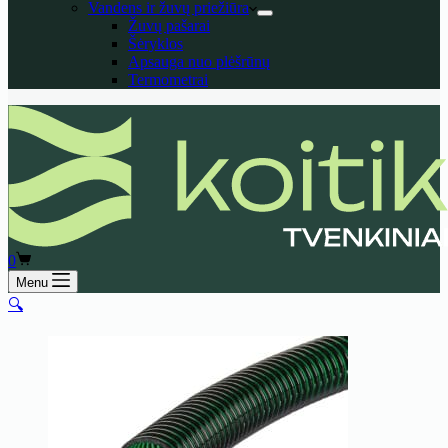
Vandens ir žuvų priežiūra
Žuvų pašarai
Šėryklos
Apsauga nuo plėšrūnų
Termometrai
Shopping
0
cart
Menu
🔍