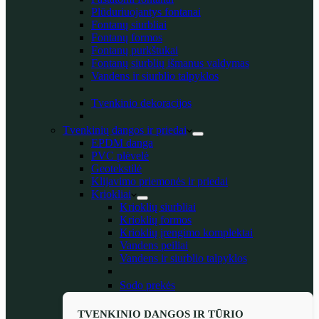
Plūduriuojantys fontanai
Fontanų siurbliai
Fontanų formos
Fontanų purkštukai
Fontanų siurblių išmanus valdymas
Vandens ir siurblio talpyklos
Tvenkinio dekoracijos
Tvenkinių dangos ir priedai
EPDM danga
PVC plėvelė
Geotekstilė
Klijavimo priemonės ir priedai
Kriokliai
Krioklių siurbliai
Krioklių formos
Krioklių įrengimo komplektai
Vandens peiliai
Vandens ir siurblio talpyklos
Sodo prekės
TVENKINIO DANGOS IR TŪRIO