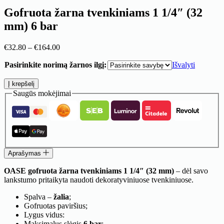
Gofruota žarna tvenkiniams 1 1/4″ (32
mm) 6 bar
Price
€
32.80
–
€
164.00
range:
Pasirinkite norimą žarnos ilgį:
€32.80
Išvalyti
through
produkto
€164.00
Į krepšelį
kiekis:
Saugūs mokėjimai
Gofruota
žarna
tvenkiniams
1
1/4"
(32
Aprašymas
mm)
6
OASE gofruota žarna tvenkiniams 1 1/4″ (32 mm)
– dėl savo
bar
lankstumo pritaikyta naudoti dekoratyviniuose tvenkiniuose.
Spalva –
žalia
;
Gofruotas paviršius;
Lygus vidus:
Maksimalus slėgis
6 bar
;