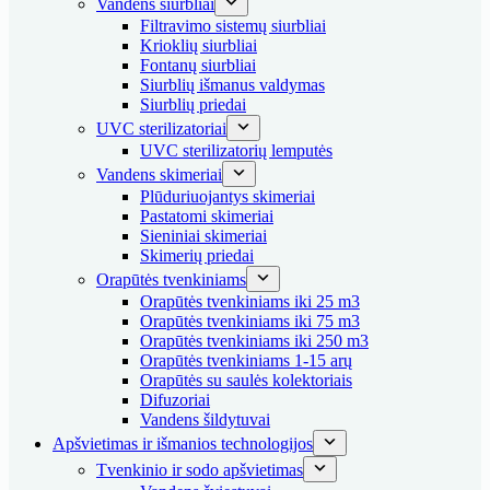
Vandens siurbliai
Filtravimo sistemų siurbliai
Krioklių siurbliai
Fontanų siurbliai
Siurblių išmanus valdymas
Siurblių priedai
UVC sterilizatoriai
UVC sterilizatorių lemputės
Vandens skimeriai
Plūduriuojantys skimeriai
Pastatomi skimeriai
Sieniniai skimeriai
Skimerių priedai
Orapūtės tvenkiniams
Orapūtės tvenkiniams iki 25 m3
Orapūtės tvenkiniams iki 75 m3
Orapūtės tvenkiniams iki 250 m3
Orapūtės tvenkiniams 1-15 arų
Orapūtės su saulės kolektoriais
Difuzoriai
Vandens šildytuvai
Apšvietimas ir išmanios technologijos
Tvenkinio ir sodo apšvietimas