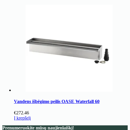
Vandens išbėgimo peilis OASE Waterfall 60
€
272.46
Į krepšelį
Prenumeruokite mūsų naujienlaiškį!