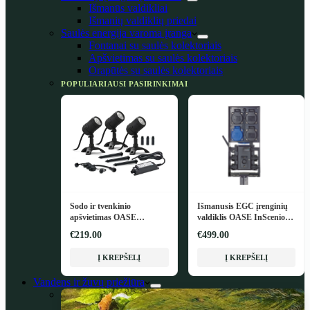
Išmanūs valdikliai
Išmanių valdiklių priedai
Saulės energija varoma įranga
Fontanai su saulės kolektoriais
Apšvietimas su saulės kolektoriais
Orapūtės su saulės kolektoriais
POPULIARIAUSI PASIRINKIMAI
Sodo ir tvenkinio
Išmanusis EGC įrenginių
apšvietimas OASE
valdiklis OASE InScenio
LunAqua Connect M Set 3
FM-Master EGC
€219.00
€499.00
Į KREPŠELĮ
Į KREPŠELĮ
Vandens ir žuvų priežiūra