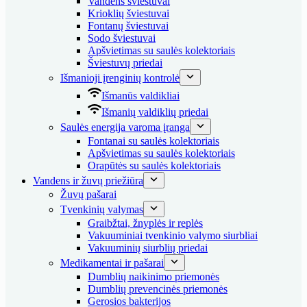
Vandens šviestuvai
Krioklių šviestuvai
Fontanų šviestuvai
Sodo šviestuvai
Apšvietimas su saulės kolektoriais
Šviestuvų priedai
Išmanioji įrenginių kontrolė
Išmanūs valdikliai
Išmanių valdiklių priedai
Saulės energija varoma įranga
Fontanai su saulės kolektoriais
Apšvietimas su saulės kolektoriais
Orapūtės su saulės kolektoriais
Vandens ir žuvų priežiūra
Žuvų pašarai
Tvenkinių valymas
Graibžtai, žnyplės ir replės
Vakuuminiai tvenkinio valymo siurbliai
Vakuuminių siurblių priedai
Medikamentai ir pašarai
Dumblių naikinimo priemonės
Dumblių prevencinės priemonės
Gerosios bakterijos