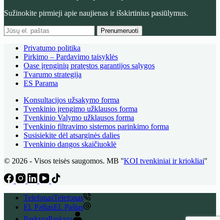
Sužinokite pirmieji apie naujienas ir išskirtinius pasiūlymus.
Prenumeruoti
Privatumo politika
Pirkimo – Pardavimo taisyklės
Oase įrenginių pratęstos garantijos sąlygos
Tvarumo strategija
ES Parama
Konsultacijos užsakymo forma
Tvenkinio įrengimo užklausos forma
Tvenkinio Valymo užklausos forma
Tvenkinio filtravimo sistemos parinkimo forma
Susisiekite dėl atsarginės dalies
Tvenkinio dangos skaičiuoklė
© 2026 - Visos teisės saugomos. MB ''
KOI tvenkiniai ir kriokliai
''
Telefonas
Telefonas
El. Paštas
El. Paštas
Paskyra
Paskyra