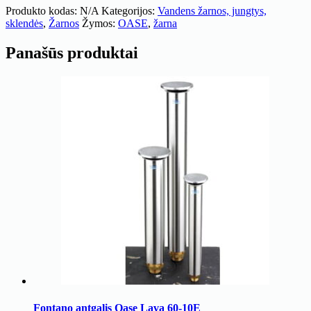
Produkto kodas:
N/A
Kategorijos:
Vandens žarnos, jungtys,
sklendės
,
Žarnos
Žymos:
OASE
,
žarna
Panašūs produktai
Fontano antgalis Oase Lava 60-10E