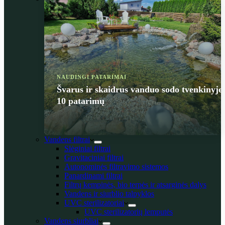
NAUDINGI PATARIMAI
Švarus ir skaidrus vanduo sodo tvenkinyje
10 patarimų
Vandens filtrai
Slėginiai filtrai
Gravitaciniai filtrai
Autonominės filtravimo sistemos
Panardinami filtrai
Filtrų kempinės, bio terpės ir atsarginės dalys
Vandens ir siurblio talpyklos
UVC sterilizatoriai
UVC sterilizatorių lemputės
Vandens siurbliai