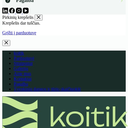
Pagalba
Pirkinių krepšelis
Krepšelis dar tuščias.
Grįžti į parduotuvę
koitik
Parduotuvė
Straipsniai
Galerija
Apie mus
Kontaktai
Pagalba
Tvenkinio dangos ir tūrio skaičiuoklė