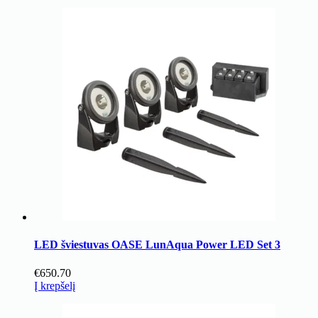
LED šviestuvas OASE LunAqua Power LED Set 3
€
650.70
Į krepšelį