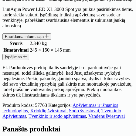
LunAqua Power LED XL 3000 Spot yra puikus pasirinkimas tiems,
kurie siekia sukurti įspūdingą ir tikslų apšvietimą savo sode ar
tvenkinyje, pabrėžiant svarbiausius elementus ir sukuriant jaukią
atmosferą.
Papildoma informacija
Svoris
2.340 kg
Išmatavimai
245 × 150 × 145 mm
Įspėjimas
El. Parduotuvės prekių likutis sandėlyje ir e. parduotuvėje gali
nesutapti, todėl išlieka galimybė, kad Jūsų užsakymo įvykdyti
negalėsime. Prekių pakuotė, gaminio spalva, dydis ir kitos savybės
dėl savo vizualinių ypatybių gali skirtis nuo nuotraukoje pavaizdutų,
todėl prašome vadovautis prekių aprašymu. Prekių nuotraukos
skirtos tik iliustraciniams tikslams ir yra pavyzdinės.
Produkto kodas:
57763
Kategorijos:
Apšvietimas ir išmanios
technologijos
,
Krioklių šviestuvai
,
Sodo šviestuvai
,
Tvenkinio
Apšvietimas
,
Tvenkinio ir sodo apšvietimas
,
Vandens šviestuvai
Panašūs produktai