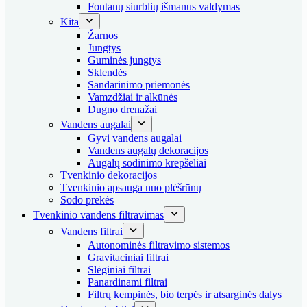
Fontanų siurblių išmanus valdymas
Kita
Žarnos
Jungtys
Guminės jungtys
Sklendės
Sandarinimo priemonės
Vamzdžiai ir alkūnės
Dugno drenažai
Vandens augalai
Gyvi vandens augalai
Vandens augalų dekoracijos
Augalų sodinimo krepšeliai
Tvenkinio dekoracijos
Tvenkinio apsauga nuo plėšrūnų
Sodo prekės
Tvenkinio vandens filtravimas
Vandens filtrai
Autonominės filtravimo sistemos
Gravitaciniai filtrai
Slėginiai filtrai
Panardinami filtrai
Filtrų kempinės, bio terpės ir atsarginės dalys