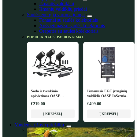
Išmanūs valdikliai
Išmanių valdiklių priedai
Saulės energija varoma įranga
Fontanai su saulės kolektoriais
Apšvietimas su saulės kolektoriais
Orapūtės su saulės kolektoriais
POPULIARIAUSI PASIRINKIMAI
Sodo ir tvenkinio
Išmanusis EGC įrenginių
apšvietimas OASE
valdiklis OASE InScenio
LunAqua Connect M Set 3
FM-Master EGC
€219.00
€499.00
Į KREPŠELĮ
Į KREPŠELĮ
Vandens ir žuvų priežiūra