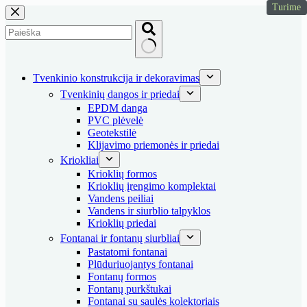
Turime
Skip
to
content
No
results
Tvenkinio konstrukcija ir dekoravimas
Tvenkinių dangos ir priedai
EPDM danga
PVC plėvelė
Geotekstilė
Klijavimo priemonės ir priedai
Kriokliai
Krioklių formos
Krioklių įrengimo komplektai
Vandens peiliai
Vandens ir siurblio talpyklos
Krioklių priedai
Fontanai ir fontanų siurbliai
Pastatomi fontanai
Plūduriuojantys fontanai
Fontanų formos
Fontanų purkštukai
Fontanai su saulės kolektoriais