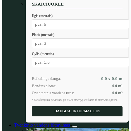
SKAIČIUOKLĖ
Ilgis (metrais)
Plotis (metrais)
Gylis (metrais)
Reikalinga danga:
0.0 x 0.0
m
Bendras plotas:
0.0
m²
Orientacinis vandens tūris:
0.0
m³
* Skaičiuojama pridedant po 0.5m atsargą kraštams iš kiekvienos pusės.
DAUGIAU INFORMACIJOS
Tvenkinio vandens filtravimas