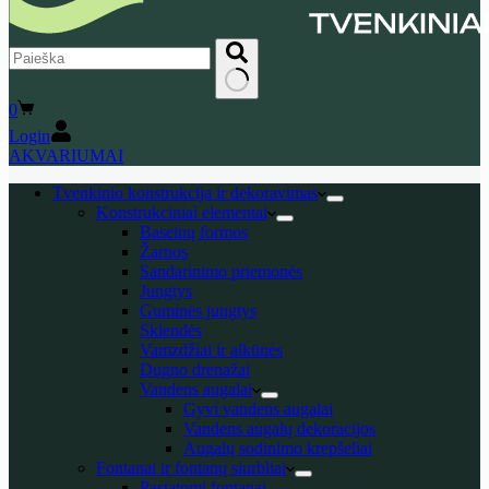
No
Shopping
0
results
cart
Login
AKVARIUMAI
Tvenkinio konstrukcija ir dekoravimas
Konstrukciniai elementai
Baseinų formos
Žarnos
Sandarinimo priemonės
Jungtys
Guminės jungtys
Sklendės
Vamzdžiai ir alkūnės
Dugno drenažai
Vandens augalai
Gyvi vandens augalai
Vandens augalų dekoracijos
Augalų sodinimo krepšeliai
Fontanai ir fontanų siurbliai
Pastatomi fontanai