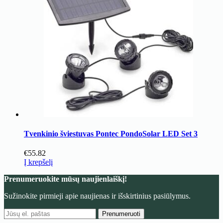
Tvenkinio šviestuvas Pontec PondoSolar LED Set 3
€
55.82
Į krepšelį
Prenumeruokite mūsų naujienlaiškį!
Sužinokite pirmieji apie naujienas ir išskirtinius pasiūlymus.
Prenumeruoti