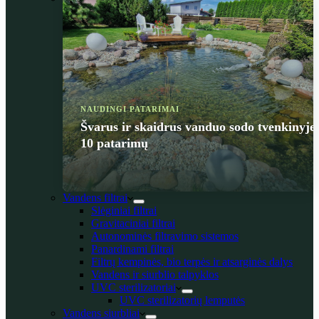
NAUDINGI PATARIMAI
Švarus ir skaidrus vanduo sodo tvenkinyje
10 patarimų
Vandens filtrai
Slėginiai filtrai
Gravitaciniai filtrai
Autonominės filtravimo sistemos
Panardinami filtrai
Filtrų kempinės, bio terpės ir atsarginės dalys
Vandens ir siurblio talpyklos
UVC sterilizatoriai
UVC sterilizatorių lemputės
Vandens siurbliai