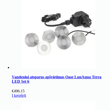
Vandeniui atsparus apšvietimas Oase LunAqua Terra
LED Set 6
€
496.15
Į krepšelį