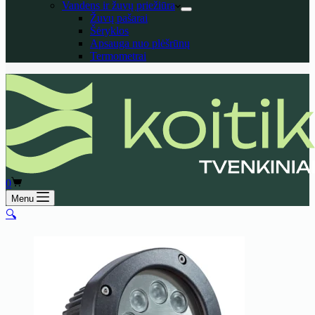
Vandens ir žuvų priežiūra
Žuvų pašarai
Šėryklos
Apsauga nuo plėšrūnų
Termometrai
Shopping
0
cart
Menu
🔍