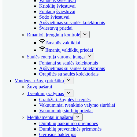
Vandens šviestuvai
Krioklių šviestuvai
Fontanų šviestuvai
Sodo šviestuvai
Apšvietimas su saulės kolektoriais
Šviestuvų priedai
Išmanioji įrenginių kontrolė
Išmanūs valdikliai
Išmanių valdiklių priedai
Saulės energija varoma įranga
Fontanai su saulės kolektoriais
Apšvietimas su saulės kolektoriais
Orapūtės su saulės kolektoriais
Vandens ir žuvų priežiūra
Žuvų pašarai
Tvenkinių valymas
Graibžtai, žnyplės ir replės
Vakuuminiai tvenkinio valymo siurbliai
Vakuuminių siurblių priedai
Medikamentai ir pašarai
Dumblių naikinimo priemonės
Dumblių prevencinės priemonės
Gerosios bakterijos