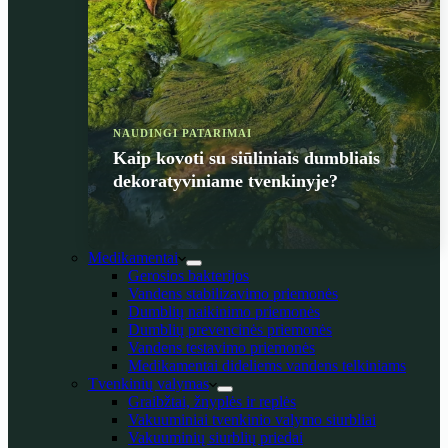
NAUDINGI PATARIMAI
Kaip kovoti su siūliniais dumbliais
dekoratyviniame tvenkinyje?
Medikamentai
Gerosios bakterijos
Vandens stabilizavimo priemonės
Dumblių naikinimo priemonės
Dumblių prevencinės priemonės
Vandens testavimo priemonės
Medikamentai dideliems vandens telkiniams
Tvenkinių valymas
Graibžtai, žnyplės ir replės
Vakuuminiai tvenkinio valymo siurbliai
Vakuuminių siurblių priedai