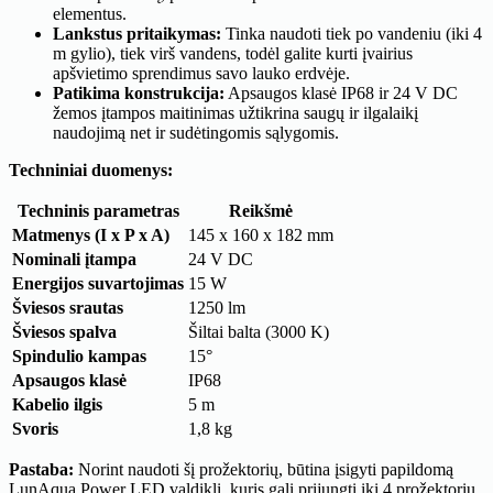
elementus.
Lankstus pritaikymas:
Tinka naudoti tiek po vandeniu (iki 4
m gylio), tiek virš vandens, todėl galite kurti įvairius
apšvietimo sprendimus savo lauko erdvėje.
Patikima konstrukcija:
Apsaugos klasė IP68 ir 24 V DC
žemos įtampos maitinimas užtikrina saugų ir ilgalaikį
naudojimą net ir sudėtingomis sąlygomis.
Techniniai duomenys:
Techninis parametras
Reikšmė
Matmenys (I x P x A)
145 x 160 x 182 mm
Nominali įtampa
24 V DC
Energijos suvartojimas
15 W
Šviesos srautas
1250 lm
Šviesos spalva
Šiltai balta (3000 K)
Spindulio kampas
15°
Apsaugos klasė
IP68
Kabelio ilgis
5 m
Svoris
1,8 kg
Pastaba:
Norint naudoti šį prožektorių, būtina įsigyti papildomą
LunAqua Power LED valdiklį, kuris gali prijungti iki 4 prožektorių.