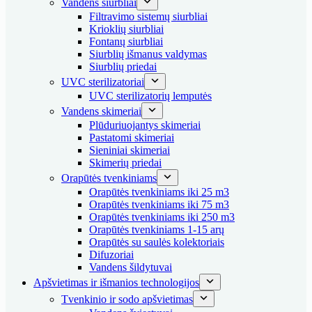
Vandens siurbliai
Filtravimo sistemų siurbliai
Krioklių siurbliai
Fontanų siurbliai
Siurblių išmanus valdymas
Siurblių priedai
UVC sterilizatoriai
UVC sterilizatorių lemputės
Vandens skimeriai
Plūduriuojantys skimeriai
Pastatomi skimeriai
Sieniniai skimeriai
Skimerių priedai
Orapūtės tvenkiniams
Orapūtės tvenkiniams iki 25 m3
Orapūtės tvenkiniams iki 75 m3
Orapūtės tvenkiniams iki 250 m3
Orapūtės tvenkiniams 1-15 arų
Orapūtės su saulės kolektoriais
Difuzoriai
Vandens šildytuvai
Apšvietimas ir išmanios technologijos
Tvenkinio ir sodo apšvietimas