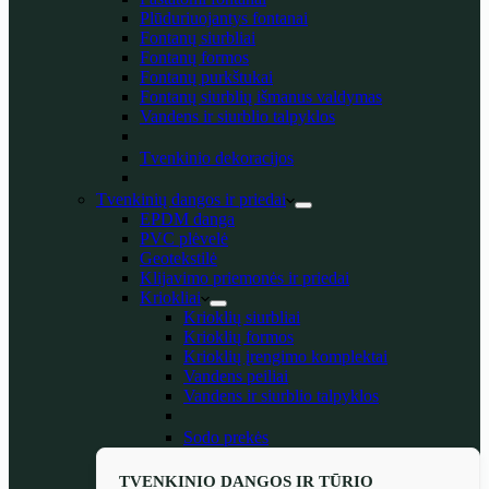
Plūduriuojantys fontanai
Fontanų siurbliai
Fontanų formos
Fontanų purkštukai
Fontanų siurblių išmanus valdymas
Vandens ir siurblio talpyklos
Tvenkinio dekoracijos
Tvenkinių dangos ir priedai
EPDM danga
PVC plėvelė
Geotekstilė
Klijavimo priemonės ir priedai
Kriokliai
Krioklių siurbliai
Krioklių formos
Krioklių įrengimo komplektai
Vandens peiliai
Vandens ir siurblio talpyklos
Sodo prekės
TVENKINIO DANGOS IR TŪRIO