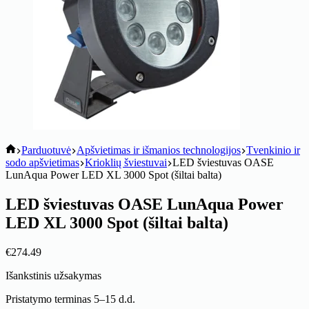
koitik
Parduotuvė
Apšvietimas ir išmanios technologijos
Tvenkinio ir
sodo apšvietimas
Krioklių šviestuvai
LED šviestuvas OASE
LunAqua Power LED XL 3000 Spot (šiltai balta)
LED šviestuvas OASE LunAqua Power
LED XL 3000 Spot (šiltai balta)
€
274.49
Išankstinis užsakymas
Pristatymo terminas 5–15 d.d.