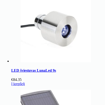
LED šviestuvas LunaLed 9s
€
84.35
Į krepšelį