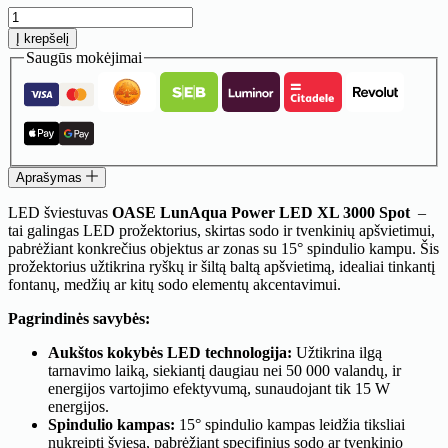
produkto
kiekis:
Į krepšelį
LED
Saugūs mokėjimai
šviestuvas
OASE
LunAqua
Power
LED
XL
3000
Aprašymas
Spot
(šiltai
LED šviestuvas
OASE LunAqua Power LED XL 3000 Spot
–
balta)
tai galingas LED prožektorius, skirtas sodo ir tvenkinių apšvietimui,
pabrėžiant konkrečius objektus ar zonas su 15° spindulio kampu. Šis
prožektorius užtikrina ryškų ir šiltą baltą apšvietimą, idealiai tinkantį
fontanų, medžių ar kitų sodo elementų akcentavimui.
Pagrindinės savybės:
Aukštos kokybės LED technologija:
Užtikrina ilgą
tarnavimo laiką, siekiantį daugiau nei 50 000 valandų, ir
energijos vartojimo efektyvumą, sunaudojant tik 15 W
energijos.
Spindulio kampas:
15° spindulio kampas leidžia tiksliai
nukreipti šviesą, pabrėžiant specifinius sodo ar tvenkinio