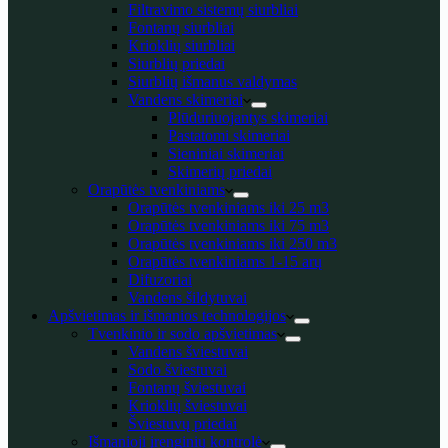
Filtravimo sistemų siurbliai
Fontanų siurbliai
Krioklių siurbliai
Siurblių priedai
Siurblių išmanus valdymas
Vandens skimeriai
Plūduriuojantys skimeriai
Pastatomi skimeriai
Sieniniai skimeriai
Skimerių priedai
Orapūtės tvenkiniams
Orapūtės tvenkiniams iki 25 m3
Orapūtės tvenkiniams iki 75 m3
Orapūtės tvenkiniams iki 250 m3
Orapūtės tvenkiniams 1-15 arų
Difuzoriai
Vandens šildytuvai
Apšvietimas ir išmanios technologijos
Tvenkinio ir sodo apšvietimas
Vandens šviestuvai
Sodo šviestuvai
Fontanų šviestuvai
Krioklių šviestuvai
Šviestuvų priedai
Išmanioji įrenginių kontrolė