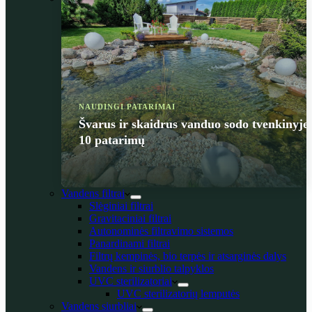
NAUDINGI PATARIMAI
Švarus ir skaidrus vanduo sodo tvenkinyje
10 patarimų
Vandens filtrai
Slėginiai filtrai
Gravitaciniai filtrai
Autonominės filtravimo sistemos
Panardinami filtrai
Filtrų kempinės, bio terpės ir atsarginės dalys
Vandens ir siurblio talpyklos
UVC sterilizatoriai
UVC sterilizatorių lemputės
Vandens siurbliai