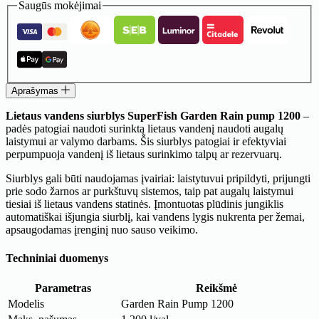
Lietaus
Saugūs mokėjimai
vandens
siurblys
SuperFish
Garden
Rain
pump
1200
Aprašymas
Lietaus vandens siurblys SuperFish Garden Rain pump 1200
–
padės patogiai naudoti surinktą lietaus vandenį naudoti augalų
laistymui ar valymo darbams. Šis siurblys patogiai ir efektyviai
perpumpuoja vandenį iš lietaus surinkimo talpų ar rezervuarų.
Siurblys gali būti naudojamas įvairiai: laistytuvui pripildyti, prijungti
prie sodo žarnos ar purkštuvų sistemos, taip pat augalų laistymui
tiesiai iš lietaus vandens statinės. Įmontuotas plūdinis jungiklis
automatiškai išjungia siurblį, kai vandens lygis nukrenta per žemai,
apsaugodamas įrenginį nuo sauso veikimo.
Techniniai duomenys
Parametras
Reikšmė
Modelis
Garden Rain Pump 1200