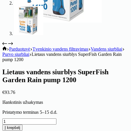
koitik
Parduotuvė
Tvenkinio vandens filtravimas
Vandens siurbliai
Purvo siurbliai
Lietaus vandens siurblys SuperFish Garden Rain
pump 1200
Lietaus vandens siurblys SuperFish
Garden Rain pump 1200
€
93.76
Išankstinis užsakymas
Pristatymo terminas 5–15 d.d.
produkto
kiekis:
Į krepšelį