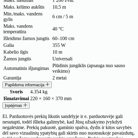
Maks. našumas
1 200 l/val.
Maks. kėlimo aukštis
10,5 m
Min./maks. vandens
6 cm / 5 m
gylis
Maks. vandens
40 °C
temperatūra
Išleidimo žarnos jungtis
60–100 cm
Galia
355 W
Kabelio ilgis
10 m
Žarnos jungtis
Universali
Plūdinis jungiklis (apsauga nuo sauso
Automatinis išjungimas
veikimo)
Garantija
2 metai
Papildoma informacija
Svoris
4.354 kg
Išmatavimai
220 × 160 × 370 mm
Įspėjimas
El. Parduotuvės prekių likutis sandėlyje ir e. parduotuvėje gali
nesutapti, todėl išlieka galimybė, kad Jūsų užsakymo įvykdyti
negalėsime. Prekių pakuotė, gaminio spalva, dydis ir kitos savybės
dėl savo vizualinių ypatybių gali skirtis nuo nuotraukoje pavaizdutų,