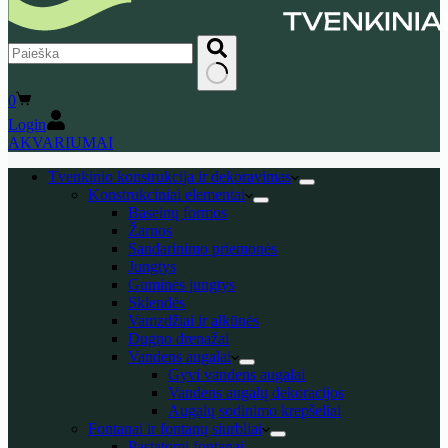
No
Shopping
0
results
cart
Login
AKVARIUMAI
Tvenkinio konstrukcija ir dekoravimas
Konstrukciniai elementai
Baseinų formos
Žarnos
Sandarinimo priemonės
Jungtys
Guminės jungtys
Sklendės
Vamzdžiai ir alkūnės
Dugno drenažai
Vandens augalai
Gyvi vandens augalai
Vandens augalų dekoracijos
Augalų sodinimo krepšeliai
Fontanai ir fontanų siurbliai
Pastatomi fontanai