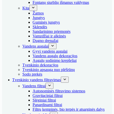
Fontanų siurblių išmanus valdymas
Kita
Žarnos
Jungtys
Guminės jungtys
Sklendės
Sandarinimo priemonės
Vamzdžiai ir alkūnės
Dugno drenažai
Vandens augalai
Gyvi vandens augalai
Vandens augalų dekoracijos
Augalų sodinimo krepšeliai
Tvenkinio dekoracijos
Tvenkinio apsauga nuo plėšrūnų
Sodo prekės
Tvenkinio vandens filtravimas
Vandens filtrai
Autonominės filtravimo sistemos
Gravitaciniai filtrai
Slėginiai filtrai
Panardinami filtrai
Filtrų kempinės, bio terpės ir atsarginės dalys