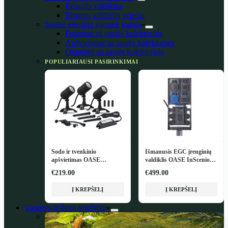
Išmanūs valdikliai
Išmanių valdiklių priedai
Saulės energija varoma įranga
Fontanai su saulės kolektoriais
Apšvietimas su saulės kolektoriais
Orapūtės su saulės kolektoriais
POPULIARIAUSI PASIRINKIMAI
Sodo ir tvenkinio
Išmanusis EGC įrenginių
apšvietimas OASE
valdiklis OASE InScenio
LunAqua Connect M Set 3
FM-Master EGC
€219.00
€499.00
Į KREPŠELĮ
Į KREPŠELĮ
Vandens ir žuvų priežiūra