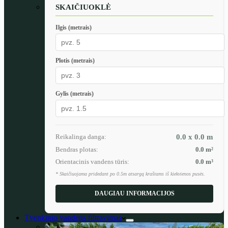
SKAIČIUOKLĖ
Ilgis (metrais)
Plotis (metrais)
Gylis (metrais)
Reikalinga danga:
0.0 x 0.0
m
Bendras plotas:
0.0
m²
Orientacinis vandens tūris:
0.0
m³
* Skaičiuojama pridedant po 0.5m atsargą kraštams iš kiekvienos pusės.
DAUGIAU INFORMACIJOS
Tvenkinio vandens filtravimas