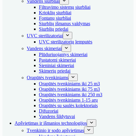
Vandens siurbliai
Filtravimo sistemų siurbliai
Krioklių siurbliai
Fontanų siurbliai
Siurblių išmanus valdymas
Siurblių priedai
UVC sterilizatoriai
UVC sterilizatorių lemputės
Vandens skimeriai
Plūduriuojantys skimeriai
Pastatomi skimeriai
Sieniniai skimeriai
Skimerių priedai
Orapūtės tvenkiniams
Orapūtės tvenkiniams iki 25 m3
Orapūtės tvenkiniams iki 75 m3
Orapūtės tvenkiniams iki 250 m3
Orapūtės tvenkiniams 1-15 arų
Orapūtės su saulės kolektoriais
Difuzoriai
Vandens šildytuvai
Apšvietimas ir išmanios technologijos
Tvenkinio ir sodo apšvietimas