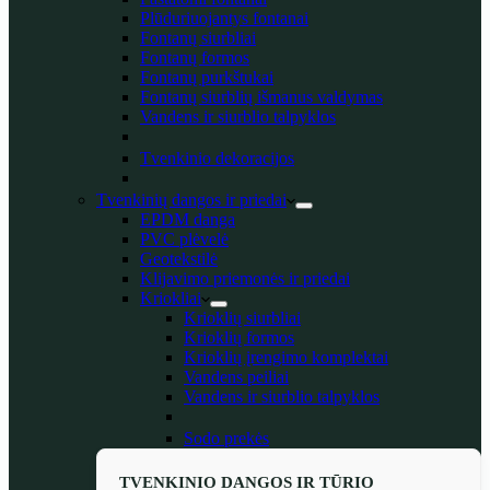
Plūduriuojantys fontanai
Fontanų siurbliai
Fontanų formos
Fontanų purkštukai
Fontanų siurblių išmanus valdymas
Vandens ir siurblio talpyklos
Tvenkinio dekoracijos
Tvenkinių dangos ir priedai
EPDM danga
PVC plėvelė
Geotekstilė
Klijavimo priemonės ir priedai
Kriokliai
Krioklių siurbliai
Krioklių formos
Krioklių įrengimo komplektai
Vandens peiliai
Vandens ir siurblio talpyklos
Sodo prekės
TVENKINIO DANGOS IR TŪRIO