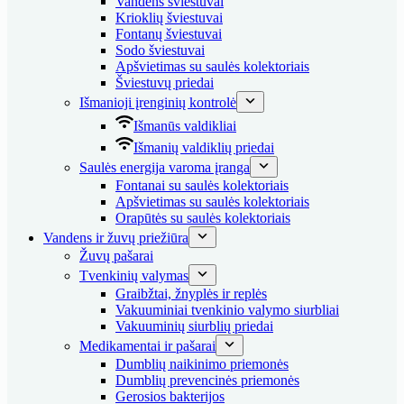
Vandens šviestuvai
Krioklių šviestuvai
Fontanų šviestuvai
Sodo šviestuvai
Apšvietimas su saulės kolektoriais
Šviestuvų priedai
Išmanioji įrenginių kontrolė
Išmanūs valdikliai
Išmanių valdiklių priedai
Saulės energija varoma įranga
Fontanai su saulės kolektoriais
Apšvietimas su saulės kolektoriais
Orapūtės su saulės kolektoriais
Vandens ir žuvų priežiūra
Žuvų pašarai
Tvenkinių valymas
Graibžtai, žnyplės ir replės
Vakuuminiai tvenkinio valymo siurbliai
Vakuuminių siurblių priedai
Medikamentai ir pašarai
Dumblių naikinimo priemonės
Dumblių prevencinės priemonės
Gerosios bakterijos