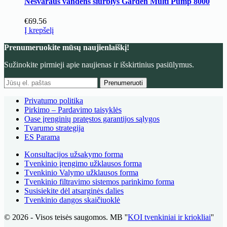
Nešvaraus vandens siurblys Garden Multi Pump 8000
€
69.56
Į krepšelį
Prenumeruokite mūsų naujienlaiškį!
Sužinokite pirmieji apie naujienas ir išskirtinius pasiūlymus.
Prenumeruoti
Privatumo politika
Pirkimo – Pardavimo taisyklės
Oase įrenginių pratęstos garantijos sąlygos
Tvarumo strategija
ES Parama
Konsultacijos užsakymo forma
Tvenkinio įrengimo užklausos forma
Tvenkinio Valymo užklausos forma
Tvenkinio filtravimo sistemos parinkimo forma
Susisiekite dėl atsarginės dalies
Tvenkinio dangos skaičiuoklė
© 2026 - Visos teisės saugomos. MB ''
KOI tvenkiniai ir kriokliai
''