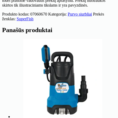
todėl prašome vadovautis prekių aprašymu. Prekių nuotraukos
skirtos tik iliustraciniams tikslams ir yra pavyzdinės.
Produkto kodas:
07060670
Kategorija:
Purvo siurbliai
Prekės
ženklas:
SuperFish
Panašūs produktai