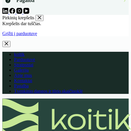
Pagalba
Pirkinių krepšelis
Krepšelis dar tuščias.
Grįžti į parduotuvę
koitik
Parduotuvė
Straipsniai
Galerija
Apie mus
Kontaktai
Pagalba
Tvenkinio dangos ir tūrio skaičiuoklė