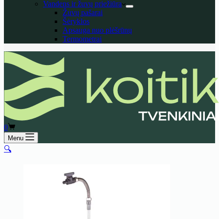
Vandens ir žuvų priežiūra
Žuvų pašarai
Šėryklos
Apsauga nuo plėšrūnų
Termometrai
Shopping
0
cart
Menu
🔍