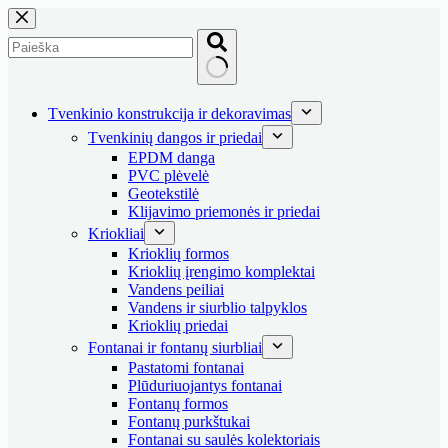
Skip
to
content
No
results
Tvenkinio konstrukcija ir dekoravimas
Tvenkinių dangos ir priedai
EPDM danga
PVC plėvelė
Geotekstilė
Klijavimo priemonės ir priedai
Kriokliai
Krioklių formos
Krioklių įrengimo komplektai
Vandens peiliai
Vandens ir siurblio talpyklos
Krioklių priedai
Fontanai ir fontanų siurbliai
Pastatomi fontanai
Plūduriuojantys fontanai
Fontanų formos
Fontanų purkštukai
Fontanai su saulės kolektoriais