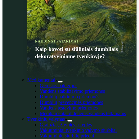
NAUDINGI PATARIMAI
Kaip kovoti su siūliniais dumbliais
dekoratyviniame tvenkinyje?
Medikamentai
Gerosios bakterijos
Vandens stabilizavimo priemonės
Dumblių naikinimo priemonės
Dumblių prevencinės priemonės
Vandens testavimo priemonės
Medikamentai dideliems vandens telkiniams
Tvenkinių valymas
Graibžtai, žnyplės ir replės
Vakuuminiai tvenkinio valymo siurbliai
Vakuuminių siurblių priedai