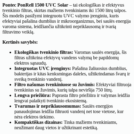
Pontec PonRell 1500 UVC Solar
– tai ekologiškas ir efektyvus
tvenkinio filtras, skirtas mažiems tvenkiniams iki 1500 litrų talpos.
Šis modelis pasižymi integruotu UVC valymo įrenginiu, kuris
efektyviai pašalina dumblius ir mikroorganizmus, bei saulės energija
varoma sistema, leidžiančia užtikrinti nepriklausomą ir tvarią
filtravimo veiklą.
Kertinės savybės:
Ekologiškas tvenkinio filtras:
Varomas saulės energija, šis
filtras užtikrina efektyvų vandens valymą be papildomų
elektros sąnaudų.
Integruotas UVC įrenginys:
Pašalina žaliuosius dumblius,
bakterijas ir kitas kenksmingas daleles, užtikrindamas švarų ir
sveiką tvenkinio vandenį.
Filtro našumas tvenkiniuose su žuvimis:
Efektyviai filtruoja
tvenkinius su žuvimis, kurių talpa neviršija 750 litrų.
Lengva priežiūra:
Paprasta filtro priežiūra ir valymas leidžia
lengvai palaikyti tvenkinio ekosistemą.
Tvarumas ir nepriklausomumas:
Saulės energijos
panaudojimas leidžia filtruoti vandenį net tose vietose, kur
nėra elektros tiekimo.
Kompaktiškas dizainas:
Tinka mažiems tvenkiniams,
neužimant daug vietos ir užtikrinant estetiką.