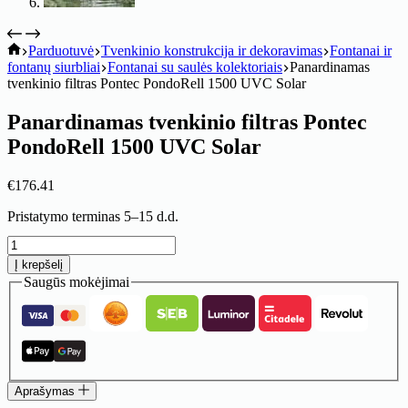
koitik
Parduotuvė
Tvenkinio konstrukcija ir dekoravimas
Fontanai ir
fontanų siurbliai
Fontanai su saulės kolektoriais
Panardinamas
tvenkinio filtras Pontec PondoRell 1500 UVC Solar
Panardinamas tvenkinio filtras Pontec
PondoRell 1500 UVC Solar
€
176.41
Pristatymo terminas 5–15 d.d.
produkto
kiekis:
Į krepšelį
Panardinamas
Saugūs mokėjimai
tvenkinio
filtras
Pontec
PondoRell
1500
UVC
Solar
Aprašymas