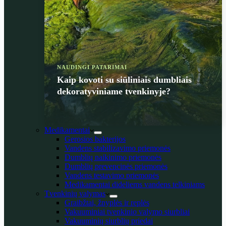
NAUDINGI PATARIMAI
Kaip kovoti su siūliniais dumbliais
dekoratyviniame tvenkinyje?
Medikamentai
Gerosios bakterijos
Vandens stabilizavimo priemonės
Dumblių naikinimo priemonės
Dumblių prevencinės priemonės
Vandens testavimo priemonės
Medikamentai dideliems vandens telkiniams
Tvenkinių valymas
Graibžtai, žnyplės ir replės
Vakuuminiai tvenkinio valymo siurbliai
Vakuuminių siurblių priedai