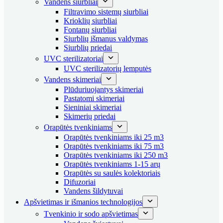
Vandens siurbliai
Filtravimo sistemų siurbliai
Krioklių siurbliai
Fontanų siurbliai
Siurblių išmanus valdymas
Siurblių priedai
UVC sterilizatoriai
UVC sterilizatorių lemputės
Vandens skimeriai
Plūduriuojantys skimeriai
Pastatomi skimeriai
Sieniniai skimeriai
Skimerių priedai
Orapūtės tvenkiniams
Orapūtės tvenkiniams iki 25 m3
Orapūtės tvenkiniams iki 75 m3
Orapūtės tvenkiniams iki 250 m3
Orapūtės tvenkiniams 1-15 arų
Orapūtės su saulės kolektoriais
Difuzoriai
Vandens šildytuvai
Apšvietimas ir išmanios technologijos
Tvenkinio ir sodo apšvietimas