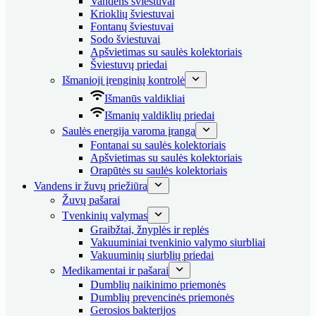
Vandens šviestuvai
Krioklių šviestuvai
Fontanų šviestuvai
Sodo šviestuvai
Apšvietimas su saulės kolektoriais
Šviestuvų priedai
Išmanioji įrenginių kontrolė
Išmanūs valdikliai
Išmanių valdiklių priedai
Saulės energija varoma įranga
Fontanai su saulės kolektoriais
Apšvietimas su saulės kolektoriais
Orapūtės su saulės kolektoriais
Vandens ir žuvų priežiūra
Žuvų pašarai
Tvenkinių valymas
Graibžtai, žnyplės ir replės
Vakuuminiai tvenkinio valymo siurbliai
Vakuuminių siurblių priedai
Medikamentai ir pašarai
Dumblių naikinimo priemonės
Dumblių prevencinės priemonės
Gerosios bakterijos