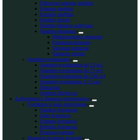
Filtravimo sistemų siurbliai
Fontanų siurbliai
Krioklių siurbliai
Siurblių priedai
Siurblių išmanus valdymas
Vandens skimeriai
Plūduriuojantys skimeriai
Pastatomi skimeriai
Sieniniai skimeriai
Skimerių priedai
Orapūtės tvenkiniams
Orapūtės tvenkiniams iki 25 m3
Orapūtės tvenkiniams iki 75 m3
Orapūtės tvenkiniams iki 250 m3
Orapūtės tvenkiniams 1-15 arų
Difuzoriai
Vandens šildytuvai
Apšvietimas ir išmanios technologijos
Tvenkinio ir sodo apšvietimas
Vandens šviestuvai
Sodo šviestuvai
Fontanų šviestuvai
Krioklių šviestuvai
Šviestuvų priedai
Išmanioji įrenginių kontrolė