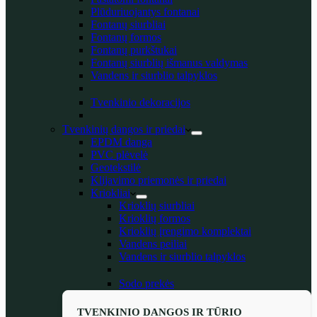
Plūduriuojantys fontanai
Fontanų siurbliai
Fontanų formos
Fontanų purkštukai
Fontanų siurblių išmanus valdymas
Vandens ir siurblio talpyklos
Tvenkinio dekoracijos
Tvenkinių dangos ir priedai
EPDM danga
PVC plėvelė
Geotekstilė
Klijavimo priemonės ir priedai
Kriokliai
Krioklių siurbliai
Krioklių formos
Krioklių įrengimo komplektai
Vandens peiliai
Vandens ir siurblio talpyklos
Sodo prekės
TVENKINIO DANGOS IR TŪRIO