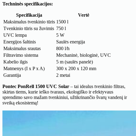
Techninės specifikacijos:
Specifikacija
Vertė
Maksimalus tvenkinio tūris
1500 l
Tvenkinio tūris su žuvimis
750 l
UVC lempa
5 W
Energijos šaltinis
Saulės energija
Maksimalus srautas
800 l/h
Filtravimo sistema
Mechaninė, biologinė, UVC
Kabelio ilgis
5 m (saulės panelė)
Matmenys (I x P x A)
300 x 200 x 120 mm
Garantija
2 metai
Pontec PonRell 1500 UVC Solar
– tai idealus tvenkinio filtras,
skirtas tiems, kurie ieško tvaraus, ekologiško ir efektyvaus
sprendimo savo mažam tvenkiniui, užtikrinančio švarų vandenį ir
sveiką ekosistemą!