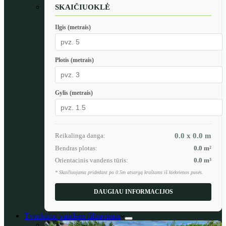
SKAIČIUOKLĖ
Ilgis (metrais)
Plotis (metrais)
Gylis (metrais)
Reikalinga danga:
0.0 x 0.0
m
Bendras plotas:
0.0
m²
Orientacinis vandens tūris:
0.0
m³
* Skaičiuojama pridedant po 0.5m atsargą kraštams iš kiekvienos pusės.
DAUGIAU INFORMACIJOS
Tvenkinio vandens filtravimas