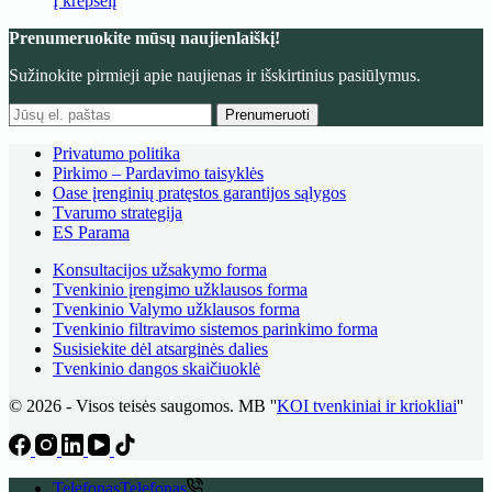
Į krepšelį
Prenumeruokite mūsų naujienlaiškį!
Sužinokite pirmieji apie naujienas ir išskirtinius pasiūlymus.
Prenumeruoti
Privatumo politika
Pirkimo – Pardavimo taisyklės
Oase įrenginių pratęstos garantijos sąlygos
Tvarumo strategija
ES Parama
Konsultacijos užsakymo forma
Tvenkinio įrengimo užklausos forma
Tvenkinio Valymo užklausos forma
Tvenkinio filtravimo sistemos parinkimo forma
Susisiekite dėl atsarginės dalies
Tvenkinio dangos skaičiuoklė
© 2026 - Visos teisės saugomos. MB ''
KOI tvenkiniai ir kriokliai
''
Telefonas
Telefonas