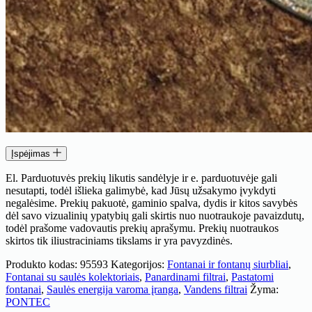
Įspėjimas
El. Parduotuvės prekių likutis sandėlyje ir e. parduotuvėje gali
nesutapti, todėl išlieka galimybė, kad Jūsų užsakymo įvykdyti
negalėsime. Prekių pakuotė, gaminio spalva, dydis ir kitos savybės
dėl savo vizualinių ypatybių gali skirtis nuo nuotraukoje pavaizdutų,
todėl prašome vadovautis prekių aprašymu. Prekių nuotraukos
skirtos tik iliustraciniams tikslams ir yra pavyzdinės.
Produkto kodas:
95593
Kategorijos:
Fontanai ir fontanų siurbliai
,
Fontanai su saulės kolektoriais
,
Panardinami filtrai
,
Pastatomi
fontanai
,
Saulės energija varoma įranga
,
Vandens filtrai
Žyma:
PONTEC