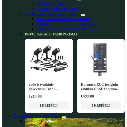
Išmanūs valdikliai
Išmanių valdiklių priedai
Saulės energija varoma įranga
Fontanai su saulės kolektoriais
Apšvietimas su saulės kolektoriais
Orapūtės su saulės kolektoriais
POPULIARIAUSI PASIRINKIMAI
Sodo ir tvenkinio
Išmanusis EGC įrenginių
apšvietimas OASE
valdiklis OASE InScenio
LunAqua Connect M Set 3
FM-Master EGC
€219.00
€499.00
Į KREPŠELĮ
Į KREPŠELĮ
Vandens ir žuvų priežiūra