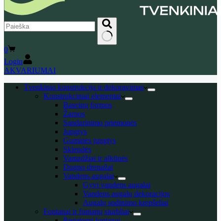
No
Shopping
0
results
cart
Login
AKVARIUMAI
Tvenkinio konstrukcija ir dekoravimas
Konstrukciniai elementai
Baseinų formos
Žarnos
Sandarinimo priemonės
Jungtys
Guminės jungtys
Sklendės
Vamzdžiai ir alkūnės
Dugno drenažai
Vandens augalai
Gyvi vandens augalai
Vandens augalų dekoracijos
Augalų sodinimo krepšeliai
Fontanai ir fontanų siurbliai
Pastatomi fontanai