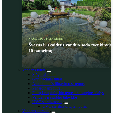
NAUDINGI PATARIMAI
Švarus ir skaidrus vanduo sodo tvenkinyje
10 patarimų
Vandens filtrai
Slėginiai filtrai
Gravitaciniai filtrai
Autonominės filtravimo sistemos
Panardinami filtrai
Filtrų kempinės, bio terpės ir atsarginės dalys
Vandens ir siurblio talpyklos
UVC sterilizatoriai
UVC sterilizatorių lemputės
Vandens siurbliai