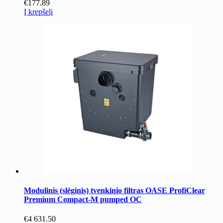
€
177.89
Į krepšelį
Modulinis (slėginis) tvenkinio filtras OASE ProfiClear
Premium Compact-M pumped OC
€
4 631.50