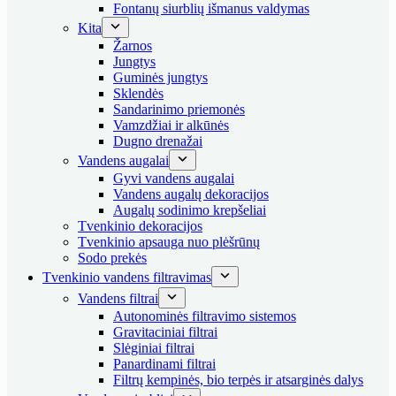
Fontanų siurblių išmanus valdymas
Kita
Žarnos
Jungtys
Guminės jungtys
Sklendės
Sandarinimo priemonės
Vamzdžiai ir alkūnės
Dugno drenažai
Vandens augalai
Gyvi vandens augalai
Vandens augalų dekoracijos
Augalų sodinimo krepšeliai
Tvenkinio dekoracijos
Tvenkinio apsauga nuo plėšrūnų
Sodo prekės
Tvenkinio vandens filtravimas
Vandens filtrai
Autonominės filtravimo sistemos
Gravitaciniai filtrai
Slėginiai filtrai
Panardinami filtrai
Filtrų kempinės, bio terpės ir atsarginės dalys