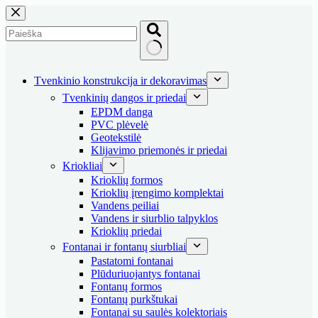
Skip
to
content
No
results
Tvenkinio konstrukcija ir dekoravimas
Tvenkinių dangos ir priedai
EPDM danga
PVC plėvelė
Geotekstilė
Klijavimo priemonės ir priedai
Kriokliai
Krioklių formos
Krioklių įrengimo komplektai
Vandens peiliai
Vandens ir siurblio talpyklos
Krioklių priedai
Fontanai ir fontanų siurbliai
Pastatomi fontanai
Plūduriuojantys fontanai
Fontanų formos
Fontanų purkštukai
Fontanai su saulės kolektoriais