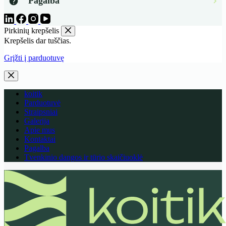
Pagalba
Pirkinių krepšelis
Krepšelis dar tuščias.
Grįžti į parduotuvę
koitik
Parduotuvė
Straipsniai
Galerija
Apie mus
Kontaktai
Pagalba
Tvenkinio dangos ir tūrio skaičiuoklė