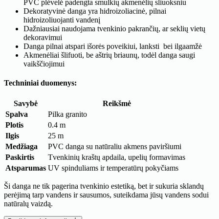
PVC plėvelė padengta smulkių akmenėlių sliuoksniu
Dekoratyvinė danga yra hidroizoliacinė, pilnai
hidroizoliuojanti vandenį
Dažniausiai naudojama tvenkinio pakrančių, ar seklių vietų
dekoravimui
Danga pilnai atspari išorės poveikiui, lanksti bei ilgaamžė
Akmenėliai šlifuoti, be aštrių briaunų, todėl danga saugi
vaikščiojimui
Techniniai duomenys:
Savybė
Reikšmė
Spalva
Pilka granito
Plotis
0.4 m
Ilgis
25 m
Medžiaga
PVC danga su natūraliu akmens paviršiumi
Paskirtis
Tvenkinių kraštų apdaila, upelių formavimas
Atsparumas
UV spinduliams ir temperatūrų pokyčiams
Ši danga ne tik pagerina tvenkinio estetiką, bet ir sukuria sklandų
perėjimą tarp vandens ir sausumos, suteikdama jūsų vandens sodui
natūralų vaizdą.