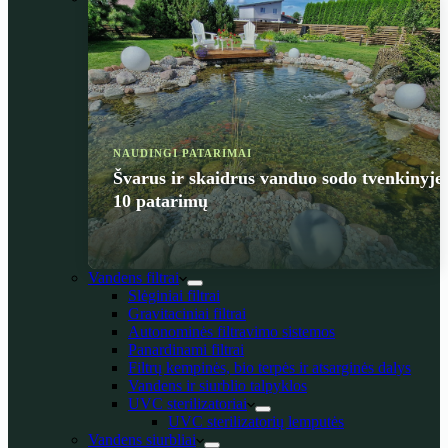
NAUDINGI PATARIMAI
Švarus ir skaidrus vanduo sodo tvenkinyje
10 patarimų
Vandens filtrai
Slėginiai filtrai
Gravitaciniai filtrai
Autonominės filtravimo sistemos
Panardinami filtrai
Filtrų kempinės, bio terpės ir atsarginės dalys
Vandens ir siurblio talpyklos
UVC sterilizatoriai
UVC sterilizatorių lemputės
Vandens siurbliai