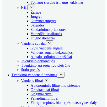
Fontanų siurblių išmanus valdymas
Kita
Žarnos
Jungtys
Guminės jungtys
Sklendės
Sandarinimo priemonės
Vamzdžiai ir alkūnės
Dugno drenažai
Vandens augalai
Gyvi vandens augalai
Vandens augalų dekoracijos
Augalų sodinimo krepšeliai
Tvenkinio dekoracijos
Tvenkinio apsauga nuo plėšrūnų
Sodo prekės
Tvenkinio vandens filtravimas
Vandens filtrai
Autonominės filtravimo sistemos
Gravitaciniai filtrai
Slėginiai filtrai
Panardinami filtrai
Filtrų kempinės, bio terpės ir atsarginės dalys