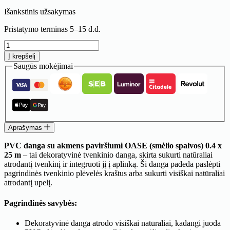
Išankstinis užsakymas
Pristatymo terminas 5–15 d.d.
produkto
kiekis:
Į krepšelį
PVC
Saugūs mokėjimai
danga
su
akmens
paviršiumi
OASE
(smėlio
spalvos)
Aprašymas
0.4
x
PVC danga su akmens paviršiumi OASE (smėlio spalvos) 0.4 x
25
25 m
– tai dekoratyvinė tvenkinio danga, skirta sukurti natūraliai
m
atrodantį tvenkinį ir integruoti jį į aplinką. Ši danga padeda paslėpti
pagrindinės tvenkinio plėvelės kraštus arba sukurti visiškai natūraliai
atrodantį upelį.
Pagrindinės savybės:
Dekoratyvinė danga atrodo visiškai natūraliai, kadangi juoda