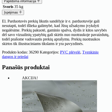
Papildoma informacija
Svoris
35 kg
Įspėjimas
El. Parduotuvės prekių likutis sandėlyje ir e. parduotuvėje gali
nesutapti, todėl išlieka galimybė, kad Jūsų užsakymo įvykdyti
negalėsime. Prekių pakuotė, gaminio spalva, dydis ir kitos savybės
dėl savo vizualinių ypatybių gali skirtis nuo nuotraukoje pavaizdutų,
todėl prašome vadovautis prekių aprašymu. Prekių nuotraukos
skirtos tik iliustraciniams tikslams ir yra pavyzdinės.
Produkto kodas:
36290
Kategorijos:
PVC plėvelė
,
Tvenkinių
dangos ir priedai
Panašūs produktai
AKCIJA!