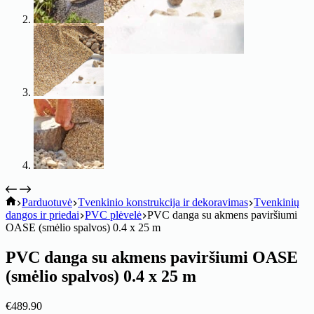
koitik
Parduotuvė
Tvenkinio konstrukcija ir dekoravimas
Tvenkinių
dangos ir priedai
PVC plėvelė
PVC danga su akmens paviršiumi
OASE (smėlio spalvos) 0.4 x 25 m
PVC danga su akmens paviršiumi OASE
(smėlio spalvos) 0.4 x 25 m
€
489.90