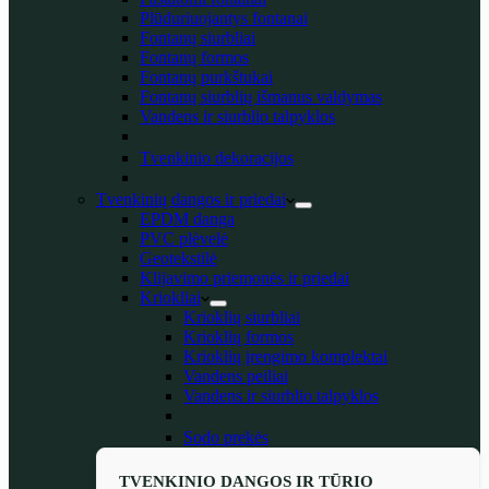
Plūduriuojantys fontanai
Fontanų siurbliai
Fontanų formos
Fontanų purkštukai
Fontanų siurblių išmanus valdymas
Vandens ir siurblio talpyklos
Tvenkinio dekoracijos
Tvenkinių dangos ir priedai
EPDM danga
PVC plėvelė
Geotekstilė
Klijavimo priemonės ir priedai
Kriokliai
Krioklių siurbliai
Krioklių formos
Krioklių įrengimo komplektai
Vandens peiliai
Vandens ir siurblio talpyklos
Sodo prekės
TVENKINIO DANGOS IR TŪRIO