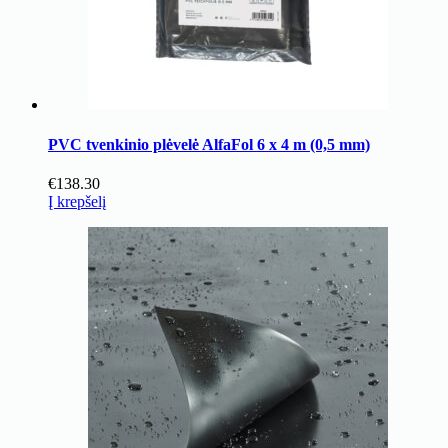
PVC tvenkinio plėvelė AlfaFol 6 x 4 m (0,5 mm)
€
138.30
Į krepšelį