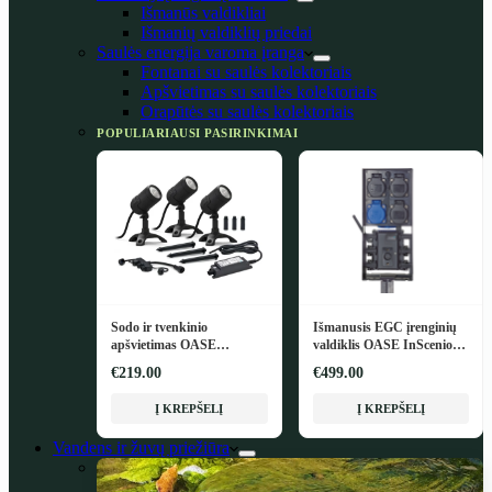
Išmanūs valdikliai
Išmanių valdiklių priedai
Saulės energija varoma įranga
Fontanai su saulės kolektoriais
Apšvietimas su saulės kolektoriais
Orapūtės su saulės kolektoriais
POPULIARIAUSI PASIRINKIMAI
Sodo ir tvenkinio
Išmanusis EGC įrenginių
apšvietimas OASE
valdiklis OASE InScenio
LunAqua Connect M Set 3
FM-Master EGC
€219.00
€499.00
Į KREPŠELĮ
Į KREPŠELĮ
Vandens ir žuvų priežiūra