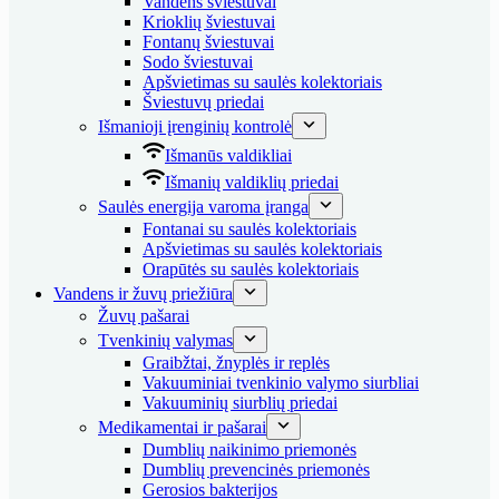
Vandens šviestuvai
Krioklių šviestuvai
Fontanų šviestuvai
Sodo šviestuvai
Apšvietimas su saulės kolektoriais
Šviestuvų priedai
Išmanioji įrenginių kontrolė
Išmanūs valdikliai
Išmanių valdiklių priedai
Saulės energija varoma įranga
Fontanai su saulės kolektoriais
Apšvietimas su saulės kolektoriais
Orapūtės su saulės kolektoriais
Vandens ir žuvų priežiūra
Žuvų pašarai
Tvenkinių valymas
Graibžtai, žnyplės ir replės
Vakuuminiai tvenkinio valymo siurbliai
Vakuuminių siurblių priedai
Medikamentai ir pašarai
Dumblių naikinimo priemonės
Dumblių prevencinės priemonės
Gerosios bakterijos