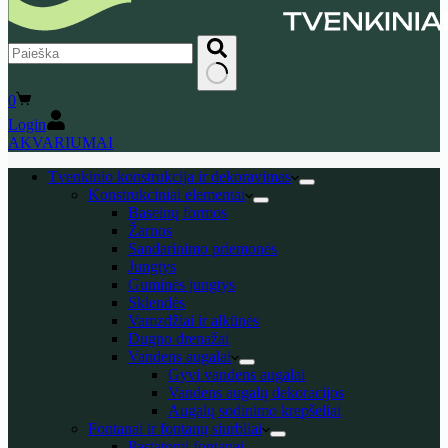
No
Shopping
0
results
cart
Login
AKVARIUMAI
Tvenkinio konstrukcija ir dekoravimas
Konstrukciniai elementai
Baseinų formos
Žarnos
Sandarinimo priemonės
Jungtys
Guminės jungtys
Sklendės
Vamzdžiai ir alkūnės
Dugno drenažai
Vandens augalai
Gyvi vandens augalai
Vandens augalų dekoracijos
Augalų sodinimo krepšeliai
Fontanai ir fontanų siurbliai
Pastatomi fontanai