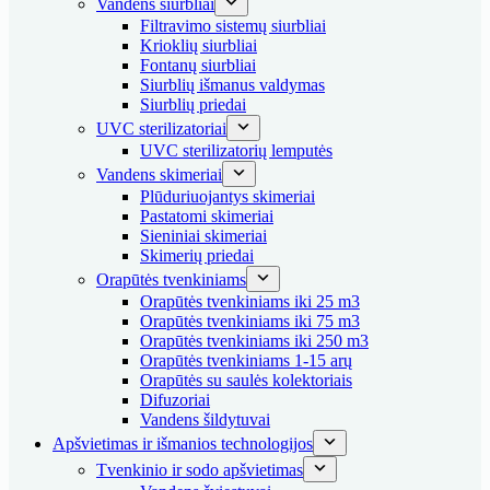
Vandens siurbliai
Filtravimo sistemų siurbliai
Krioklių siurbliai
Fontanų siurbliai
Siurblių išmanus valdymas
Siurblių priedai
UVC sterilizatoriai
UVC sterilizatorių lemputės
Vandens skimeriai
Plūduriuojantys skimeriai
Pastatomi skimeriai
Sieniniai skimeriai
Skimerių priedai
Orapūtės tvenkiniams
Orapūtės tvenkiniams iki 25 m3
Orapūtės tvenkiniams iki 75 m3
Orapūtės tvenkiniams iki 250 m3
Orapūtės tvenkiniams 1-15 arų
Orapūtės su saulės kolektoriais
Difuzoriai
Vandens šildytuvai
Apšvietimas ir išmanios technologijos
Tvenkinio ir sodo apšvietimas