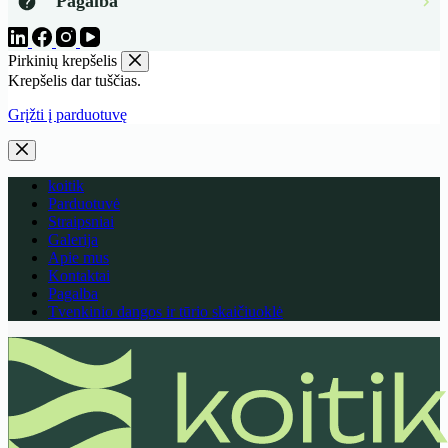
Pagalba
Pirkinių krepšelis
Krepšelis dar tuščias.
Grįžti į parduotuvę
koitik
Parduotuvė
Straipsniai
Galerija
Apie mus
Kontaktai
Pagalba
Tvenkinio dangos ir tūrio skaičiuoklė