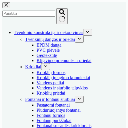
Skip
to
content
No
results
Tvenkinio konstrukcija ir dekoravimas
Tvenkinių dangos ir priedai
EPDM danga
PVC plėvelė
Geotekstilė
Klijavimo priemonės ir priedai
Kriokliai
Krioklių formos
Krioklių įrengimo komplektai
Vandens peiliai
Vandens ir siurblio talpyklos
Krioklių priedai
Fontanai ir fontanų siurbliai
Pastatomi fontanai
Plūduriuojantys fontanai
Fontanų formos
Fontanų purkštukai
Fontanai su saulės kolektoriais