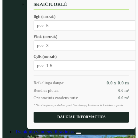
SKAIČIUOKLĖ
Ilgis (metrais)
Plotis (metrais)
Gylis (metrais)
Reikalinga danga:
0.0 x 0.0
m
Bendras plotas:
0.0
m²
Orientacinis vandens tūris:
0.0
m³
* Skaičiuojama pridedant po 0.5m atsargą kraštams iš kiekvienos pusės.
DAUGIAU INFORMACIJOS
Tvenkinio vandens filtravimas