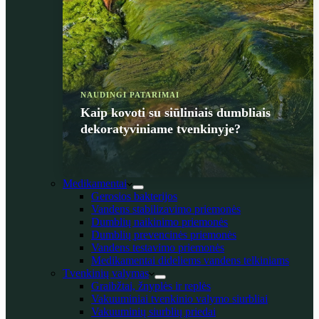
NAUDINGI PATARIMAI
Kaip kovoti su siūliniais dumbliais
dekoratyviniame tvenkinyje?
Medikamentai
Gerosios bakterijos
Vandens stabilizavimo priemonės
Dumblių naikinimo priemonės
Dumblių prevencinės priemonės
Vandens testavimo priemonės
Medikamentai dideliems vandens telkiniams
Tvenkinių valymas
Graibžtai, žnyplės ir replės
Vakuuminiai tvenkinio valymo siurbliai
Vakuuminių siurblių priedai