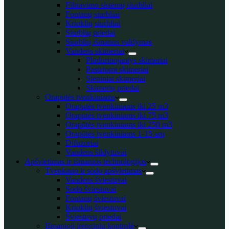
Filtravimo sistemų siurbliai
Fontanų siurbliai
Krioklių siurbliai
Siurblių priedai
Siurblių išmanus valdymas
Vandens skimeriai
Plūduriuojantys skimeriai
Pastatomi skimeriai
Sieniniai skimeriai
Skimerių priedai
Orapūtės tvenkiniams
Orapūtės tvenkiniams iki 25 m3
Orapūtės tvenkiniams iki 75 m3
Orapūtės tvenkiniams iki 250 m3
Orapūtės tvenkiniams 1-15 arų
Difuzoriai
Vandens šildytuvai
Apšvietimas ir išmanios technologijos
Tvenkinio ir sodo apšvietimas
Vandens šviestuvai
Sodo šviestuvai
Fontanų šviestuvai
Krioklių šviestuvai
Šviestuvų priedai
Išmanioji įrenginių kontrolė