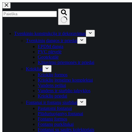
Skip
to
content
No
results
Tvenkinio konstrukcija ir dekoravimas
Tvenkinių dangos ir priedai
EPDM danga
PVC plėvelė
Geotekstilė
Klijavimo priemonės ir priedai
Kriokliai
Krioklių formos
Krioklių įrengimo komplektai
Vandens peiliai
Vandens ir siurblio talpyklos
Krioklių priedai
Fontanai ir fontanų siurbliai
Pastatomi fontanai
Plūduriuojantys fontanai
Fontanų formos
Fontanų purkštukai
Fontanai su saulės kolektoriais