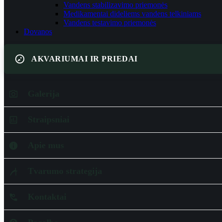
Vandens stabilizavimo priemonės
Medikamentai dideliems vandens telkiniams
Vandens testavimo priemonės
Dovanos
AKVARIUMAI IR PRIEDAI
Galerija
Straipsniai
Apie mus
Tvarumo strategija
Kontaktai