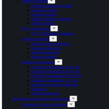
Vandens siurbliai
Filtravimo sistemų siurbliai
Krioklių siurbliai
Fontanų siurbliai
Siurblių išmanus valdymas
Siurblių priedai
UVC sterilizatoriai
UVC sterilizatorių lemputės
Vandens skimeriai
Plūduriuojantys skimeriai
Pastatomi skimeriai
Sieniniai skimeriai
Skimerių priedai
Orapūtės tvenkiniams
Orapūtės tvenkiniams iki 25 m3
Orapūtės tvenkiniams iki 75 m3
Orapūtės tvenkiniams iki 250 m3
Orapūtės tvenkiniams 1-15 arų
Orapūtės su saulės kolektoriais
Difuzoriai
Vandens šildytuvai
Apšvietimas ir išmanios technologijos
Tvenkinio ir sodo apšvietimas