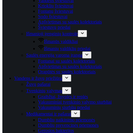
Vandens šviestuvai
Krioklių šviestuvai
Fontanų šviestuvai
Sodo šviestuvai
Apšvietimas su saulės kolektoriais
Šviestuvų priedai
Išmanioji įrenginių kontrolė
Išmanūs valdikliai
Išmanių valdiklių priedai
Saulės energija varoma įranga
Fontanai su saulės kolektoriais
Apšvietimas su saulės kolektoriais
Orapūtės su saulės kolektoriais
Vandens ir žuvų priežiūra
Žuvų pašarai
Tvenkinių valymas
Graibžtai, žnyplės ir replės
Vakuuminiai tvenkinio valymo siurbliai
Vakuuminių siurblių priedai
Medikamentai ir pašarai
Dumblių naikinimo priemonės
Dumblių prevencinės priemonės
Gerosios bakterijos