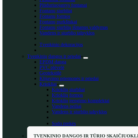
Plūduriuojantys fontanai
Fontanų siurbliai
Fontanų formos
Fontanų purkštukai
Fontanų siurblių išmanus valdymas
Vandens ir siurblio talpyklos
Tvenkinio dekoracijos
Tvenkinių dangos ir priedai
EPDM danga
PVC plėvelė
Geotekstilė
Klijavimo priemonės ir priedai
Kriokliai
Krioklių siurbliai
Krioklių formos
Krioklių įrengimo komplektai
Vandens peiliai
Vandens ir siurblio talpyklos
Sodo prekės
TVENKINIO DANGOS IR TŪRIO SKAIČIUOKL