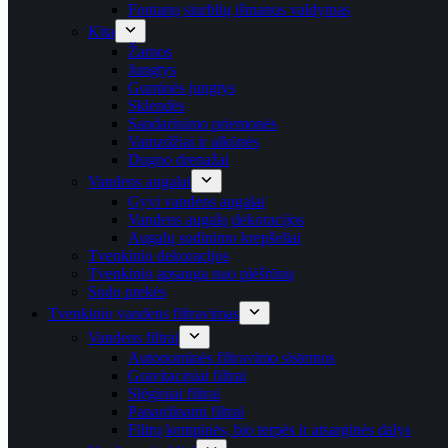
Fontanų siurblių išmanus valdymas
Kita
Žarnos
Jungtys
Guminės jungtys
Sklendės
Sandarinimo priemonės
Vamzdžiai ir alkūnės
Dugno drenažai
Vandens augalai
Gyvi vandens augalai
Vandens augalų dekoracijos
Augalų sodinimo krepšeliai
Tvenkinio dekoracijos
Tvenkinio apsauga nuo plėšrūnų
Sodo prekės
Tvenkinio vandens filtravimas
Vandens filtrai
Autonominės filtravimo sistemos
Gravitaciniai filtrai
Slėginiai filtrai
Panardinami filtrai
Filtrų kempinės, bio terpės ir atsarginės dalys