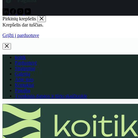
Pagalba
Pirkinių krepšelis
Krepšelis dar tuščias.
Grįžti į parduotuvę
koitik
Parduotuvė
Straipsniai
Galerija
Apie mus
Kontaktai
Pagalba
Tvenkinio dangos ir tūrio skaičiuoklė