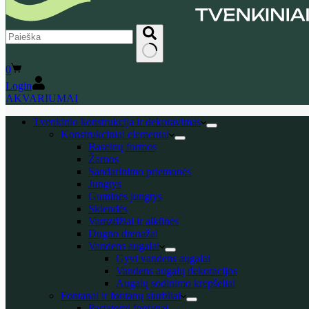
No
Shopping
0
results
cart
Login
AKVARIUMAI
Tvenkinio konstrukcija ir dekoravimas
Konstrukciniai elementai
Baseinų formos
Žarnos
Sandarinimo priemonės
Jungtys
Guminės jungtys
Sklendės
Vamzdžiai ir alkūnės
Dugno drenažai
Vandens augalai
Gyvi vandens augalai
Vandens augalų dekoracijos
Augalų sodinimo krepšeliai
Fontanai ir fontanų siurbliai
Pastatomi fontanai