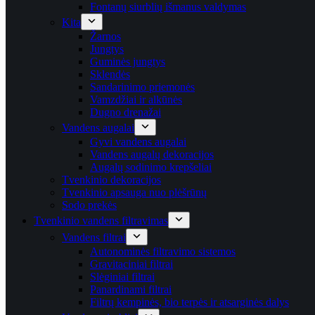
Fontanų siurblių išmanus valdymas
Kita
Žarnos
Jungtys
Guminės jungtys
Sklendės
Sandarinimo priemonės
Vamzdžiai ir alkūnės
Dugno drenažai
Vandens augalai
Gyvi vandens augalai
Vandens augalų dekoracijos
Augalų sodinimo krepšeliai
Tvenkinio dekoracijos
Tvenkinio apsauga nuo plėšrūnų
Sodo prekės
Tvenkinio vandens filtravimas
Vandens filtrai
Autonominės filtravimo sistemos
Gravitaciniai filtrai
Slėginiai filtrai
Panardinami filtrai
Filtrų kempinės, bio terpės ir atsarginės dalys