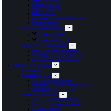
Vandens šviestuvai
Krioklių šviestuvai
Fontanų šviestuvai
Sodo šviestuvai
Apšvietimas su saulės kolektoriais
Šviestuvų priedai
Išmanioji įrenginių kontrolė
Išmanūs valdikliai
Išmanių valdiklių priedai
Saulės energija varoma įranga
Fontanai su saulės kolektoriais
Apšvietimas su saulės kolektoriais
Orapūtės su saulės kolektoriais
Vandens ir žuvų priežiūra
Žuvų pašarai
Tvenkinių valymas
Graibžtai, žnyplės ir replės
Vakuuminiai tvenkinio valymo siurbliai
Vakuuminių siurblių priedai
Medikamentai ir pašarai
Dumblių naikinimo priemonės
Dumblių prevencinės priemonės
Gerosios bakterijos