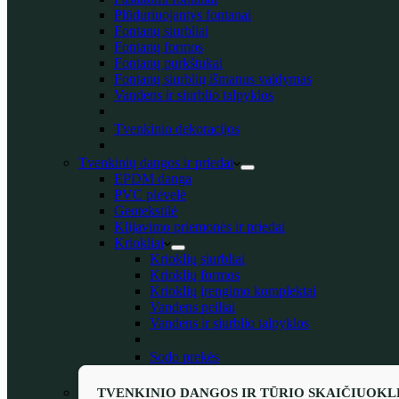
Plūduriuojantys fontanai
Fontanų siurbliai
Fontanų formos
Fontanų purkštukai
Fontanų siurblių išmanus valdymas
Vandens ir siurblio talpyklos
Tvenkinio dekoracijos
Tvenkinių dangos ir priedai
EPDM danga
PVC plėvelė
Geotekstilė
Klijavimo priemonės ir priedai
Kriokliai
Krioklių siurbliai
Krioklių formos
Krioklių įrengimo komplektai
Vandens peiliai
Vandens ir siurblio talpyklos
Sodo prekės
TVENKINIO DANGOS IR TŪRIO SKAIČIUOKL