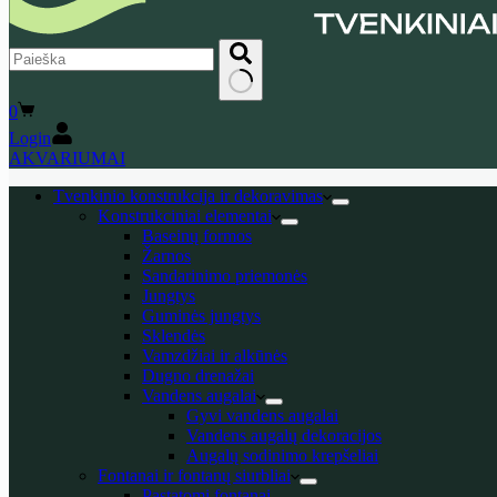
No
Shopping
0
results
cart
Login
AKVARIUMAI
Tvenkinio konstrukcija ir dekoravimas
Konstrukciniai elementai
Baseinų formos
Žarnos
Sandarinimo priemonės
Jungtys
Guminės jungtys
Sklendės
Vamzdžiai ir alkūnės
Dugno drenažai
Vandens augalai
Gyvi vandens augalai
Vandens augalų dekoracijos
Augalų sodinimo krepšeliai
Fontanai ir fontanų siurbliai
Pastatomi fontanai