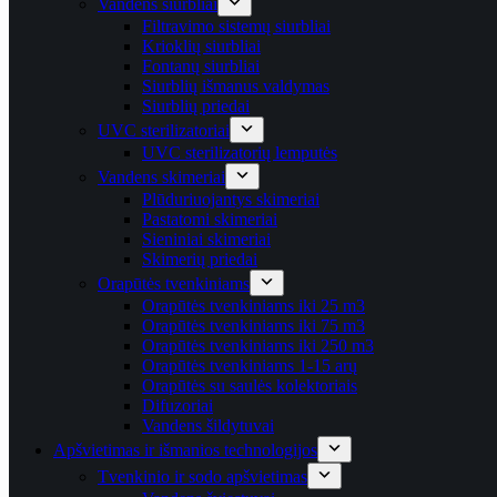
Vandens siurbliai
Filtravimo sistemų siurbliai
Krioklių siurbliai
Fontanų siurbliai
Siurblių išmanus valdymas
Siurblių priedai
UVC sterilizatoriai
UVC sterilizatorių lemputės
Vandens skimeriai
Plūduriuojantys skimeriai
Pastatomi skimeriai
Sieniniai skimeriai
Skimerių priedai
Orapūtės tvenkiniams
Orapūtės tvenkiniams iki 25 m3
Orapūtės tvenkiniams iki 75 m3
Orapūtės tvenkiniams iki 250 m3
Orapūtės tvenkiniams 1-15 arų
Orapūtės su saulės kolektoriais
Difuzoriai
Vandens šildytuvai
Apšvietimas ir išmanios technologijos
Tvenkinio ir sodo apšvietimas