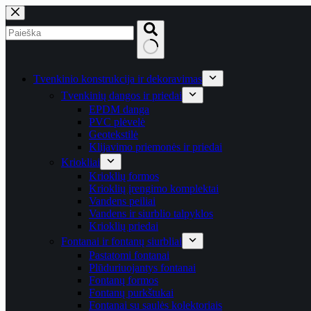
Skip
to
content
No
results
Tvenkinio konstrukcija ir dekoravimas
Tvenkinių dangos ir priedai
EPDM danga
PVC plėvelė
Geotekstilė
Klijavimo priemonės ir priedai
Kriokliai
Krioklių formos
Krioklių įrengimo komplektai
Vandens peiliai
Vandens ir siurblio talpyklos
Krioklių priedai
Fontanai ir fontanų siurbliai
Pastatomi fontanai
Plūduriuojantys fontanai
Fontanų formos
Fontanų purkštukai
Fontanai su saulės kolektoriais