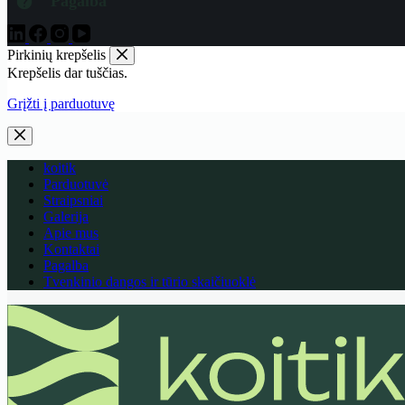
Pagalba
Pirkinių krepšelis
Krepšelis dar tuščias.
Grįžti į parduotuvę
koitik
Parduotuvė
Straipsniai
Galerija
Apie mus
Kontaktai
Pagalba
Tvenkinio dangos ir tūrio skaičiuoklė