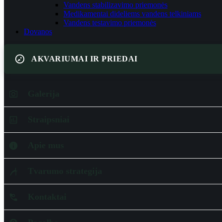
Vandens stabilizavimo priemonės
Medikamentai dideliems vandens telkiniams
Vandens testavimo priemonės
Dovanos
AKVARIUMAI IR PRIEDAI
Galerija
Straipsniai
Apie mus
Tvarumo strategija
Kontaktai