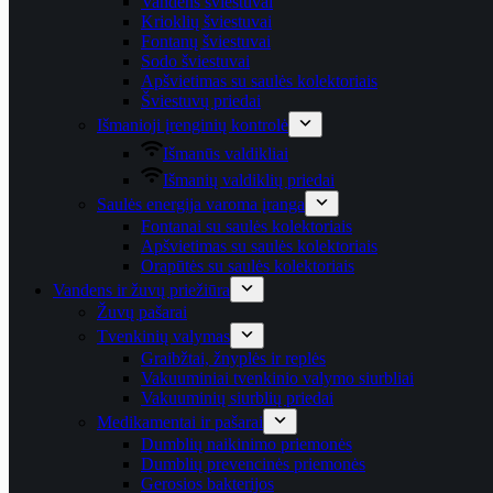
Vandens šviestuvai
Krioklių šviestuvai
Fontanų šviestuvai
Sodo šviestuvai
Apšvietimas su saulės kolektoriais
Šviestuvų priedai
Išmanioji įrenginių kontrolė
Išmanūs valdikliai
Išmanių valdiklių priedai
Saulės energija varoma įranga
Fontanai su saulės kolektoriais
Apšvietimas su saulės kolektoriais
Orapūtės su saulės kolektoriais
Vandens ir žuvų priežiūra
Žuvų pašarai
Tvenkinių valymas
Graibžtai, žnyplės ir replės
Vakuuminiai tvenkinio valymo siurbliai
Vakuuminių siurblių priedai
Medikamentai ir pašarai
Dumblių naikinimo priemonės
Dumblių prevencinės priemonės
Gerosios bakterijos