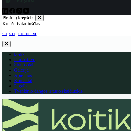
Pagalba
Pirkinių krepšelis
Krepšelis dar tuščias.
Grįžti į parduotuvę
koitik
Parduotuvė
Straipsniai
Galerija
Apie mus
Kontaktai
Pagalba
Tvenkinio dangos ir tūrio skaičiuoklė