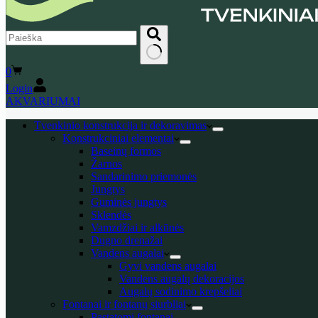
No
Shopping
0
results
cart
Login
AKVARIUMAI
Tvenkinio konstrukcija ir dekoravimas
Konstrukciniai elementai
Baseinų formos
Žarnos
Sandarinimo priemonės
Jungtys
Guminės jungtys
Sklendės
Vamzdžiai ir alkūnės
Dugno drenažai
Vandens augalai
Gyvi vandens augalai
Vandens augalų dekoracijos
Augalų sodinimo krepšeliai
Fontanai ir fontanų siurbliai
Pastatomi fontanai