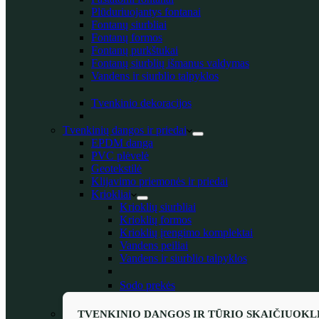
Plūduriuojantys fontanai
Fontanų siurbliai
Fontanų formos
Fontanų purkštukai
Fontanų siurblių išmanus valdymas
Vandens ir siurblio talpyklos
Tvenkinio dekoracijos
Tvenkinių dangos ir priedai
EPDM danga
PVC plėvelė
Geotekstilė
Klijavimo priemonės ir priedai
Kriokliai
Krioklių siurbliai
Krioklių formos
Krioklių įrengimo komplektai
Vandens peiliai
Vandens ir siurblio talpyklos
Sodo prekės
TVENKINIO DANGOS IR TŪRIO SKAIČIUOKL