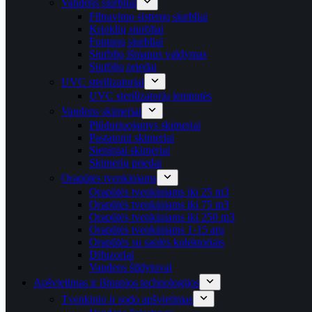
Vandens siurbliai
Filtravimo sistemų siurbliai
Krioklių siurbliai
Fontanų siurbliai
Siurblių išmanus valdymas
Siurblių priedai
UVC sterilizatoriai
UVC sterilizatorių lemputės
Vandens skimeriai
Plūduriuojantys skimeriai
Pastatomi skimeriai
Sieniniai skimeriai
Skimerių priedai
Orapūtės tvenkiniams
Orapūtės tvenkiniams iki 25 m3
Orapūtės tvenkiniams iki 75 m3
Orapūtės tvenkiniams iki 250 m3
Orapūtės tvenkiniams 1-15 arų
Orapūtės su saulės kolektoriais
Difuzoriai
Vandens šildytuvai
Apšvietimas ir išmanios technologijos
Tvenkinio ir sodo apšvietimas