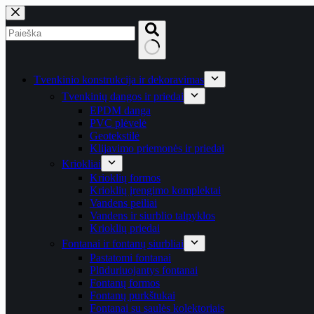
Skip
to
content
No
results
Tvenkinio konstrukcija ir dekoravimas
Tvenkinių dangos ir priedai
EPDM danga
PVC plėvelė
Geotekstilė
Klijavimo priemonės ir priedai
Kriokliai
Krioklių formos
Krioklių įrengimo komplektai
Vandens peiliai
Vandens ir siurblio talpyklos
Krioklių priedai
Fontanai ir fontanų siurbliai
Pastatomi fontanai
Plūduriuojantys fontanai
Fontanų formos
Fontanų purkštukai
Fontanai su saulės kolektoriais