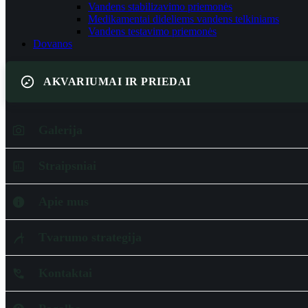
Vandens stabilizavimo priemonės
Medikamentai dideliems vandens telkiniams
Vandens testavimo priemonės
Dovanos
AKVARIUMAI IR PRIEDAI
Galerija
Straipsniai
Apie mus
Tvarumo strategija
Kontaktai