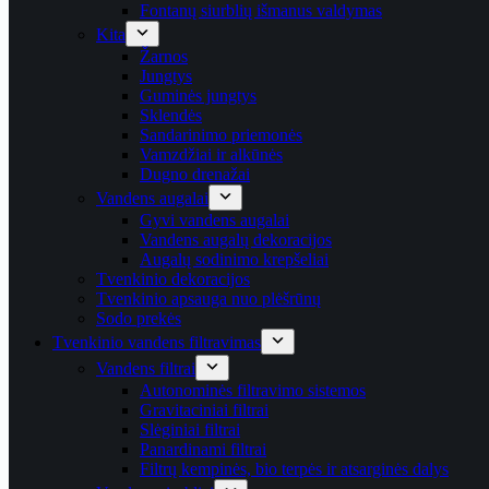
Fontanų siurblių išmanus valdymas
Kita
Žarnos
Jungtys
Guminės jungtys
Sklendės
Sandarinimo priemonės
Vamzdžiai ir alkūnės
Dugno drenažai
Vandens augalai
Gyvi vandens augalai
Vandens augalų dekoracijos
Augalų sodinimo krepšeliai
Tvenkinio dekoracijos
Tvenkinio apsauga nuo plėšrūnų
Sodo prekės
Tvenkinio vandens filtravimas
Vandens filtrai
Autonominės filtravimo sistemos
Gravitaciniai filtrai
Slėginiai filtrai
Panardinami filtrai
Filtrų kempinės, bio terpės ir atsarginės dalys