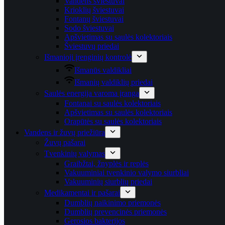
Vandens šviestuvai
Krioklių šviestuvai
Fontanų šviestuvai
Sodo šviestuvai
Apšvietimas su saulės kolektoriais
Šviestuvų priedai
Išmanioji įrenginių kontrolė
Išmanūs valdikliai
Išmanių valdiklių priedai
Saulės energija varoma įranga
Fontanai su saulės kolektoriais
Apšvietimas su saulės kolektoriais
Orapūtės su saulės kolektoriais
Vandens ir žuvų priežiūra
Žuvų pašarai
Tvenkinių valymas
Graibžtai, žnyplės ir replės
Vakuuminiai tvenkinio valymo siurbliai
Vakuuminių siurblių priedai
Medikamentai ir pašarai
Dumblių naikinimo priemonės
Dumblių prevencinės priemonės
Gerosios bakterijos