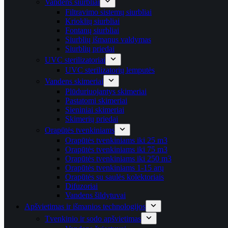
Vandens siurbliai
Filtravimo sistemų siurbliai
Krioklių siurbliai
Fontanų siurbliai
Siurblių išmanus valdymas
Siurblių priedai
UVC sterilizatoriai
UVC sterilizatorių lemputės
Vandens skimeriai
Plūduriuojantys skimeriai
Pastatomi skimeriai
Sieniniai skimeriai
Skimerių priedai
Orapūtės tvenkiniams
Orapūtės tvenkiniams iki 25 m3
Orapūtės tvenkiniams iki 75 m3
Orapūtės tvenkiniams iki 250 m3
Orapūtės tvenkiniams 1-15 arų
Orapūtės su saulės kolektoriais
Difuzoriai
Vandens šildytuvai
Apšvietimas ir išmanios technologijos
Tvenkinio ir sodo apšvietimas