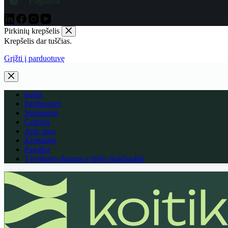
Pagalba
Pirkinių krepšelis
Krepšelis dar tuščias.
Grįžti į parduotuvę
koitik
Parduotuvė
Straipsniai
Galerija
Apie mus
Kontaktai
Pagalba
Tvenkinio dangos ir tūrio skaičiuoklė