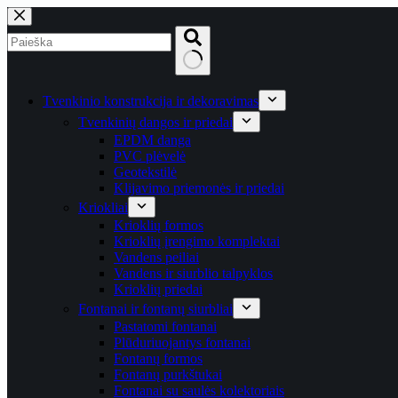
Skip
to
content
No
results
Tvenkinio konstrukcija ir dekoravimas
Tvenkinių dangos ir priedai
EPDM danga
PVC plėvelė
Geotekstilė
Klijavimo priemonės ir priedai
Kriokliai
Krioklių formos
Krioklių įrengimo komplektai
Vandens peiliai
Vandens ir siurblio talpyklos
Krioklių priedai
Fontanai ir fontanų siurbliai
Pastatomi fontanai
Plūduriuojantys fontanai
Fontanų formos
Fontanų purkštukai
Fontanai su saulės kolektoriais