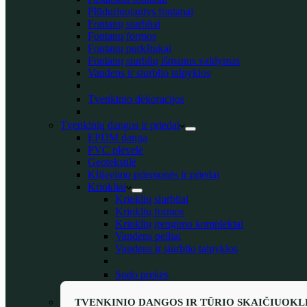
Plūduriuojantys fontanai
Fontanų siurbliai
Fontanų formos
Fontanų purkštukai
Fontanų siurblių išmanus valdymas
Vandens ir siurblio talpyklos
Tvenkinio dekoracijos
Tvenkinių dangos ir priedai
EPDM danga
PVC plėvelė
Geotekstilė
Klijavimo priemonės ir priedai
Kriokliai
Krioklių siurbliai
Krioklių formos
Krioklių įrengimo komplektai
Vandens peiliai
Vandens ir siurblio talpyklos
Sodo prekės
TVENKINIO DANGOS IR TŪRIO SKAIČIUOKL