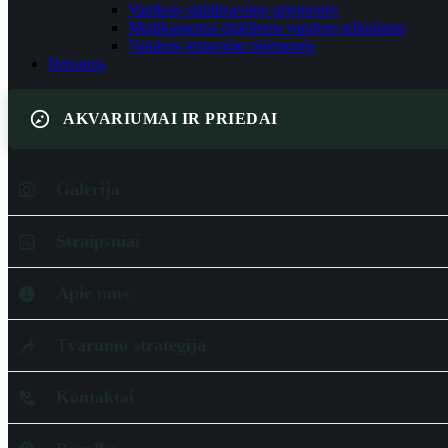
Vandens stabilizavimo priemonės
Medikamentai dideliems vandens telkiniams
Vandens testavimo priemonės
Dovanos
AKVARIUMAI IR PRIEDAI
Galerija
Straipsniai
Apie mus
Tvarumo strategija
Kontaktai