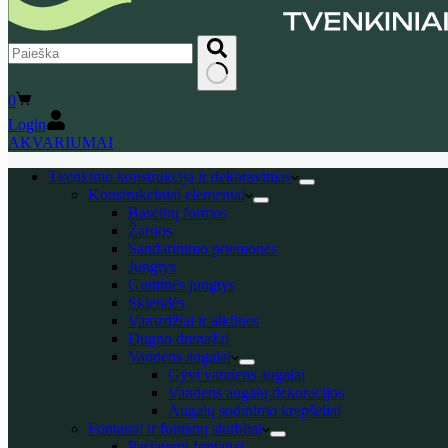
No
Shopping
0
results
cart
Login
AKVARIUMAI
Tvenkinio konstrukcija ir dekoravimas
Konstrukciniai elementai
Baseinų formos
Žarnos
Sandarinimo priemonės
Jungtys
Guminės jungtys
Sklendės
Vamzdžiai ir alkūnės
Dugno drenažai
Vandens augalai
Gyvi vandens augalai
Vandens augalų dekoracijos
Augalų sodinimo krepšeliai
Fontanai ir fontanų siurbliai
Pastatomi fontanai