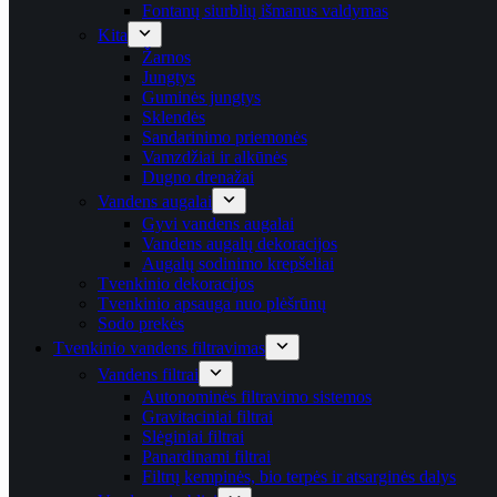
Fontanų siurblių išmanus valdymas
Kita
Žarnos
Jungtys
Guminės jungtys
Sklendės
Sandarinimo priemonės
Vamzdžiai ir alkūnės
Dugno drenažai
Vandens augalai
Gyvi vandens augalai
Vandens augalų dekoracijos
Augalų sodinimo krepšeliai
Tvenkinio dekoracijos
Tvenkinio apsauga nuo plėšrūnų
Sodo prekės
Tvenkinio vandens filtravimas
Vandens filtrai
Autonominės filtravimo sistemos
Gravitaciniai filtrai
Slėginiai filtrai
Panardinami filtrai
Filtrų kempinės, bio terpės ir atsarginės dalys