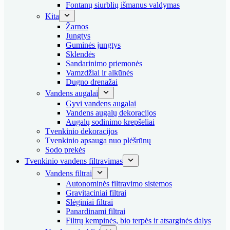
Fontanų siurblių išmanus valdymas
Kita
Žarnos
Jungtys
Guminės jungtys
Sklendės
Sandarinimo priemonės
Vamzdžiai ir alkūnės
Dugno drenažai
Vandens augalai
Gyvi vandens augalai
Vandens augalų dekoracijos
Augalų sodinimo krepšeliai
Tvenkinio dekoracijos
Tvenkinio apsauga nuo plėšrūnų
Sodo prekės
Tvenkinio vandens filtravimas
Vandens filtrai
Autonominės filtravimo sistemos
Gravitaciniai filtrai
Slėginiai filtrai
Panardinami filtrai
Filtrų kempinės, bio terpės ir atsarginės dalys