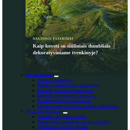
NAUDINGI PATARIMAI
Kaip kovoti su siūliniais dumbliais
dekoratyviniame tvenkinyje?
Medikamentai
Gerosios bakterijos
Vandens stabilizavimo priemonės
Dumblių naikinimo priemonės
Dumblių prevencinės priemonės
Vandens testavimo priemonės
Medikamentai dideliems vandens telkiniams
Tvenkinių valymas
Graibžtai, žnyplės ir replės
Vakuuminiai tvenkinio valymo siurbliai
Vakuuminių siurblių priedai