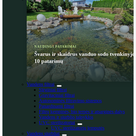
NAUDINGI PATARIMAI
Švarus ir skaidrus vanduo sodo tvenkinyje
10 patarimų
Vandens filtrai
Slėginiai filtrai
Gravitaciniai filtrai
Autonominės filtravimo sistemos
Panardinami filtrai
Filtrų kempinės, bio terpės ir atsarginės dalys
Vandens ir siurblio talpyklos
UVC sterilizatoriai
UVC sterilizatorių lemputės
Vandens siurbliai