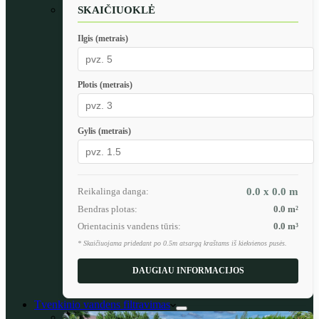
SKAIČIUOKLĖ
Ilgis (metrais)
Plotis (metrais)
Gylis (metrais)
Reikalinga danga:
0.0 x 0.0
m
Bendras plotas:
0.0
m²
Orientacinis vandens tūris:
0.0
m³
* Skaičiuojama pridedant po 0.5m atsargą kraštams iš kiekvienos pusės.
DAUGIAU INFORMACIJOS
Tvenkinio vandens filtravimas