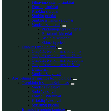
Filtravimo sistemų siurbliai
Fontanų siurbliai
Krioklių siurbliai
Siurblių priedai
Siurblių išmanus valdymas
Vandens skimeriai
Plūduriuojantys skimeriai
Pastatomi skimeriai
Sieniniai skimeriai
Skimerių priedai
Orapūtės tvenkiniams
Orapūtės tvenkiniams iki 25 m3
Orapūtės tvenkiniams iki 75 m3
Orapūtės tvenkiniams iki 250 m3
Orapūtės tvenkiniams 1-15 arų
Difuzoriai
Vandens šildytuvai
Apšvietimas ir išmanios technologijos
Tvenkinio ir sodo apšvietimas
Vandens šviestuvai
Sodo šviestuvai
Fontanų šviestuvai
Krioklių šviestuvai
Šviestuvų priedai
Išmanioji įrenginių kontrolė