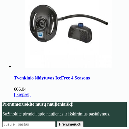
Tvenkinio šildytuvas IceFree 4 Seasons
€
66.04
Į krepšelį
Prenumeruokite mūsų naujienlaiškį!
Sužinokite pirmieji apie naujienas ir išskirtinius pasiūlymus.
Prenumeruoti