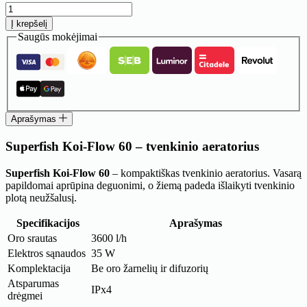
produkto
kiekis:
Į krepšelį
Tvenkinio
Saugūs mokėjimai
aeratorius
SuperFish
Koi-
Flow
60
Aprašymas
Superfish Koi-Flow 60 – tvenkinio aeratorius
Superfish Koi-Flow 60
– kompaktiškas tvenkinio aeratorius. Vasarą
papildomai aprūpina deguonimi, o žiemą padeda išlaikyti tvenkinio
plotą neužšalusį.
Specifikacijos
Aprašymas
Oro srautas
3600 l/h
Elektros sąnaudos
35 W
Komplektacija
Be oro žarnelių ir difuzorių
Atsparumas
IPx4
drėgmei