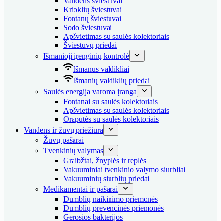
Vandens šviestuvai
Krioklių šviestuvai
Fontanų šviestuvai
Sodo šviestuvai
Apšvietimas su saulės kolektoriais
Šviestuvų priedai
Išmanioji įrenginių kontrolė
Išmanūs valdikliai
Išmanių valdiklių priedai
Saulės energija varoma įranga
Fontanai su saulės kolektoriais
Apšvietimas su saulės kolektoriais
Orapūtės su saulės kolektoriais
Vandens ir žuvų priežiūra
Žuvų pašarai
Tvenkinių valymas
Graibžtai, žnyplės ir replės
Vakuuminiai tvenkinio valymo siurbliai
Vakuuminių siurblių priedai
Medikamentai ir pašarai
Dumblių naikinimo priemonės
Dumblių prevencinės priemonės
Gerosios bakterijos