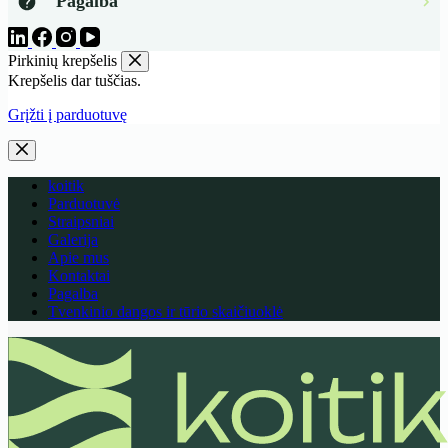
Pagalba
Pirkinių krepšelis
Krepšelis dar tuščias.
Grįžti į parduotuvę
koitik
Parduotuvė
Straipsniai
Galerija
Apie mus
Kontaktai
Pagalba
Tvenkinio dangos ir tūrio skaičiuoklė