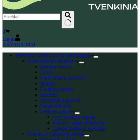
No
Shopping
0
results
cart
Login
AKVARIUMAI
Tvenkinio konstrukcija ir dekoravimas
Konstrukciniai elementai
Baseinų formos
Žarnos
Sandarinimo priemonės
Jungtys
Guminės jungtys
Sklendės
Vamzdžiai ir alkūnės
Dugno drenažai
Vandens augalai
Gyvi vandens augalai
Vandens augalų dekoracijos
Augalų sodinimo krepšeliai
Fontanai ir fontanų siurbliai
Pastatomi fontanai