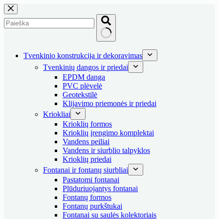
Skip
to
content
No
results
Tvenkinio konstrukcija ir dekoravimas
Tvenkinių dangos ir priedai
EPDM danga
PVC plėvelė
Geotekstilė
Klijavimo priemonės ir priedai
Kriokliai
Krioklių formos
Krioklių įrengimo komplektai
Vandens peiliai
Vandens ir siurblio talpyklos
Krioklių priedai
Fontanai ir fontanų siurbliai
Pastatomi fontanai
Plūduriuojantys fontanai
Fontanų formos
Fontanų purkštukai
Fontanai su saulės kolektoriais