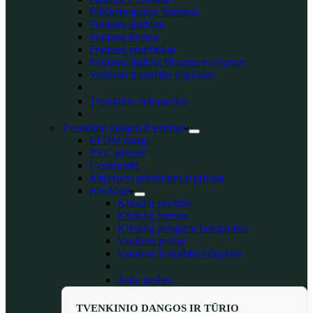
Plūduriuojantys fontanai
Fontanų siurbliai
Fontanų formos
Fontanų purkštukai
Fontanų siurblių išmanus valdymas
Vandens ir siurblio talpyklos
Tvenkinio dekoracijos
Tvenkinių dangos ir priedai
EPDM danga
PVC plėvelė
Geotekstilė
Klijavimo priemonės ir priedai
Kriokliai
Krioklių siurbliai
Krioklių formos
Krioklių įrengimo komplektai
Vandens peiliai
Vandens ir siurblio talpyklos
Sodo prekės
TVENKINIO DANGOS IR TŪRIO