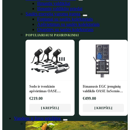
Išmanūs valdikliai
Išmanių valdiklių priedai
Saulės energija varoma įranga
Fontanai su saulės kolektoriais
Apšvietimas su saulės kolektoriais
Orapūtės su saulės kolektoriais
POPULIARIAUSI PASIRINKIMAI
Sodo ir tvenkinio
Išmanusis EGC įrenginių
apšvietimas OASE
valdiklis OASE InScenio
LunAqua Connect M Set 3
FM-Master EGC
€219.00
€499.00
Į KREPŠELĮ
Į KREPŠELĮ
Vandens ir žuvų priežiūra