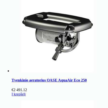
Tvenkinio aeratorius OASE AquaAir Eco 250
€
2 491.12
Į krepšelį