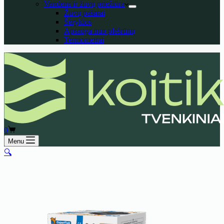
Vandens ir žuvų priežiūra
Žuvų pašarai
Šėryklos
Apsauga nuo plėšrūnų
Termometrai
Shopping
0
cart
Menu
🔍