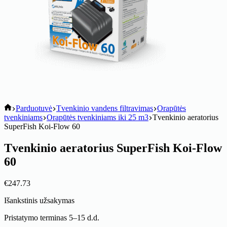
koitik
Parduotuvė
Tvenkinio vandens filtravimas
Orapūtės
tvenkiniams
Orapūtės tvenkiniams iki 25 m3
Tvenkinio aeratorius
SuperFish Koi-Flow 60
Tvenkinio aeratorius SuperFish Koi-Flow
60
€
247.73
Išankstinis užsakymas
Pristatymo terminas 5–15 d.d.