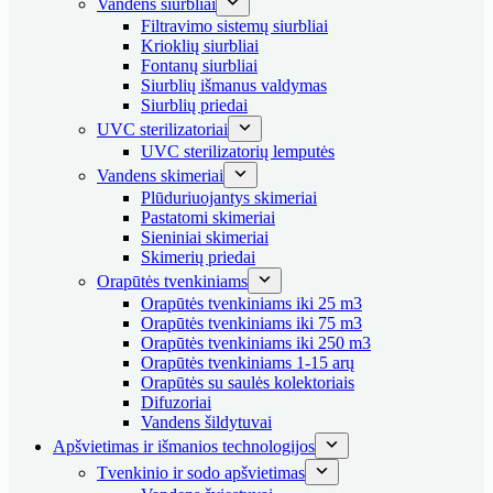
Vandens siurbliai
Filtravimo sistemų siurbliai
Krioklių siurbliai
Fontanų siurbliai
Siurblių išmanus valdymas
Siurblių priedai
UVC sterilizatoriai
UVC sterilizatorių lemputės
Vandens skimeriai
Plūduriuojantys skimeriai
Pastatomi skimeriai
Sieniniai skimeriai
Skimerių priedai
Orapūtės tvenkiniams
Orapūtės tvenkiniams iki 25 m3
Orapūtės tvenkiniams iki 75 m3
Orapūtės tvenkiniams iki 250 m3
Orapūtės tvenkiniams 1-15 arų
Orapūtės su saulės kolektoriais
Difuzoriai
Vandens šildytuvai
Apšvietimas ir išmanios technologijos
Tvenkinio ir sodo apšvietimas