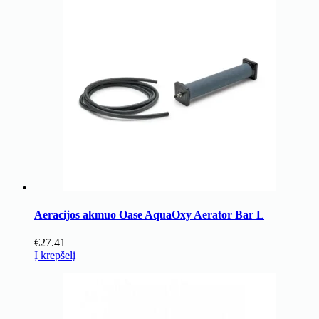
Aeracijos akmuo Oase AquaOxy Aerator Bar L
€
27.41
Į krepšelį