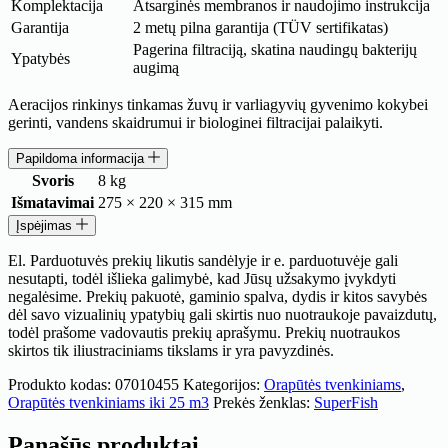
Komplektacija
Atsarginės membranos ir naudojimo instrukcija
Garantija
2 metų pilna garantija (TÜV sertifikatas)
Pagerina filtraciją, skatina naudingų bakterijų
Ypatybės
augimą
Aeracijos rinkinys tinkamas žuvų ir varliagyvių gyvenimo kokybei
gerinti, vandens skaidrumui ir biologinei filtracijai palaikyti.
Papildoma informacija
Svoris
8 kg
Išmatavimai
275 × 220 × 315 mm
Įspėjimas
El. Parduotuvės prekių likutis sandėlyje ir e. parduotuvėje gali
nesutapti, todėl išlieka galimybė, kad Jūsų užsakymo įvykdyti
negalėsime. Prekių pakuotė, gaminio spalva, dydis ir kitos savybės
dėl savo vizualinių ypatybių gali skirtis nuo nuotraukoje pavaizdutų,
todėl prašome vadovautis prekių aprašymu. Prekių nuotraukos
skirtos tik iliustraciniams tikslams ir yra pavyzdinės.
Produkto kodas:
07010455
Kategorijos:
Orapūtės tvenkiniams
,
Orapūtės tvenkiniams iki 25 m3
Prekės ženklas:
SuperFish
Panašūs produktai