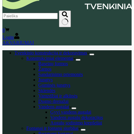
No
Shopping
0
results
cart
Login
AKVARIUMAI
Tvenkinio konstrukcija ir dekoravimas
Konstrukciniai elementai
Baseinų formos
Žarnos
Sandarinimo priemonės
Jungtys
Guminės jungtys
Sklendės
Vamzdžiai ir alkūnės
Dugno drenažai
Vandens augalai
Gyvi vandens augalai
Vandens augalų dekoracijos
Augalų sodinimo krepšeliai
Fontanai ir fontanų siurbliai
Pastatomi fontanai