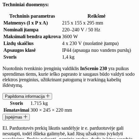
Techniniai duomenys:
Techninis parametras
Reikšmė
Matmenys (I x P x A)
215 x 155 x 295 mm
Nominali įtampa
220–240 V / 50 Hz
Maksimali bendra apkrova
3600 W
Lizdų skaičius
4 x 230 V (nuolatinė įtampa)
Apsaugos klasė
IP44 (apsauga nuo vandens purslų)
Svoris
1,4 kg
Nuotolinis tvenkinio įrenginių valdiklis
InScenio 230
yra puikus
sprendimas tiems, kurie ieško paprasto ir saugaus būdo valdyti sodo
elektros įrenginius, užtikrinant patogumą ir tvarkingą kabelių
išdėstymą.
Papildoma informacija
Svoris
1.715 kg
Išmatavimai
300 × 245 × 220 mm
Įspėjimas
El. Parduotuvės prekių likutis sandėlyje ir e. parduotuvėje gali
nesutapti, todėl išlieka galimybė, kad Jūsų užsakymo įvykdyti