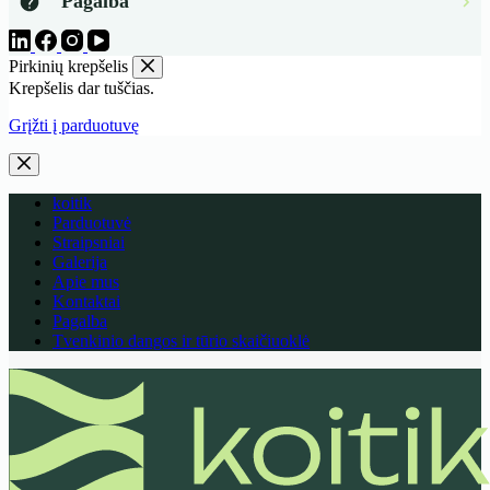
Pagalba
Pirkinių krepšelis
Krepšelis dar tuščias.
Grįžti į parduotuvę
koitik
Parduotuvė
Straipsniai
Galerija
Apie mus
Kontaktai
Pagalba
Tvenkinio dangos ir tūrio skaičiuoklė