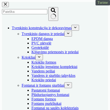
Turime
Skip
to
content
No
results
Tvenkinio konstrukcija ir dekoravimas
Tvenkinių dangos ir priedai
EPDM danga
PVC plėvelė
Geotekstilė
Klijavimo priemonės ir priedai
Kriokliai
Krioklių formos
Krioklių įrengimo komplektai
Vandens peiliai
Vandens ir siurblio talpyklos
Krioklių priedai
Fontanai ir fontanų siurbliai
Pastatomi fontanai
Plūduriuojantys fontanai
Fontanų formos
Fontanų purkštukai
Fontanai su saulės kolektoriais