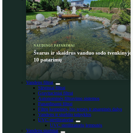
NAUDINGI PATARIMAI
Švarus ir skaidrus vanduo sodo tvenkinyje
10 patarimų
Vandens filtrai
Slėginiai filtrai
Gravitaciniai filtrai
Autonominės filtravimo sistemos
Panardinami filtrai
Filtrų kempinės, bio terpės ir atsarginės dalys
Vandens ir siurblio talpyklos
UVC sterilizatoriai
UVC sterilizatorių lemputės
Vandens siurbliai