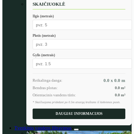
SKAIČIUOKLĖ
Ilgis (metrais)
Plotis (metrais)
Gylis (metrais)
Reikalinga danga:
0.0 x 0.0
m
Bendras plotas:
0.0
m²
Orientacinis vandens tūris:
0.0
m³
* Skaičiuojama pridedant po 0.5m atsargą kraštams iš kiekvienos pusės.
DAUGIAU INFORMACIJOS
Tvenkinio vandens filtravimas