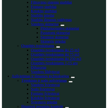
Filtravimo sistemų siurbliai
Fontanų siurbliai
Krioklių siurbliai
Siurblių priedai
Siurblių išmanus valdymas
Vandens skimeriai
Plūduriuojantys skimeriai
Pastatomi skimeriai
Sieniniai skimeriai
Skimerių priedai
Orapūtės tvenkiniams
Orapūtės tvenkiniams iki 25 m3
Orapūtės tvenkiniams iki 75 m3
Orapūtės tvenkiniams iki 250 m3
Orapūtės tvenkiniams 1-15 arų
Difuzoriai
Vandens šildytuvai
Apšvietimas ir išmanios technologijos
Tvenkinio ir sodo apšvietimas
Vandens šviestuvai
Sodo šviestuvai
Fontanų šviestuvai
Krioklių šviestuvai
Šviestuvų priedai
Išmanioji įrenginių kontrolė