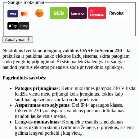
Nuotolinis
Saugūs mokėjimai
tvenkinio
įrenginių
valdiklis
InScenio
230
Aprašymas
Nuotolinis tvenkinio įrenginių valdiklis
OASE InScenio 230
– tai
praktiška ir patikima lauko elektros lizdų sistema, skirta patogiam
sodo įrenginių prijungimui. Ši sistema leidžia lengvai ir saugiai
naudoti įvairius elektros prietaisus sode ar tvenkinio aplinkoje.
Pagrindinės savybės:
Patogus prijungimas:
Keturi nuolatinės įtampos 230 V lizdai
leidžia vienu metu prijungti kelis įrenginius, tokius kaip
siurbliai, apšvietimas ar kiti sodo prietaisai.
Atsparumas oro sąlygoms:
Dėl IP44 apsaugos klasės,
InScenio 230 yra atsparus vandens purslams ir tinkamas
naudoti lauke visus metus.
Lengvas montavimas:
Komplekte esantis įsmeigiamas
kuolas užtikrina stabilų tvirtinimą žemėje, o prireikus, sistemą
galima lengvai perkelti į kitą vietą.