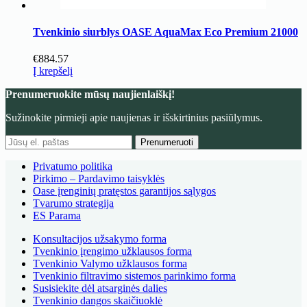
Tvenkinio siurblys OASE AquaMax Eco Premium 21000
€
884.57
Į krepšelį
Prenumeruokite mūsų naujienlaiškį!
Sužinokite pirmieji apie naujienas ir išskirtinius pasiūlymus.
Prenumeruoti
Privatumo politika
Pirkimo – Pardavimo taisyklės
Oase įrenginių pratęstos garantijos sąlygos
Tvarumo strategija
ES Parama
Konsultacijos užsakymo forma
Tvenkinio įrengimo užklausos forma
Tvenkinio Valymo užklausos forma
Tvenkinio filtravimo sistemos parinkimo forma
Susisiekite dėl atsarginės dalies
Tvenkinio dangos skaičiuoklė