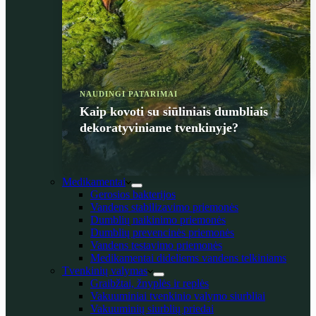
NAUDINGI PATARIMAI
Kaip kovoti su siūliniais dumbliais
dekoratyviniame tvenkinyje?
Medikamentai
Gerosios bakterijos
Vandens stabilizavimo priemonės
Dumblių naikinimo priemonės
Dumblių prevencinės priemonės
Vandens testavimo priemonės
Medikamentai dideliems vandens telkiniams
Tvenkinių valymas
Graibžtai, žnyplės ir replės
Vakuuminiai tvenkinio valymo siurbliai
Vakuuminių siurblių priedai