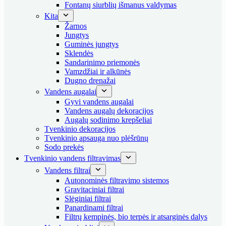
Fontanų siurblių išmanus valdymas
Kita
Žarnos
Jungtys
Guminės jungtys
Sklendės
Sandarinimo priemonės
Vamzdžiai ir alkūnės
Dugno drenažai
Vandens augalai
Gyvi vandens augalai
Vandens augalų dekoracijos
Augalų sodinimo krepšeliai
Tvenkinio dekoracijos
Tvenkinio apsauga nuo plėšrūnų
Sodo prekės
Tvenkinio vandens filtravimas
Vandens filtrai
Autonominės filtravimo sistemos
Gravitaciniai filtrai
Slėginiai filtrai
Panardinami filtrai
Filtrų kempinės, bio terpės ir atsarginės dalys