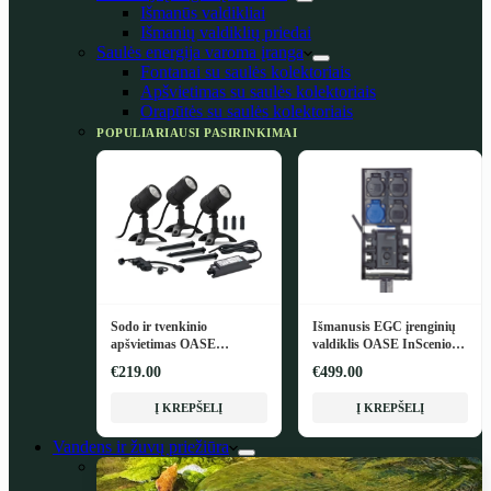
Išmanūs valdikliai
Išmanių valdiklių priedai
Saulės energija varoma įranga
Fontanai su saulės kolektoriais
Apšvietimas su saulės kolektoriais
Orapūtės su saulės kolektoriais
POPULIARIAUSI PASIRINKIMAI
Sodo ir tvenkinio
Išmanusis EGC įrenginių
apšvietimas OASE
valdiklis OASE InScenio
LunAqua Connect M Set 3
FM-Master EGC
€219.00
€499.00
Į KREPŠELĮ
Į KREPŠELĮ
Vandens ir žuvų priežiūra