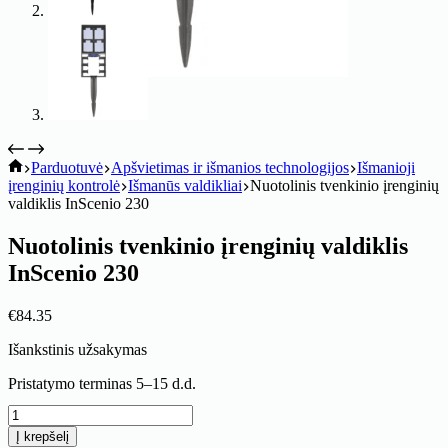
koitik
Parduotuvė
Apšvietimas ir išmanios technologijos
Išmanioji
įrenginių kontrolė
Išmanūs valdikliai
Nuotolinis tvenkinio įrenginių
valdiklis InScenio 230
Nuotolinis tvenkinio įrenginių valdiklis
InScenio 230
€
84.35
Išankstinis užsakymas
Pristatymo terminas 5–15 d.d.
produkto
kiekis:
Į krepšelį