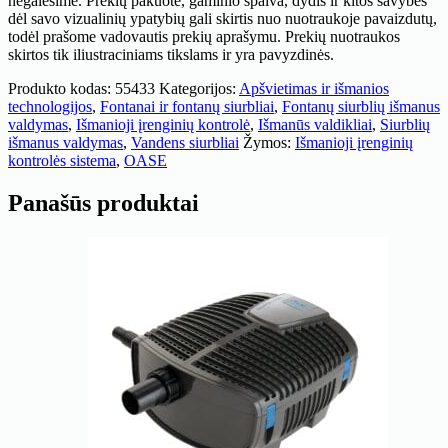
negalėsime. Prekių pakuotė, gaminio spalva, dydis ir kitos savybės
dėl savo vizualinių ypatybių gali skirtis nuo nuotraukoje pavaizdutų,
todėl prašome vadovautis prekių aprašymu. Prekių nuotraukos
skirtos tik iliustraciniams tikslams ir yra pavyzdinės.
Produkto kodas:
55433
Kategorijos:
Apšvietimas ir išmanios
technologijos
,
Fontanai ir fontanų siurbliai
,
Fontanų siurblių išmanus
valdymas
,
Išmanioji įrenginių kontrolė
,
Išmanūs valdikliai
,
Siurblių
išmanus valdymas
,
Vandens siurbliai
Žymos:
Išmanioji įrenginių
kontrolės sistema
,
OASE
Panašūs produktai