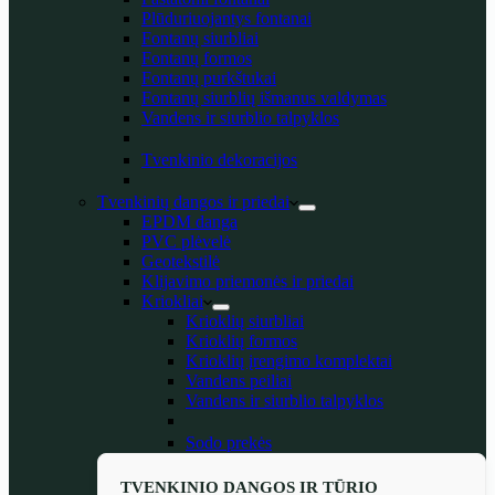
Plūduriuojantys fontanai
Fontanų siurbliai
Fontanų formos
Fontanų purkštukai
Fontanų siurblių išmanus valdymas
Vandens ir siurblio talpyklos
Tvenkinio dekoracijos
Tvenkinių dangos ir priedai
EPDM danga
PVC plėvelė
Geotekstilė
Klijavimo priemonės ir priedai
Kriokliai
Krioklių siurbliai
Krioklių formos
Krioklių įrengimo komplektai
Vandens peiliai
Vandens ir siurblio talpyklos
Sodo prekės
TVENKINIO DANGOS IR TŪRIO