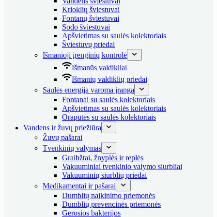
Vandens šviestuvai
Krioklių šviestuvai
Fontanų šviestuvai
Sodo šviestuvai
Apšvietimas su saulės kolektoriais
Šviestuvų priedai
Išmanioji įrenginių kontrolė
Išmanūs valdikliai
Išmanių valdiklių priedai
Saulės energija varoma įranga
Fontanai su saulės kolektoriais
Apšvietimas su saulės kolektoriais
Orapūtės su saulės kolektoriais
Vandens ir žuvų priežiūra
Žuvų pašarai
Tvenkinių valymas
Graibžtai, žnyplės ir replės
Vakuuminiai tvenkinio valymo siurbliai
Vakuuminių siurblių priedai
Medikamentai ir pašarai
Dumblių naikinimo priemonės
Dumblių prevencinės priemonės
Gerosios bakterijos