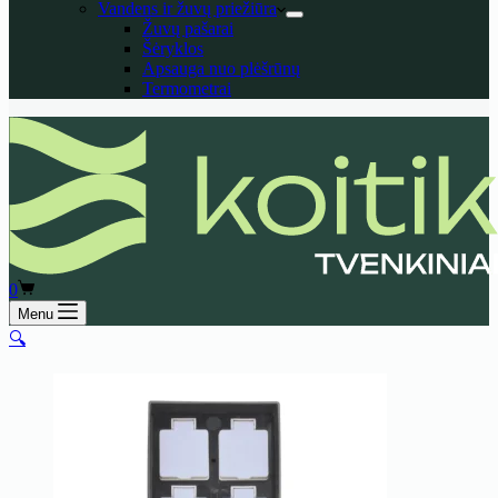
Vandens ir žuvų priežiūra
Žuvų pašarai
Šėryklos
Apsauga nuo plėšrūnų
Termometrai
Shopping
0
cart
Menu
🔍