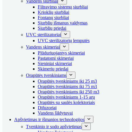
Vandens siurbliai
Filtravimo sistemų siurbliai
Krioklių siurbliai
Fontanų siurbliai
Siurblių išmanus valdymas
Siurblių priedai
UVC sterilizatoriai
UVC sterilizatorių lemputės
Vandens skimeriai
Plūduriuojantys skimeriai
Pastatomi skimeriai
Sieniniai skimeriai
Skimerių priedai
Orapūtės tvenkiniams
Orapūtės tvenkiniams iki 25 m3
Orapūtės tvenkiniams iki 75 m3
Orapūtės tvenkiniams iki 250 m3
Orapūtės tvenkiniams 1-15 arų
Orapūtės su saulės kolektoriais
Difuzoriai
Vandens šildytuvai
Apšvietimas ir išmanios technologijos
Tvenkinio ir sodo apšvietimas