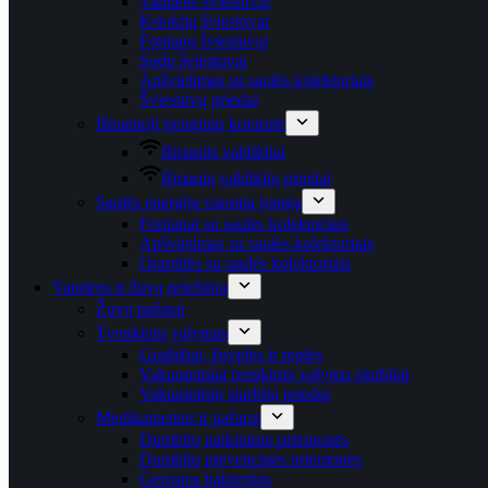
Vandens šviestuvai
Krioklių šviestuvai
Fontanų šviestuvai
Sodo šviestuvai
Apšvietimas su saulės kolektoriais
Šviestuvų priedai
Išmanioji įrenginių kontrolė
Išmanūs valdikliai
Išmanių valdiklių priedai
Saulės energija varoma įranga
Fontanai su saulės kolektoriais
Apšvietimas su saulės kolektoriais
Orapūtės su saulės kolektoriais
Vandens ir žuvų priežiūra
Žuvų pašarai
Tvenkinių valymas
Graibžtai, žnyplės ir replės
Vakuuminiai tvenkinio valymo siurbliai
Vakuuminių siurblių priedai
Medikamentai ir pašarai
Dumblių naikinimo priemonės
Dumblių prevencinės priemonės
Gerosios bakterijos