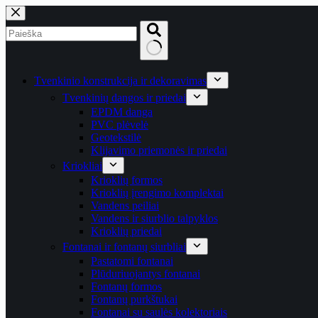
Skip
to
content
No
results
Tvenkinio konstrukcija ir dekoravimas
Tvenkinių dangos ir priedai
EPDM danga
PVC plėvelė
Geotekstilė
Klijavimo priemonės ir priedai
Kriokliai
Krioklių formos
Krioklių įrengimo komplektai
Vandens peiliai
Vandens ir siurblio talpyklos
Krioklių priedai
Fontanai ir fontanų siurbliai
Pastatomi fontanai
Plūduriuojantys fontanai
Fontanų formos
Fontanų purkštukai
Fontanai su saulės kolektoriais