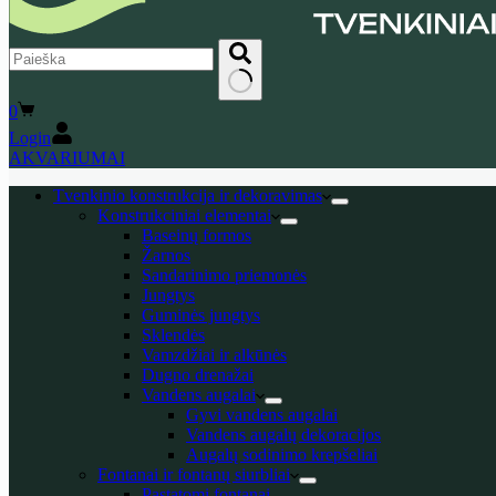
No
Shopping
0
results
cart
Login
AKVARIUMAI
Tvenkinio konstrukcija ir dekoravimas
Konstrukciniai elementai
Baseinų formos
Žarnos
Sandarinimo priemonės
Jungtys
Guminės jungtys
Sklendės
Vamzdžiai ir alkūnės
Dugno drenažai
Vandens augalai
Gyvi vandens augalai
Vandens augalų dekoracijos
Augalų sodinimo krepšeliai
Fontanai ir fontanų siurbliai
Pastatomi fontanai