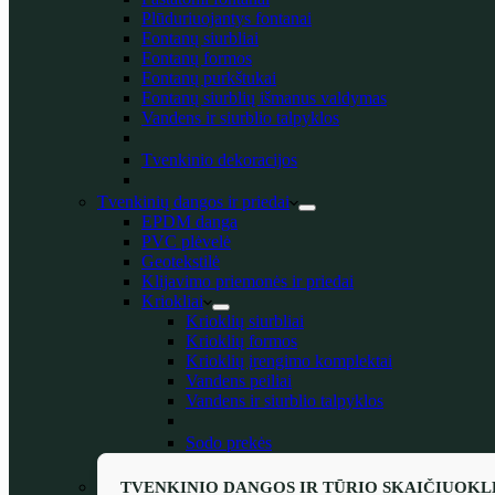
Plūduriuojantys fontanai
Fontanų siurbliai
Fontanų formos
Fontanų purkštukai
Fontanų siurblių išmanus valdymas
Vandens ir siurblio talpyklos
Tvenkinio dekoracijos
Tvenkinių dangos ir priedai
EPDM danga
PVC plėvelė
Geotekstilė
Klijavimo priemonės ir priedai
Kriokliai
Krioklių siurbliai
Krioklių formos
Krioklių įrengimo komplektai
Vandens peiliai
Vandens ir siurblio talpyklos
Sodo prekės
TVENKINIO DANGOS IR TŪRIO SKAIČIUOKL