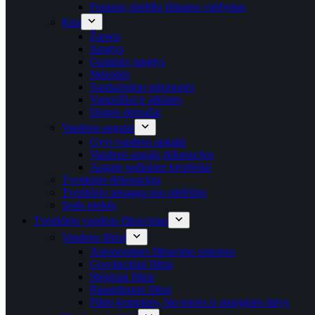
Fontanų siurblių išmanus valdymas
Kita
Žarnos
Jungtys
Guminės jungtys
Sklendės
Sandarinimo priemonės
Vamzdžiai ir alkūnės
Dugno drenažai
Vandens augalai
Gyvi vandens augalai
Vandens augalų dekoracijos
Augalų sodinimo krepšeliai
Tvenkinio dekoracijos
Tvenkinio apsauga nuo plėšrūnų
Sodo prekės
Tvenkinio vandens filtravimas
Vandens filtrai
Autonominės filtravimo sistemos
Gravitaciniai filtrai
Slėginiai filtrai
Panardinami filtrai
Filtrų kempinės, bio terpės ir atsarginės dalys