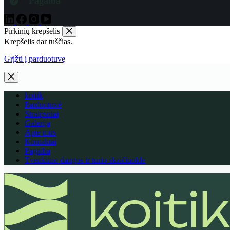
Pagalba
Pirkinių krepšelis
Krepšelis dar tuščias.
Grįžti į parduotuvę
koitik
Parduotuvė
Straipsniai
Galerija
Apie mus
Kontaktai
Pagalba
Tvenkinio dangos ir tūrio skaičiuoklė