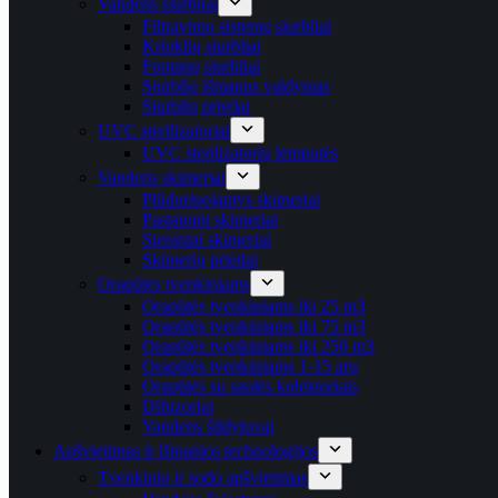
Vandens siurbliai
Filtravimo sistemų siurbliai
Krioklių siurbliai
Fontanų siurbliai
Siurblių išmanus valdymas
Siurblių priedai
UVC sterilizatoriai
UVC sterilizatorių lemputės
Vandens skimeriai
Plūduriuojantys skimeriai
Pastatomi skimeriai
Sieniniai skimeriai
Skimerių priedai
Orapūtės tvenkiniams
Orapūtės tvenkiniams iki 25 m3
Orapūtės tvenkiniams iki 75 m3
Orapūtės tvenkiniams iki 250 m3
Orapūtės tvenkiniams 1-15 arų
Orapūtės su saulės kolektoriais
Difuzoriai
Vandens šildytuvai
Apšvietimas ir išmanios technologijos
Tvenkinio ir sodo apšvietimas