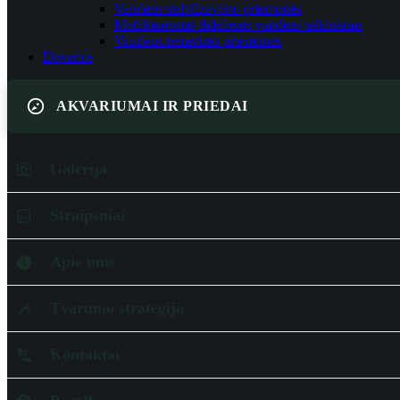
Vandens stabilizavimo priemonės
Medikamentai dideliems vandens telkiniams
Vandens testavimo priemonės
Dovanos
AKVARIUMAI IR PRIEDAI
Galerija
Straipsniai
Apie mus
Tvarumo strategija
Kontaktai