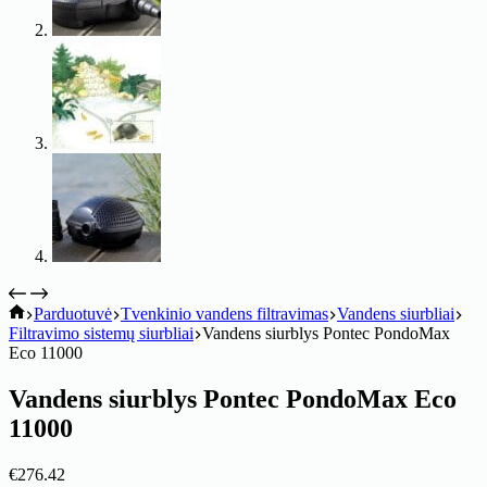
koitik
Parduotuvė
Tvenkinio vandens filtravimas
Vandens siurbliai
Filtravimo sistemų siurbliai
Vandens siurblys Pontec PondoMax
Eco 11000
Vandens siurblys Pontec PondoMax Eco
11000
€
276.42