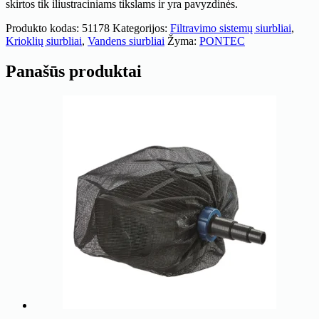
skirtos tik iliustraciniams tikslams ir yra pavyzdinės.
Produkto kodas:
51178
Kategorijos:
Filtravimo sistemų siurbliai
,
Krioklių siurbliai
,
Vandens siurbliai
Žyma:
PONTEC
Panašūs produktai