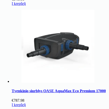
Į krepšelį
Tvenkinio siurblys OASE AquaMax Eco Premium 17000
€
787.98
Į krepšelį