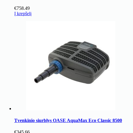
€
758.49
Į krepšelį
Tvenkinio siurblys OASE AquaMax Eco Classic 8500
€
345.66