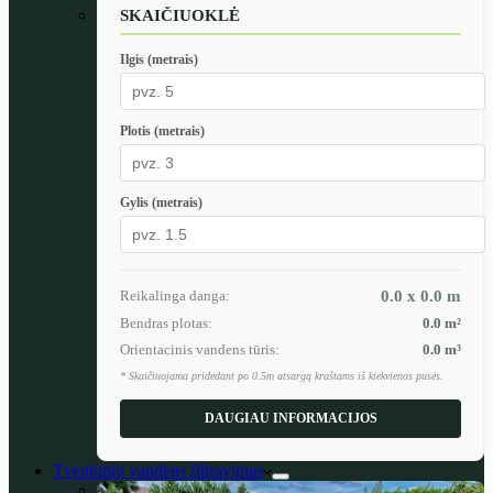
SKAIČIUOKLĖ
Ilgis (metrais)
Plotis (metrais)
Gylis (metrais)
Reikalinga danga:
0.0 x 0.0
m
Bendras plotas:
0.0
m²
Orientacinis vandens tūris:
0.0
m³
* Skaičiuojama pridedant po 0.5m atsargą kraštams iš kiekvienos pusės.
DAUGIAU INFORMACIJOS
Tvenkinio vandens filtravimas