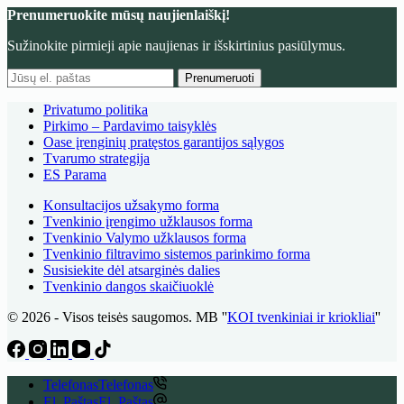
Prenumeruokite mūsų naujienlaiškį!
Sužinokite pirmieji apie naujienas ir išskirtinius pasiūlymus.
Prenumeruoti
Privatumo politika
Pirkimo – Pardavimo taisyklės
Oase įrenginių pratęstos garantijos sąlygos
Tvarumo strategija
ES Parama
Konsultacijos užsakymo forma
Tvenkinio įrengimo užklausos forma
Tvenkinio Valymo užklausos forma
Tvenkinio filtravimo sistemos parinkimo forma
Susisiekite dėl atsarginės dalies
Tvenkinio dangos skaičiuoklė
© 2026 - Visos teisės saugomos. MB ''
KOI tvenkiniai ir kriokliai
''
Telefonas
Telefonas
El. Paštas
El. Paštas