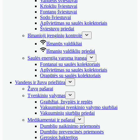
Vandens šviestuvai
Krioklių šviestuvai
Fontanų šviestuvai
Sodo šviestuvai
Apšvietimas su saulės kolektoriais
Šviestuvų priedai
Išmanioji įrenginių kontrolė
Išmanūs valdikliai
Išmanių valdiklių priedai
Saulės energija varoma įranga
Fontanai su saulės kolektoriais
Apšvietimas su saulės kolektoriais
Orapūtės su saulės kolektoriais
Vandens ir žuvų priežiūra
Žuvų pašarai
Tvenkinių valymas
Graibžtai, žnyplės ir replės
Vakuuminiai tvenkinio valymo siurbliai
Vakuuminių siurblių priedai
Medikamentai ir pašarai
Dumblių naikinimo priemonės
Dumblių prevencinės priemonės
Gerosios bakterijos