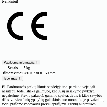
tvenkiniui!
Papildoma informacija
Svoris
5 kg
Išmatavimai
280 × 230 × 150 mm
Įspėjimas
El. Parduotuvės prekių likutis sandėlyje ir e. parduotuvėje gali
nesutapti, todėl išlieka galimybė, kad Jūsų užsakymo įvykdyti
negalėsime. Prekių pakuotė, gaminio spalva, dydis ir kitos savybės
dėl savo vizualinių ypatybių gali skirtis nuo nuotraukoje pavaizdutų,
todėl prašome vadovautis prekių aprašymu. Prekių nuotraukos