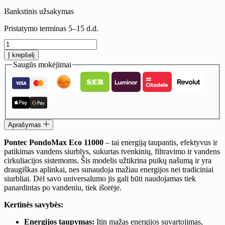
Išankstinis užsakymas
Pristatymo terminas 5–15 d.d.
produkto
kiekis:
Į krepšelį
Vandens
Saugūs mokėjimai
siurblys
Pontec
PondoMax
Eco
11000
Aprašymas
Pontec PondoMax Eco 11000
– tai energiją taupantis, efektyvus ir
patikimas vandens siurblys, sukurtas tvenkinių, filtravimo ir vandens
cirkuliacijos sistemoms. Šis modelis užtikrina puikų našumą ir yra
draugiškas aplinkai, nes sunaudoja mažiau energijos nei tradiciniai
siurbliai. Dėl savo universalumo jis gali būti naudojamas tiek
panardintas po vandeniu, tiek išorėje.
Kertinės savybės:
Energijos taupymas:
Itin mažas energijos suvartojimas,