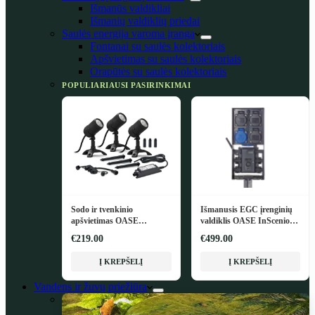
Išmanūs valdikliai
Išmanių valdiklių priedai
Saulės energija varoma įranga
Fontanai su saulės kolektoriais
Apšvietimas su saulės kolektoriais
Orapūtės su saulės kolektoriais
POPULIARIAUSI PASIRINKIMAI
Sodo ir tvenkinio
Išmanusis EGC įrenginių
apšvietimas OASE
valdiklis OASE InScenio
LunAqua Connect M Set 3
FM-Master EGC
€219.00
€499.00
Į KREPŠELĮ
Į KREPŠELĮ
Vandens ir žuvų priežiūra