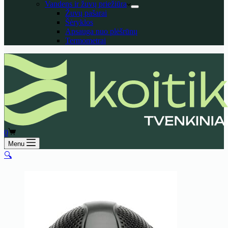
Vandens ir žuvų priežiūra
Žuvų pašarai
Šėryklos
Apsauga nuo plėšrūnų
Termometrai
Shopping
0
cart
Menu
🔍