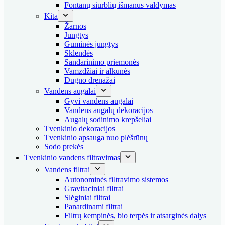
Fontanų siurblių išmanus valdymas
Kita
Žarnos
Jungtys
Guminės jungtys
Sklendės
Sandarinimo priemonės
Vamzdžiai ir alkūnės
Dugno drenažai
Vandens augalai
Gyvi vandens augalai
Vandens augalų dekoracijos
Augalų sodinimo krepšeliai
Tvenkinio dekoracijos
Tvenkinio apsauga nuo plėšrūnų
Sodo prekės
Tvenkinio vandens filtravimas
Vandens filtrai
Autonominės filtravimo sistemos
Gravitaciniai filtrai
Slėginiai filtrai
Panardinami filtrai
Filtrų kempinės, bio terpės ir atsarginės dalys