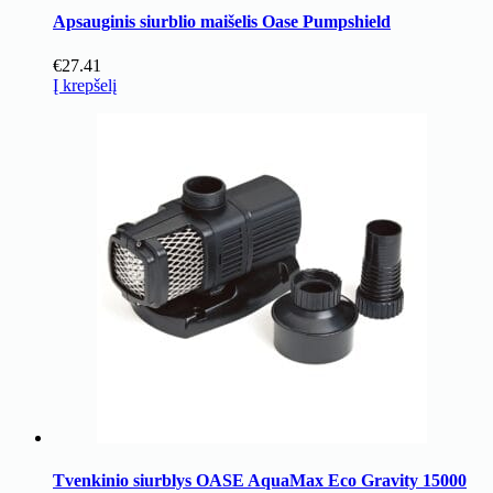
Apsauginis siurblio maišelis Oase Pumpshield
€
27.41
Į krepšelį
Tvenkinio siurblys OASE AquaMax Eco Gravity 15000