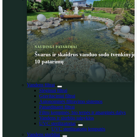
NAUDINGI PATARIMAI
Švarus ir skaidrus vanduo sodo tvenkinyje
10 patarimų
Vandens filtrai
Slėginiai filtrai
Gravitaciniai filtrai
Autonominės filtravimo sistemos
Panardinami filtrai
Filtrų kempinės, bio terpės ir atsarginės dalys
Vandens ir siurblio talpyklos
UVC sterilizatoriai
UVC sterilizatorių lemputės
Vandens siurbliai