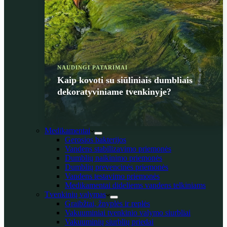
NAUDINGI PATARIMAI
Kaip kovoti su siūliniais dumbliais
dekoratyviniame tvenkinyje?
Medikamentai
Gerosios bakterijos
Vandens stabilizavimo priemonės
Dumblių naikinimo priemonės
Dumblių prevencinės priemonės
Vandens testavimo priemonės
Medikamentai dideliems vandens telkiniams
Tvenkinių valymas
Graibžtai, žnyplės ir replės
Vakuuminiai tvenkinio valymo siurbliai
Vakuuminių siurblių priedai