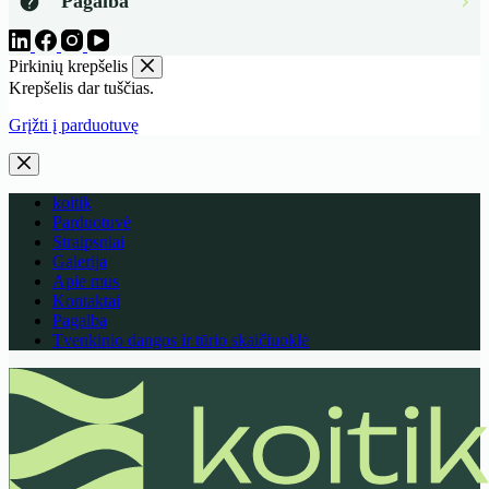
Pagalba
Pirkinių krepšelis
Krepšelis dar tuščias.
Grįžti į parduotuvę
koitik
Parduotuvė
Straipsniai
Galerija
Apie mus
Kontaktai
Pagalba
Tvenkinio dangos ir tūrio skaičiuoklė