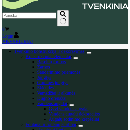
No
Shopping
0
results
cart
Login
AKVARIUMAI
Tvenkinio konstrukcija ir dekoravimas
Konstrukciniai elementai
Baseinų formos
Žarnos
Sandarinimo priemonės
Jungtys
Guminės jungtys
Sklendės
Vamzdžiai ir alkūnės
Dugno drenažai
Vandens augalai
Gyvi vandens augalai
Vandens augalų dekoracijos
Augalų sodinimo krepšeliai
Fontanai ir fontanų siurbliai
Pastatomi fontanai