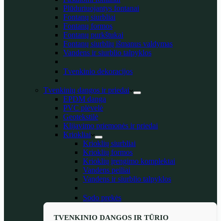
Plūduriuojantys fontanai
Fontanų siurbliai
Fontanų formos
Fontanų purkštukai
Fontanų siurblių išmanus valdymas
Vandens ir siurblio talpyklos
Tvenkinio dekoracijos
Tvenkinių dangos ir priedai
EPDM danga
PVC plėvelė
Geotekstilė
Klijavimo priemonės ir priedai
Kriokliai
Krioklių siurbliai
Krioklių formos
Krioklių įrengimo komplektai
Vandens peiliai
Vandens ir siurblio talpyklos
Sodo prekės
TVENKINIO DANGOS IR TŪRIO