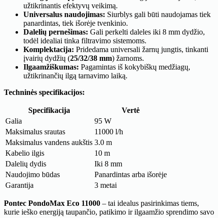
užtikrinantis efektyvų veikimą.
Universalus naudojimas:
Siurblys gali būti naudojamas tiek
panardintas, tiek išorėje tvenkinio.
Dalelių pernešimas:
Gali perkelti daleles iki 8 mm dydžio,
todėl idealiai tinka filtravimo sistemoms.
Komplektacija:
Pridedama universali žarnų jungtis, tinkanti
įvairių dydžių (
25/32/38 mm
) žarnoms.
Ilgaamžiškumas:
Pagamintas iš kokybiškų medžiagų,
užtikrinančių ilgą tarnavimo laiką.
Techninės specifikacijos:
Specifikacija
Vertė
Galia
95 W
Maksimalus srautas
11000 l/h
Maksimalus vandens aukštis
3.0 m
Kabelio ilgis
10 m
Dalelių dydis
Iki 8 mm
Naudojimo būdas
Panardintas arba išorėje
Garantija
3 metai
Pontec PondoMax Eco 11000
– tai idealus pasirinkimas tiems,
kurie ieško energiją taupančio, patikimo ir ilgaamžio sprendimo savo