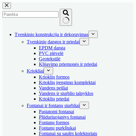
Skip
to
content
No
results
Tvenkinio konstrukcija ir dekoravimas
Tvenkinių dangos ir priedai
EPDM danga
PVC plėvelė
Geotekstilė
Klijavimo priemonės ir priedai
Kriokliai
Krioklių formos
Krioklių įrengimo komplektai
Vandens peiliai
Vandens ir siurblio talpyklos
Krioklių priedai
Fontanai ir fontanų siurbliai
Pastatomi fontanai
Plūduriuojantys fontanai
Fontanų formos
Fontanų purkštukai
Fontanai su saulės kolektoriais