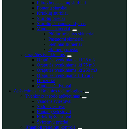
Filtravimo sistemų siurbliai
Fontanų siurbliai
Krioklių siurbliai
Siurblių priedai
Siurblių išmanus valdymas
Vandens skimeriai
Plūduriuojantys skimeriai
Pastatomi skimeriai
Sieniniai skimeriai
Skimerių priedai
Orapūtės tvenkiniams
Orapūtės tvenkiniams iki 25 m3
Orapūtės tvenkiniams iki 75 m3
Orapūtės tvenkiniams iki 250 m3
Orapūtės tvenkiniams 1-15 arų
Difuzoriai
Vandens šildytuvai
Apšvietimas ir išmanios technologijos
Tvenkinio ir sodo apšvietimas
Vandens šviestuvai
Sodo šviestuvai
Fontanų šviestuvai
Krioklių šviestuvai
Šviestuvų priedai
Išmanioji įrenginių kontrolė