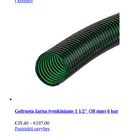
Į krepšelį
Gofruota žarna tvenkiniams 1 1/2″ (38 mm) 6 bar
Price
€
39.40
–
€
197.00
range:
This
Pasirinkti savybes
€39.40
product