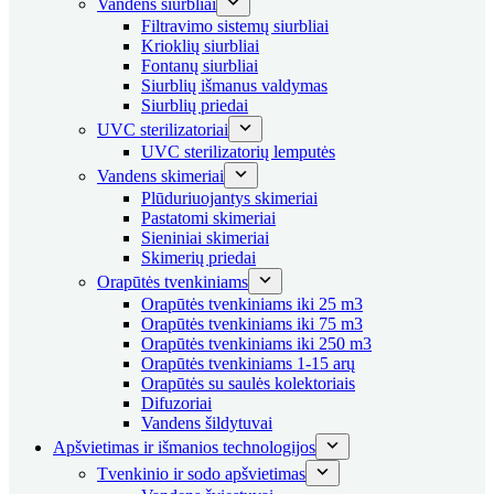
Vandens siurbliai
Filtravimo sistemų siurbliai
Krioklių siurbliai
Fontanų siurbliai
Siurblių išmanus valdymas
Siurblių priedai
UVC sterilizatoriai
UVC sterilizatorių lemputės
Vandens skimeriai
Plūduriuojantys skimeriai
Pastatomi skimeriai
Sieniniai skimeriai
Skimerių priedai
Orapūtės tvenkiniams
Orapūtės tvenkiniams iki 25 m3
Orapūtės tvenkiniams iki 75 m3
Orapūtės tvenkiniams iki 250 m3
Orapūtės tvenkiniams 1-15 arų
Orapūtės su saulės kolektoriais
Difuzoriai
Vandens šildytuvai
Apšvietimas ir išmanios technologijos
Tvenkinio ir sodo apšvietimas