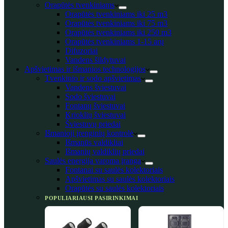
Orapūtės tvenkiniams
Orapūtės tvenkiniams iki 25 m3
Orapūtės tvenkiniams iki 75 m3
Orapūtės tvenkiniams iki 250 m3
Orapūtės tvenkiniams 1-15 arų
Difuzoriai
Vandens šildytuvai
Apšvietimas ir išmanios technologijos
Tvenkinio ir sodo apšvietimas
Vandens šviestuvai
Sodo šviestuvai
Fontanų šviestuvai
Krioklių šviestuvai
Šviestuvų priedai
Išmanioji įrenginių kontrolė
Išmanūs valdikliai
Išmanių valdiklių priedai
Saulės energija varoma įranga
Fontanai su saulės kolektoriais
Apšvietimas su saulės kolektoriais
Orapūtės su saulės kolektoriais
POPULIARIAUSI PASIRINKIMAI