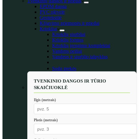
Tvenkinių dangos ir priedai
EPDM danga
PVC plėvelė
Geotekstilė
Klijavimo priemonės ir priedai
Kriokliai
Krioklių siurbliai
Krioklių formos
Krioklių įrengimo komplektai
Vandens peiliai
Vandens ir siurblio talpyklos
Sodo prekės
TVENKINIO DANGOS IR TŪRIO
SKAIČIUOKLĖ
Ilgis (metrais)
Plotis (metrais)