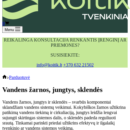
Shopping
0
cart
Menu
REIKALINGA KONSULTACIJA RENKANTIS ĮRENGINĮ AR
PRIEMONES?
SUSISIEKITE:
info@koitik.lt
+370 632 21502
koitik
Parduotuvė
Vandens žarnos, jungtys, sklendės
Vandens žarnos, jungtys ir sklendės – svarbūs komponentai
sklandžiam vandens sistemų veikimui. Kokybiškos žarnos užtikrina
patikimą vandens tiekimą ir cirkuliaciją, jungtys leidžia lengvai
sujungti skirtingas sistemos dalis, o sklendės padeda reguliuoti
srautą. Tinkamai parinkti priedai užtikrins efektyvų ir ilgalaikį
tvenkinio ar vandens sistemos veikimą.