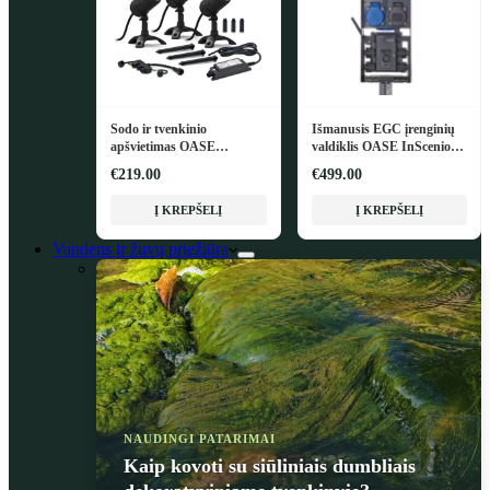
Sodo ir tvenkinio
Išmanusis EGC įrenginių
apšvietimas OASE
valdiklis OASE InScenio
LunAqua Connect M Set 3
FM-Master EGC
€219.00
€499.00
Į KREPŠELĮ
Į KREPŠELĮ
Vandens ir žuvų priežiūra
NAUDINGI PATARIMAI
Kaip kovoti su siūliniais dumbliais