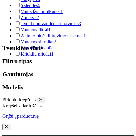
Sklendės
5
Vamzdžiai ir alkūnės
1
Žarnos
22
Tvenkinio vandens filtravimas
3
Vandens filtrai
1
Autonominės filtravimo sistemos
1
Vandens siurbliai
2
Tvenkinio tūris
Siurblių priedai
2
Krioklių priedai
1
Filtro tipas
Gamintojas
Modelis
Pirkinių krepšelis
Krepšelis dar tuščias.
Grįžti į parduotuvę