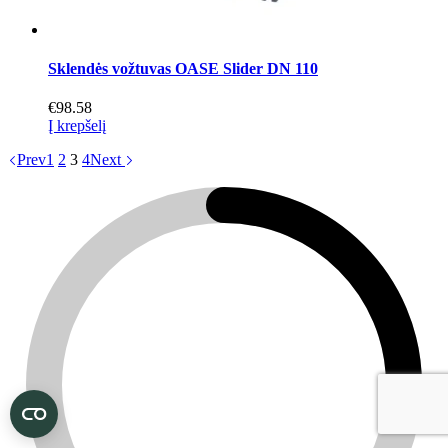
Sklendės vožtuvas OASE Slider DN 110
€
98.58
Į krepšelį
Prev
1
2
3
4
Next