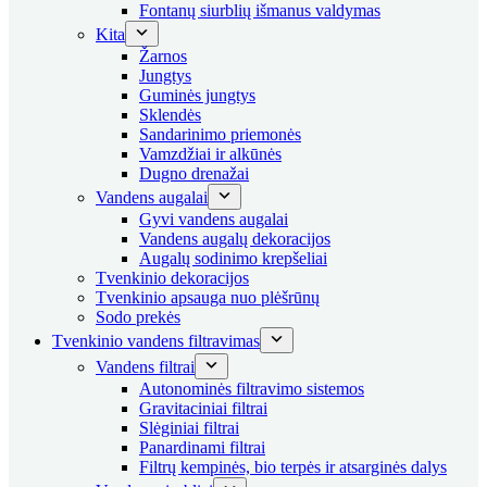
Fontanų siurblių išmanus valdymas
Kita
Žarnos
Jungtys
Guminės jungtys
Sklendės
Sandarinimo priemonės
Vamzdžiai ir alkūnės
Dugno drenažai
Vandens augalai
Gyvi vandens augalai
Vandens augalų dekoracijos
Augalų sodinimo krepšeliai
Tvenkinio dekoracijos
Tvenkinio apsauga nuo plėšrūnų
Sodo prekės
Tvenkinio vandens filtravimas
Vandens filtrai
Autonominės filtravimo sistemos
Gravitaciniai filtrai
Slėginiai filtrai
Panardinami filtrai
Filtrų kempinės, bio terpės ir atsarginės dalys