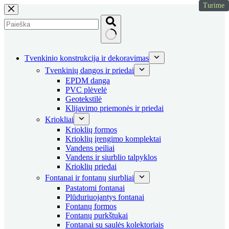
Turime
Skip
to
content
No
results
Tvenkinio konstrukcija ir dekoravimas
Tvenkinių dangos ir priedai
EPDM danga
PVC plėvelė
Geotekstilė
Klijavimo priemonės ir priedai
Kriokliai
Krioklių formos
Krioklių įrengimo komplektai
Vandens peiliai
Vandens ir siurblio talpyklos
Krioklių priedai
Fontanai ir fontanų siurbliai
Pastatomi fontanai
Plūduriuojantys fontanai
Fontanų formos
Fontanų purkštukai
Fontanai su saulės kolektoriais