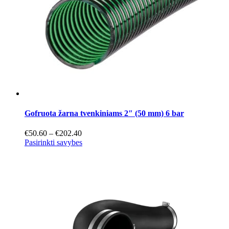
Gofruota žarna tvenkiniams 2″ (50 mm) 6 bar
Price
€
50.60
–
€
202.40
range:
This
Pasirinkti savybes
€50.60
product
through
has
€202.40
multiple
variants.
The
options
may
be
chosen