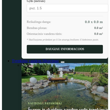
Gylis (metrais)
Reikalinga danga:
0.0 x 0.0
m
Bendras plotas:
0.0
m²
Orientacinis vandens tūris:
0.0
m³
* Skaičiuojama pridedant po 0.5m atsargą kraštams iš kiekvienos pusės.
DAUGIAU INFORMACIJOS
Tvenkinio vandens filtravimas
NAUDINGI PATARIMAI
Švarus ir skaidrus vanduo sodo tvenkinyje