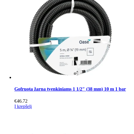
variants.
The
options
may
be
chosen
on
the
product
page
Gofruota žarna tvenkiniams 1 1/2″ (38 mm) 10 m 1 bar
€
46.72
Į krepšelį