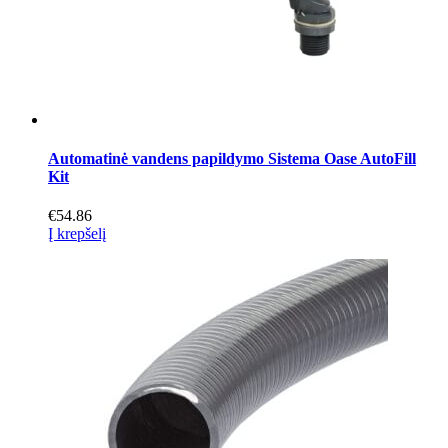
Automatinė vandens papildymo Sistema Oase AutoFill
Kit
€
54.86
Į krepšelį