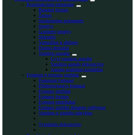
Konstrukciniai elementai
Baseinų formos
Žarnos
Sandarinimo priemonės
Jungtys
Guminės jungtys
Sklendės
Vamzdžiai ir alkūnės
Dugno drenažai
Vandens augalai
Gyvi vandens augalai
Vandens augalų dekoracijos
Augalų sodinimo krepšeliai
Fontanai ir fontanų siurbliai
Pastatomi fontanai
Plūduriuojantys fontanai
Fontanų siurbliai
Fontanų formos
Fontanų purkštukai
Fontanų siurblių išmanus valdymas
Vandens ir siurblio talpyklos
Tvenkinio dekoracijos