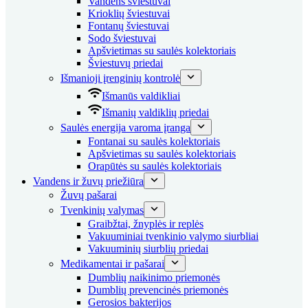
Vandens šviestuvai
Krioklių šviestuvai
Fontanų šviestuvai
Sodo šviestuvai
Apšvietimas su saulės kolektoriais
Šviestuvų priedai
Išmanioji įrenginių kontrolė
Išmanūs valdikliai
Išmanių valdiklių priedai
Saulės energija varoma įranga
Fontanai su saulės kolektoriais
Apšvietimas su saulės kolektoriais
Orapūtės su saulės kolektoriais
Vandens ir žuvų priežiūra
Žuvų pašarai
Tvenkinių valymas
Graibžtai, žnyplės ir replės
Vakuuminiai tvenkinio valymo siurbliai
Vakuuminių siurblių priedai
Medikamentai ir pašarai
Dumblių naikinimo priemonės
Dumblių prevencinės priemonės
Gerosios bakterijos