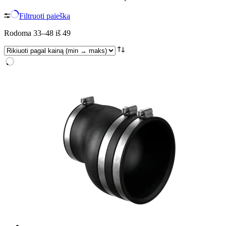
Filtruoti paiešką
Rūšiuojama
Rodoma 33–48 iš 49
pagal
kainą:
nuo
mažos
iki
didelės