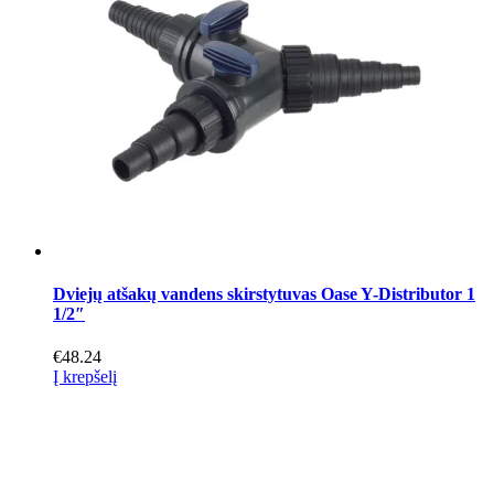
Dviejų atšakų vandens skirstytuvas Oase Y-Distributor 1
1/2″
€
48.24
Į krepšelį