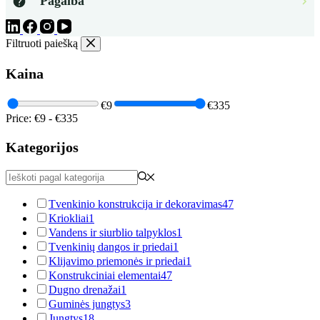
Pagalba
Filtruoti paiešką
Kaina
€9
€335
Price:
€9
-
€335
Kategorijos
Tvenkinio konstrukcija ir dekoravimas
47
Kriokliai
1
Vandens ir siurblio talpyklos
1
Tvenkinių dangos ir priedai
1
Klijavimo priemonės ir priedai
1
Konstrukciniai elementai
47
Dugno drenažai
1
Guminės jungtys
3
Jungtys
18