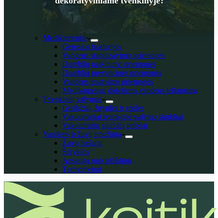
dekoratyviniame tvenkinyje?
Medikamentai
Gerosios bakterijos
Vandens stabilizavimo priemonės
Dumblių naikinimo priemonės
Dumblių prevencinės priemonės
Vandens testavimo priemonės
Medikamentai dideliems vandens telkiniams
Tvenkinių valymas
Graibžtai, žnyplės ir replės
Vakuuminiai tvenkinio valymo siurbliai
Vakuuminių siurblių priedai
Vandens ir žuvų priežiūra
Žuvų pašarai
Šėryklos
Apsauga nuo plėšrūnų
Termometrai