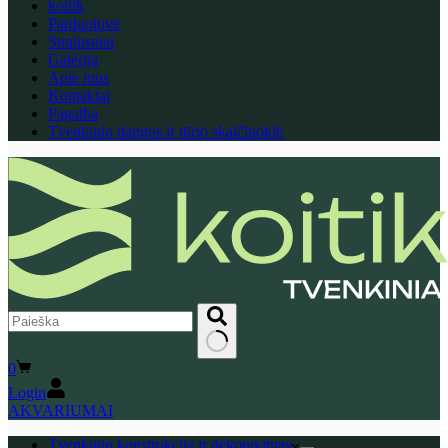
koitik
Parduotuvė
Straipsniai
Galerija
Apie mus
Kontaktai
Pagalba
Tvenkinio dangos ir tūrio skaičiuoklė
No
Shopping
0
results
cart
Login
AKVARIUMAI
Tvenkinio konstrukcija ir dekoravimas