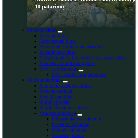
10 patarimų
Vandens filtrai
Slėginiai filtrai
Gravitaciniai filtrai
Autonominės filtravimo sistemos
Panardinami filtrai
Filtrų kempinės, bio terpės ir atsarginės dalys
Vandens ir siurblio talpyklos
UVC sterilizatoriai
UVC sterilizatorių lemputės
Vandens siurbliai
Filtravimo sistemų siurbliai
Fontanų siurbliai
Krioklių siurbliai
Siurblių priedai
Siurblių išmanus valdymas
Vandens skimeriai
Plūduriuojantys skimeriai
Pastatomi skimeriai
Sieniniai skimeriai
Skimerių priedai