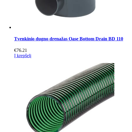
page
Tvenkinio dugno drenažas Oase Bottom Drain BD 110
€
76.21
Į krepšelį