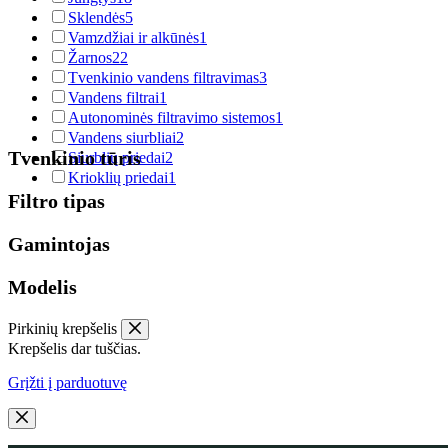
Sklendės
5
Vamzdžiai ir alkūnės
1
Žarnos
22
Tvenkinio vandens filtravimas
3
Vandens filtrai
1
Autonominės filtravimo sistemos
1
Vandens siurbliai
2
Tvenkinio tūris
Siurblių priedai
2
Krioklių priedai
1
Filtro tipas
Gamintojas
Modelis
Pirkinių krepšelis
Krepšelis dar tuščias.
Grįžti į parduotuvę