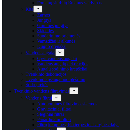
Fontanų siurblių išmanus valdymas
Kita
Žarnos
Jungtys
Guminės jungtys
Sklendės
Sandarinimo priemonės
Vamzdžiai ir alkūnės
Dugno drenažai
Vandens augalai
Gyvi vandens augalai
Vandens augalų dekoracijos
Augalų sodinimo krepšeliai
Tvenkinio dekoracijos
Tvenkinio apsauga nuo plėšrūnų
Sodo prekės
Tvenkinio vandens filtravimas
Vandens filtrai
Autonominės filtravimo sistemos
Gravitaciniai filtrai
Slėginiai filtrai
Panardinami filtrai
Filtrų kempinės, bio terpės ir atsarginės dalys