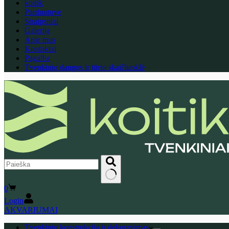
koitik
Parduotuvė
Straipsniai
Galerija
Apie mus
Kontaktai
Pagalba
Tvenkinio dangos ir tūrio skaičiuoklė
No
Shopping
0
results
cart
Login
AKVARIUMAI
Tvenkinio konstrukcija ir dekoravimas