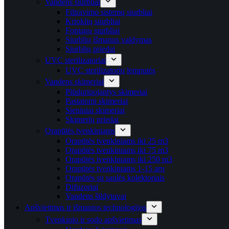
Vandens siurbliai
Filtravimo sistemų siurbliai
Krioklių siurbliai
Fontanų siurbliai
Siurblių išmanus valdymas
Siurblių priedai
UVC sterilizatoriai
UVC sterilizatorių lemputės
Vandens skimeriai
Plūduriuojantys skimeriai
Pastatomi skimeriai
Sieniniai skimeriai
Skimerių priedai
Orapūtės tvenkiniams
Orapūtės tvenkiniams iki 25 m3
Orapūtės tvenkiniams iki 75 m3
Orapūtės tvenkiniams iki 250 m3
Orapūtės tvenkiniams 1-15 arų
Orapūtės su saulės kolektoriais
Difuzoriai
Vandens šildytuvai
Apšvietimas ir išmanios technologijos
Tvenkinio ir sodo apšvietimas