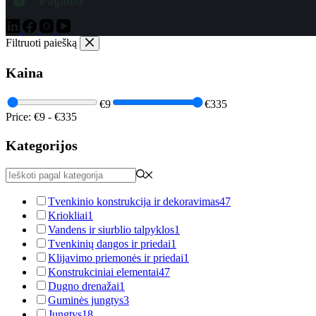
Pagalba
Filtruoti paiešką
Kaina
€9
€335
Price:
€9
-
€335
Kategorijos
Tvenkinio konstrukcija ir dekoravimas
47
Kriokliai
1
Vandens ir siurblio talpyklos
1
Tvenkinių dangos ir priedai
1
Klijavimo priemonės ir priedai
1
Konstrukciniai elementai
47
Dugno drenažai
1
Guminės jungtys
3
Jungtys
18