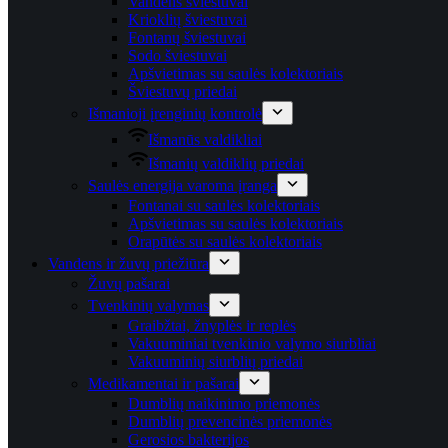
Vandens šviestuvai
Krioklių šviestuvai
Fontanų šviestuvai
Sodo šviestuvai
Apšvietimas su saulės kolektoriais
Šviestuvų priedai
Išmanioji įrenginių kontrolė
Išmanūs valdikliai
Išmanių valdiklių priedai
Saulės energija varoma įranga
Fontanai su saulės kolektoriais
Apšvietimas su saulės kolektoriais
Orapūtės su saulės kolektoriais
Vandens ir žuvų priežiūra
Žuvų pašarai
Tvenkinių valymas
Graibžtai, žnyplės ir replės
Vakuuminiai tvenkinio valymo siurbliai
Vakuuminių siurblių priedai
Medikamentai ir pašarai
Dumblių naikinimo priemonės
Dumblių prevencinės priemonės
Gerosios bakterijos