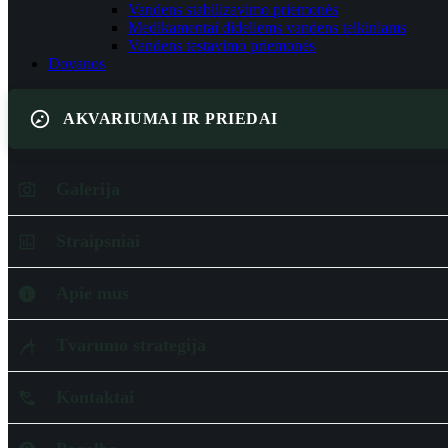
Vandens stabilizavimo priemonės
Medikamentai dideliems vandens telkiniams
Vandens testavimo priemonės
Dovanos
AKVARIUMAI IR PRIEDAI
Galerija
Straipsniai
Apie mus
Tvarumo strategija
Kontaktai