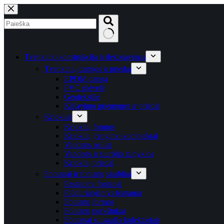
Skip
to
content
No
results
Tvenkinio konstrukcija ir dekoravimas
Tvenkinių dangos ir priedai
EPDM danga
PVC plėvelė
Geotekstilė
Klijavimo priemonės ir priedai
Kriokliai
Krioklių formos
Krioklių įrengimo komplektai
Vandens peiliai
Vandens ir siurblio talpyklos
Krioklių priedai
Fontanai ir fontanų siurbliai
Pastatomi fontanai
Plūduriuojantys fontanai
Fontanų formos
Fontanų purkštukai
Fontanai su saulės kolektoriais