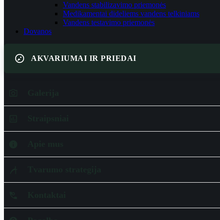
Vandens stabilizavimo priemonės
Medikamentai dideliems vandens telkiniams
Vandens testavimo priemonės
Dovanos
AKVARIUMAI IR PRIEDAI
Galerija
Straipsniai
Apie mus
Tvarumo strategija
Kontaktai