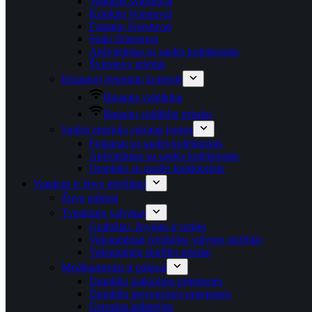
Vandens šviestuvai
Krioklių šviestuvai
Fontanų šviestuvai
Sodo šviestuvai
Apšvietimas su saulės kolektoriais
Šviestuvų priedai
Išmanioji įrenginių kontrolė
Išmanūs valdikliai
Išmanių valdiklių priedai
Saulės energija varoma įranga
Fontanai su saulės kolektoriais
Apšvietimas su saulės kolektoriais
Orapūtės su saulės kolektoriais
Vandens ir žuvų priežiūra
Žuvų pašarai
Tvenkinių valymas
Graibžtai, žnyplės ir replės
Vakuuminiai tvenkinio valymo siurbliai
Vakuuminių siurblių priedai
Medikamentai ir pašarai
Dumblių naikinimo priemonės
Dumblių prevencinės priemonės
Gerosios bakterijos