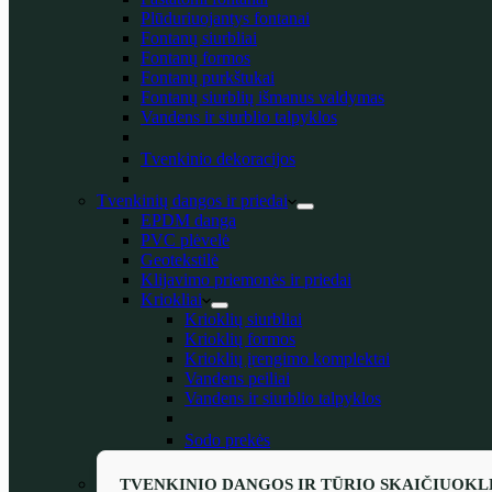
Plūduriuojantys fontanai
Fontanų siurbliai
Fontanų formos
Fontanų purkštukai
Fontanų siurblių išmanus valdymas
Vandens ir siurblio talpyklos
Tvenkinio dekoracijos
Tvenkinių dangos ir priedai
EPDM danga
PVC plėvelė
Geotekstilė
Klijavimo priemonės ir priedai
Kriokliai
Krioklių siurbliai
Krioklių formos
Krioklių įrengimo komplektai
Vandens peiliai
Vandens ir siurblio talpyklos
Sodo prekės
TVENKINIO DANGOS IR TŪRIO SKAIČIUOKL