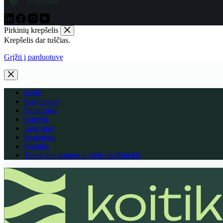
Pagalba
Pirkinių krepšelis
Krepšelis dar tuščias.
Grįžti į parduotuvę
koitik
Parduotuvė
Straipsniai
Galerija
Apie mus
Kontaktai
Pagalba
Tvenkinio dangos ir tūrio skaičiuoklė