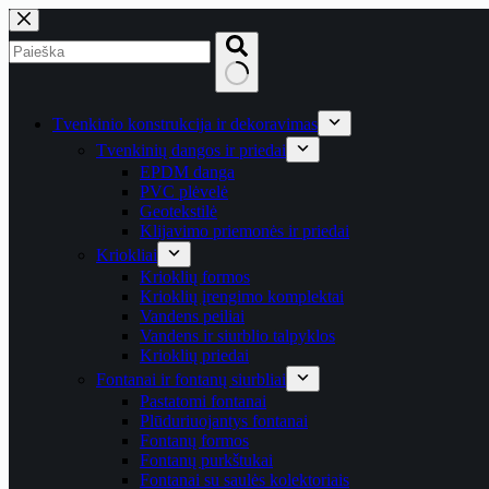
Skip
to
content
No
results
Tvenkinio konstrukcija ir dekoravimas
Tvenkinių dangos ir priedai
EPDM danga
PVC plėvelė
Geotekstilė
Klijavimo priemonės ir priedai
Kriokliai
Krioklių formos
Krioklių įrengimo komplektai
Vandens peiliai
Vandens ir siurblio talpyklos
Krioklių priedai
Fontanai ir fontanų siurbliai
Pastatomi fontanai
Plūduriuojantys fontanai
Fontanų formos
Fontanų purkštukai
Fontanai su saulės kolektoriais