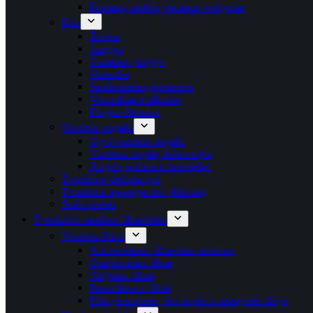
Fontanų siurblių išmanus valdymas
Kita
Žarnos
Jungtys
Guminės jungtys
Sklendės
Sandarinimo priemonės
Vamzdžiai ir alkūnės
Dugno drenažai
Vandens augalai
Gyvi vandens augalai
Vandens augalų dekoracijos
Augalų sodinimo krepšeliai
Tvenkinio dekoracijos
Tvenkinio apsauga nuo plėšrūnų
Sodo prekės
Tvenkinio vandens filtravimas
Vandens filtrai
Autonominės filtravimo sistemos
Gravitaciniai filtrai
Slėginiai filtrai
Panardinami filtrai
Filtrų kempinės, bio terpės ir atsarginės dalys