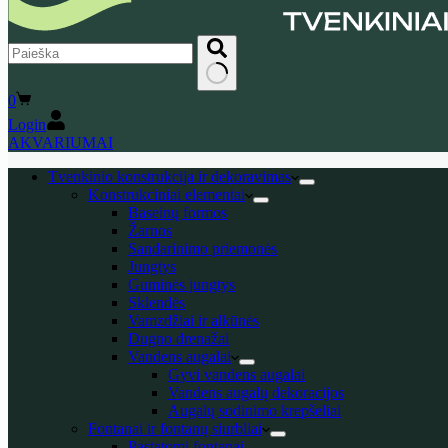
No
Shopping
0
results
cart
Login
AKVARIUMAI
Tvenkinio konstrukcija ir dekoravimas
Konstrukciniai elementai
Baseinų formos
Žarnos
Sandarinimo priemonės
Jungtys
Guminės jungtys
Sklendės
Vamzdžiai ir alkūnės
Dugno drenažai
Vandens augalai
Gyvi vandens augalai
Vandens augalų dekoracijos
Augalų sodinimo krepšeliai
Fontanai ir fontanų siurbliai
Pastatomi fontanai