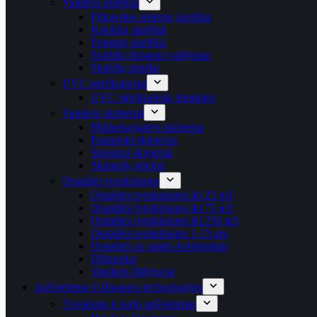
Vandens siurbliai
Filtravimo sistemų siurbliai
Krioklių siurbliai
Fontanų siurbliai
Siurblių išmanus valdymas
Siurblių priedai
UVC sterilizatoriai
UVC sterilizatorių lemputės
Vandens skimeriai
Plūduriuojantys skimeriai
Pastatomi skimeriai
Sieniniai skimeriai
Skimerių priedai
Orapūtės tvenkiniams
Orapūtės tvenkiniams iki 25 m3
Orapūtės tvenkiniams iki 75 m3
Orapūtės tvenkiniams iki 250 m3
Orapūtės tvenkiniams 1-15 arų
Orapūtės su saulės kolektoriais
Difuzoriai
Vandens šildytuvai
Apšvietimas ir išmanios technologijos
Tvenkinio ir sodo apšvietimas