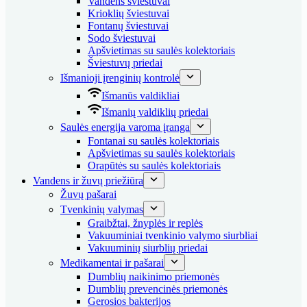
Vandens šviestuvai
Krioklių šviestuvai
Fontanų šviestuvai
Sodo šviestuvai
Apšvietimas su saulės kolektoriais
Šviestuvų priedai
Išmanioji įrenginių kontrolė
Išmanūs valdikliai
Išmanių valdiklių priedai
Saulės energija varoma įranga
Fontanai su saulės kolektoriais
Apšvietimas su saulės kolektoriais
Orapūtės su saulės kolektoriais
Vandens ir žuvų priežiūra
Žuvų pašarai
Tvenkinių valymas
Graibžtai, žnyplės ir replės
Vakuuminiai tvenkinio valymo siurbliai
Vakuuminių siurblių priedai
Medikamentai ir pašarai
Dumblių naikinimo priemonės
Dumblių prevencinės priemonės
Gerosios bakterijos