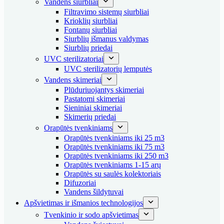
Vandens siurbliai
Filtravimo sistemų siurbliai
Krioklių siurbliai
Fontanų siurbliai
Siurblių išmanus valdymas
Siurblių priedai
UVC sterilizatoriai
UVC sterilizatorių lemputės
Vandens skimeriai
Plūduriuojantys skimeriai
Pastatomi skimeriai
Sieniniai skimeriai
Skimerių priedai
Orapūtės tvenkiniams
Orapūtės tvenkiniams iki 25 m3
Orapūtės tvenkiniams iki 75 m3
Orapūtės tvenkiniams iki 250 m3
Orapūtės tvenkiniams 1-15 arų
Orapūtės su saulės kolektoriais
Difuzoriai
Vandens šildytuvai
Apšvietimas ir išmanios technologijos
Tvenkinio ir sodo apšvietimas