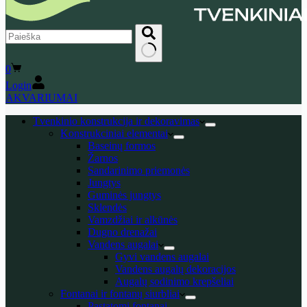
No
Shopping
0
results
cart
Login
AKVARIUMAI
Tvenkinio konstrukcija ir dekoravimas
Konstrukciniai elementai
Baseinų formos
Žarnos
Sandarinimo priemonės
Jungtys
Guminės jungtys
Sklendės
Vamzdžiai ir alkūnės
Dugno drenažai
Vandens augalai
Gyvi vandens augalai
Vandens augalų dekoracijos
Augalų sodinimo krepšeliai
Fontanai ir fontanų siurbliai
Pastatomi fontanai