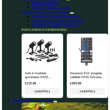
Išmanūs valdikliai
Išmanių valdiklių priedai
Saulės energija varoma įranga
Fontanai su saulės kolektoriais
Apšvietimas su saulės kolektoriais
Orapūtės su saulės kolektoriais
POPULIARIAUSI PASIRINKIMAI
Sodo ir tvenkinio
Išmanusis EGC įrenginių
apšvietimas OASE
valdiklis OASE InScenio
LunAqua Connect M Set 3
FM-Master EGC
€219.00
€499.00
Į KREPŠELĮ
Į KREPŠELĮ
Vandens ir žuvų priežiūra