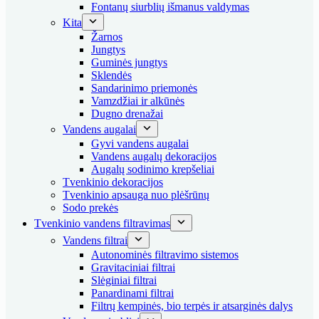
Fontanų siurblių išmanus valdymas
Kita
Žarnos
Jungtys
Guminės jungtys
Sklendės
Sandarinimo priemonės
Vamzdžiai ir alkūnės
Dugno drenažai
Vandens augalai
Gyvi vandens augalai
Vandens augalų dekoracijos
Augalų sodinimo krepšeliai
Tvenkinio dekoracijos
Tvenkinio apsauga nuo plėšrūnų
Sodo prekės
Tvenkinio vandens filtravimas
Vandens filtrai
Autonominės filtravimo sistemos
Gravitaciniai filtrai
Slėginiai filtrai
Panardinami filtrai
Filtrų kempinės, bio terpės ir atsarginės dalys