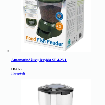
Automatinė žuvų šėrykla SF 4.25 L
€
84.68
Į krepšelį