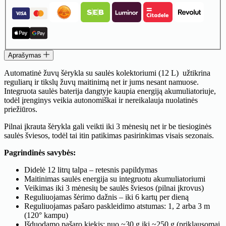
žuvų
šėrykla
su
saulės
kolektoriumi
XL
(12
Aprašymas
L)
Automatinė žuvų šėrykla su saulės kolektoriumi (12 L) užtikrina
reguliarų ir tikslų žuvų maitinimą net ir jums nesant namuose.
Integruota saulės baterija dangtyje kaupia energiją akumuliatoriuje,
todėl įrenginys veikia autonomiškai ir nereikalauja nuolatinės
priežiūros.
Pilnai įkrauta šėrykla gali veikti iki 3 mėnesių net ir be tiesioginės
saulės šviesos, todėl tai itin patikimas pasirinkimas visais sezonais.
Pagrindinės savybės:
Didelė 12 litrų talpa – retesnis papildymas
Maitinimas saulės energija su integruotu akumuliatoriumi
Veikimas iki 3 mėnesių be saulės šviesos (pilnai įkrovus)
Reguliuojamas šėrimo dažnis – iki 6 kartų per dieną
Reguliuojamas pašaro paskleidimo atstumas: 1, 2 arba 3 m
(120° kampu)
Išduodamo pašaro kiekis: nuo ~30 g iki ~250 g (priklausomai