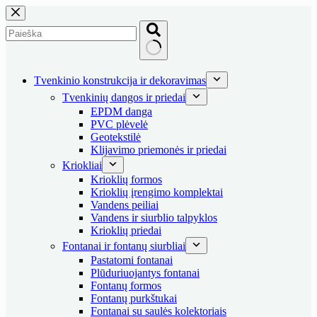
Skip
to
content
No
results
Tvenkinio konstrukcija ir dekoravimas
Tvenkinių dangos ir priedai
EPDM danga
PVC plėvelė
Geotekstilė
Klijavimo priemonės ir priedai
Kriokliai
Krioklių formos
Krioklių įrengimo komplektai
Vandens peiliai
Vandens ir siurblio talpyklos
Krioklių priedai
Fontanai ir fontanų siurbliai
Pastatomi fontanai
Plūduriuojantys fontanai
Fontanų formos
Fontanų purkštukai
Fontanai su saulės kolektoriais