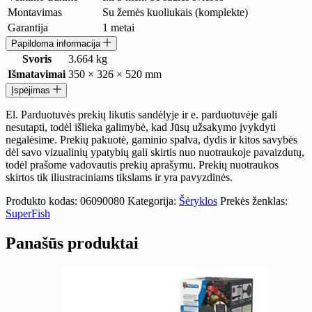
Montavimas
Su žemės kuoliukais (komplekte)
Garantija
1 metai
Papildoma informacija
Svoris
3.664 kg
Išmatavimai
350 × 326 × 520 mm
Įspėjimas
El. Parduotuvės prekių likutis sandėlyje ir e. parduotuvėje gali
nesutapti, todėl išlieka galimybė, kad Jūsų užsakymo įvykdyti
negalėsime. Prekių pakuotė, gaminio spalva, dydis ir kitos savybės
dėl savo vizualinių ypatybių gali skirtis nuo nuotraukoje pavaizdutų,
todėl prašome vadovautis prekių aprašymu. Prekių nuotraukos
skirtos tik iliustraciniams tikslams ir yra pavyzdinės.
Produkto kodas:
06090080
Kategorija:
Šėryklos
Prekės ženklas:
SuperFish
Panašūs produktai