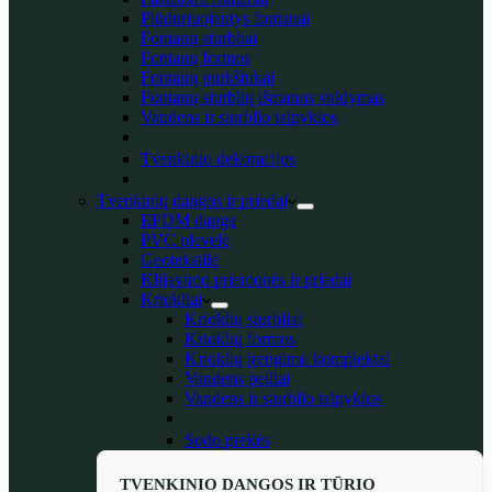
Plūduriuojantys fontanai
Fontanų siurbliai
Fontanų formos
Fontanų purkštukai
Fontanų siurblių išmanus valdymas
Vandens ir siurblio talpyklos
Tvenkinio dekoracijos
Tvenkinių dangos ir priedai
EPDM danga
PVC plėvelė
Geotekstilė
Klijavimo priemonės ir priedai
Kriokliai
Krioklių siurbliai
Krioklių formos
Krioklių įrengimo komplektai
Vandens peiliai
Vandens ir siurblio talpyklos
Sodo prekės
TVENKINIO DANGOS IR TŪRIO