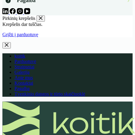
Pagalba
Pirkinių krepšelis
Krepšelis dar tuščias.
Grįžti į parduotuvę
koitik
Parduotuvė
Straipsniai
Galerija
Apie mus
Kontaktai
Pagalba
Tvenkinio dangos ir tūrio skaičiuoklė