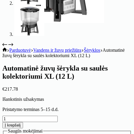
koitik
Parduotuvė
Vandens ir žuvų priežiūra
Šėryklos
Automatinė
žuvų šėrykla su saulės kolektoriumi XL (12 L)
Automatinė žuvų šėrykla su saulės
kolektoriumi XL (12 L)
€
217.78
Išankstinis užsakymas
Pristatymo terminas 5–15 d.d.
produkto
kiekis:
Į krepšelį
Automatinė
Saugūs mokėjimai