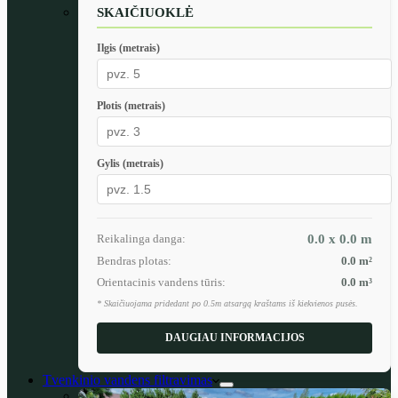
SKAIČIUOKLĖ
Ilgis (metrais)
Plotis (metrais)
Gylis (metrais)
Reikalinga danga:
0.0 x 0.0
m
Bendras plotas:
0.0
m²
Orientacinis vandens tūris:
0.0
m³
* Skaičiuojama pridedant po 0.5m atsargą kraštams iš kiekvienos pusės.
DAUGIAU INFORMACIJOS
Tvenkinio vandens filtravimas