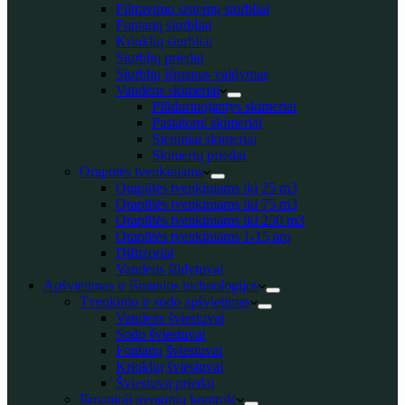
Filtravimo sistemų siurbliai
Fontanų siurbliai
Krioklių siurbliai
Siurblių priedai
Siurblių išmanus valdymas
Vandens skimeriai
Plūduriuojantys skimeriai
Pastatomi skimeriai
Sieniniai skimeriai
Skimerių priedai
Orapūtės tvenkiniams
Orapūtės tvenkiniams iki 25 m3
Orapūtės tvenkiniams iki 75 m3
Orapūtės tvenkiniams iki 250 m3
Orapūtės tvenkiniams 1-15 arų
Difuzoriai
Vandens šildytuvai
Apšvietimas ir išmanios technologijos
Tvenkinio ir sodo apšvietimas
Vandens šviestuvai
Sodo šviestuvai
Fontanų šviestuvai
Krioklių šviestuvai
Šviestuvų priedai
Išmanioji įrenginių kontrolė