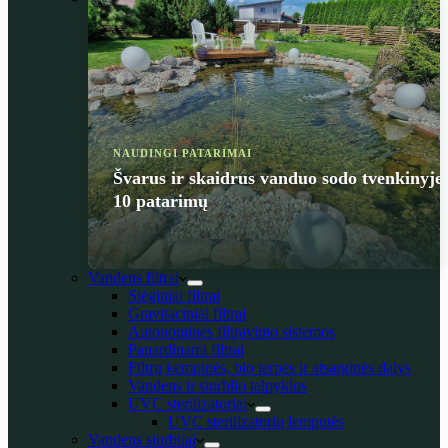
NAUDINGI PATARIMAI
Švarus ir skaidrus vanduo sodo tvenkinyje
10 patarimų
Vandens filtrai
Slėginiai filtrai
Gravitaciniai filtrai
Autonominės filtravimo sistemos
Panardinami filtrai
Filtrų kempinės, bio terpės ir atsarginės dalys
Vandens ir siurblio talpyklos
UVC sterilizatoriai
UVC sterilizatorių lemputės
Vandens siurbliai