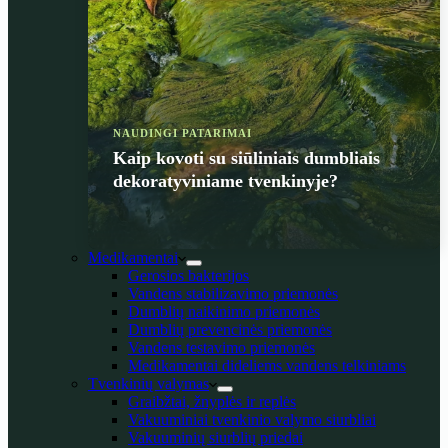
NAUDINGI PATARIMAI
Kaip kovoti su siūliniais dumbliais
dekoratyviniame tvenkinyje?
Medikamentai
Gerosios bakterijos
Vandens stabilizavimo priemonės
Dumblių naikinimo priemonės
Dumblių prevencinės priemonės
Vandens testavimo priemonės
Medikamentai dideliems vandens telkiniams
Tvenkinių valymas
Graibžtai, žnyplės ir replės
Vakuuminiai tvenkinio valymo siurbliai
Vakuuminių siurblių priedai