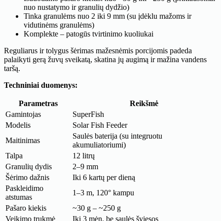
nuo nustatymo ir granulių dydžio)
Tinka granulėms nuo 2 iki 9 mm (su įdėklu mažoms ir
vidutinėms granulėms)
Komplekte – patogūs tvirtinimo kuoliukai
Reguliarus ir tolygus šėrimas mažesnėmis porcijomis padeda
palaikyti gerą žuvų sveikatą, skatina jų augimą ir mažina vandens
taršą.
Techniniai duomenys:
Parametras
Reikšmė
Gamintojas
SuperFish
Modelis
Solar Fish Feeder
Saulės baterija (su integruotu
Maitinimas
akumuliatoriumi)
Talpa
12 litrų
Granulių dydis
2–9 mm
Šėrimo dažnis
Iki 6 kartų per dieną
Paskleidimo
1–3 m, 120° kampu
atstumas
Pašaro kiekis
~30 g – ~250 g
Veikimo trukmė
Iki 3 mėn. be saulės šviesos